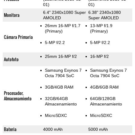
01)
01)
6.4" 2340x1080 Super
6.38" 2340x1080
Monitora
AMOLED
Super AMOLED
26mm 16-MP f/1.7
13-MP f/1.9
(Primary)
(Primary)
Cámara Primaria
5-MP f/2.2
5-MP f/2.2
25mm 16-MP f/2
16-MP f/2
Autofoto
Samsung Exynos 7
Samsung Exynos 7
Octa 7904 SoC
Octa 7904 SoC
3GB/4GB RAM
4GB/6GB RAM
Procesador,
Almacenamiento
32GB/64GB
64GB/128GB
Almacenamiento
Almacenamiento
MicroSDXC
MicroSDXC
Bateria
4000 mAh
5000 mAh