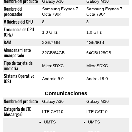
Nombre del producto
Galaxy A30
Galaxy M30
Nombre del
Samsung Exynos 7
Samsung Exynos 7
procesador
Octa 7904
Octa 7904
# Núcleos del CPU
8
8
Frecuencia de CPU
1.8 GHz
1.8 GHz
(GHz)
RAM
3GB/4GB
4GB/6GB
Almacenamiento
32GB/64GB
64GB/128GB
incorporado
Tipo de tarjeta de
MicroSDXC
MicroSDXC
memoria
Sistema Operativo
Android 9.0
Android 9.0
(OS)
Comunicaciones
Nombre del producto
Galaxy A30
Galaxy M30
Categoría de LTE
LTE CAT10
LTE CAT10
(descargar)
UMTS
UMTS