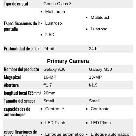
Tipo de cristal
Gorilla Glass 3
Multitouch
Multitouch
Especificaciones de la
Lustroso
pantalla
Lustroso
2.5D
Profundidad de color
24 bit
24 bit
Primary Camera
Nombre del producto
Galaxy A30
Galaxy M30
Megapixel
16-MP
13-MP
Abertura
f/1.7
f/1.9
longitud focal (35mm)
26mm
Tamaño del sensor
Small
Small
capacidades de
Contraste
Contraste
autoenfoque
LED Flash
LED Flash
especificaciones de
Enfoque automático
Enfoque automático