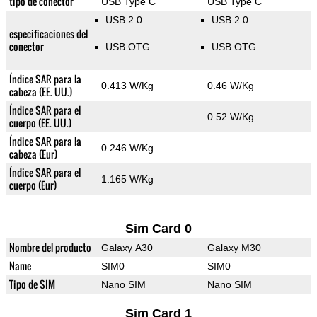
tipo de conector
USB Type C
USB Type C
USB 2.0
USB 2.0
especificaciones del
conector
USB OTG
USB OTG
Índice SAR para la
0.413 W/Kg
0.46 W/Kg
cabeza (EE. UU.)
Índice SAR para el
0.52 W/Kg
cuerpo (EE. UU.)
Índice SAR para la
0.246 W/Kg
cabeza (Eur)
Índice SAR para el
1.165 W/Kg
cuerpo (Eur)
Sim Card 0
Nombre del producto
Galaxy A30
Galaxy M30
Name
SIM0
SIM0
Tipo de SIM
Nano SIM
Nano SIM
Sim Card 1