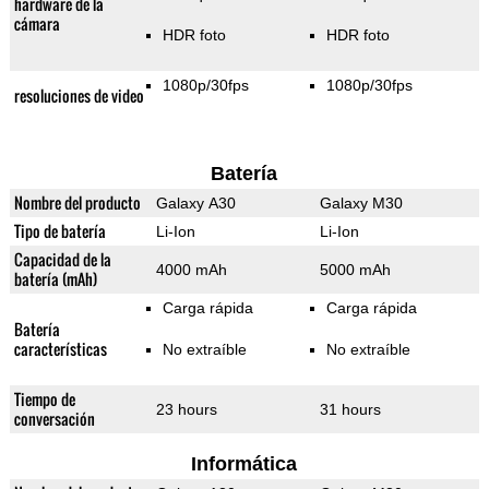
hardware de la
cámara
HDR foto
HDR foto
1080p/30fps
1080p/30fps
resoluciones de video
Batería
Nombre del producto
Galaxy A30
Galaxy M30
Tipo de batería
Li-Ion
Li-Ion
Capacidad de la
4000 mAh
5000 mAh
batería (mAh)
Carga rápida
Carga rápida
Batería
características
No extraíble
No extraíble
Tiempo de
23 hours
31 hours
conversación
Informática