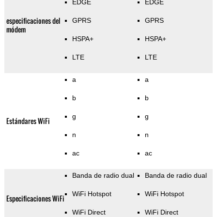
EDGE
EDGE
especificaciones del
GPRS
GPRS
módem
HSPA+
HSPA+
LTE
LTE
a
a
b
b
g
g
Estándares WiFi
n
n
ac
ac
Banda de radio dual
Banda de radio dual
WiFi Hotspot
WiFi Hotspot
Especificaciones WiFi
WiFi Direct
WiFi Direct