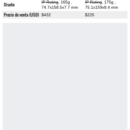
IP Rating
, 165g
,
IP Rating
, 175g
,
Diseño
74.7x158.5x7.7 mm
75.1x159x8.4 mm
Precio de venta (USD)
$432
$225