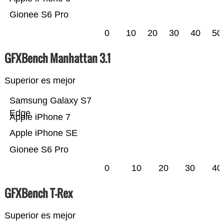
Gionee S6 Pro
0
10
20
30
40
50
GFXBench Manhattan 3.1
Superior es mejor
Samsung Galaxy S7
Edge
Apple iPhone 7
Apple iPhone SE
Gionee S6 Pro
0
10
20
30
40
GFXBench T-Rex
Superior es mejor