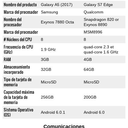
Nombre del producto
Galaxy A5 (2017)
Galaxy S7 Edge
Marca del procesador
Samsung
Qualcomm
Nombre del
Snapdragon 820 or
Exynos 7880 Octa
procesador
Exynos 8890
Marca del procesador
MSM8996
# Núcleos del CPU
8
8
Frecuencia de CPU
quad-core 2.3 et
1.9 GHz
(GHz)
quad-core 1.6 GHz
RAM
3GB
4GB
Almacenamiento
32GB
64GB
incorporado
Tipo de tarjeta de
MicroSD
MicroSD
memoria
Capacidad máxima
de la tarjeta de
256GB
200GB
memoria
Sistema Operativo
Android 6.0.1
Android 6.0
(OS)
Comunicaciones