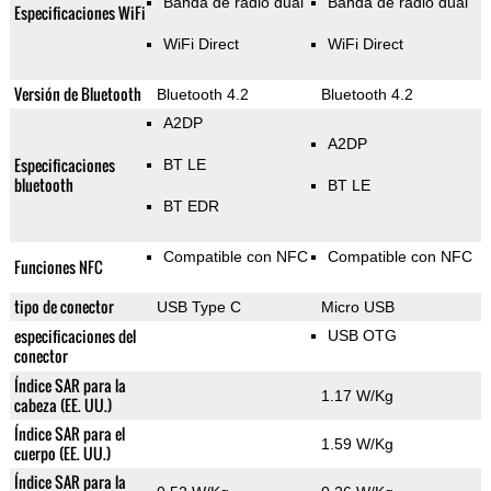
Banda de radio dual
Banda de radio dual
Especificaciones WiFi
WiFi Direct
WiFi Direct
Versión de Bluetooth
Bluetooth 4.2
Bluetooth 4.2
A2DP
A2DP
Especificaciones
BT LE
bluetooth
BT LE
BT EDR
Compatible con NFC
Compatible con NFC
Funciones NFC
tipo de conector
USB Type C
Micro USB
especificaciones del
USB OTG
conector
Índice SAR para la
1.17 W/Kg
cabeza (EE. UU.)
Índice SAR para el
1.59 W/Kg
cuerpo (EE. UU.)
Índice SAR para la