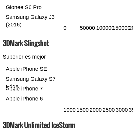
Gionee S6 Pro
Samsung Galaxy J3
(2016)
0
50000
100000
150000
20
3DMark Slingshot
Superior es mejor
Apple iPhone SE
Samsung Galaxy S7
Edge
Apple iPhone 7
Apple iPhone 6
1000
1500
2000
2500
3000
35
3DMark Unlimited IceStorm