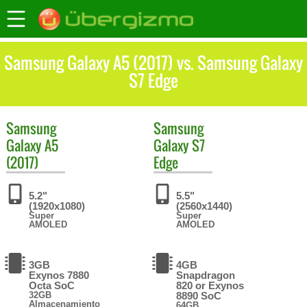
Samsung Galaxy A5 (2017) vs. Samsung Galaxy
S7 Edge
Samsung
Samsung
Galaxy A5
Galaxy S7
(2017)
Edge
5.2"
5.5"
(1920x1080)
(2560x1440)
Super
Super
AMOLED
AMOLED
3GB
4GB
Exynos 7880
Snapdragon
Octa SoC
820 or Exynos
32GB
8890 SoC
Almacenamiento
64GB