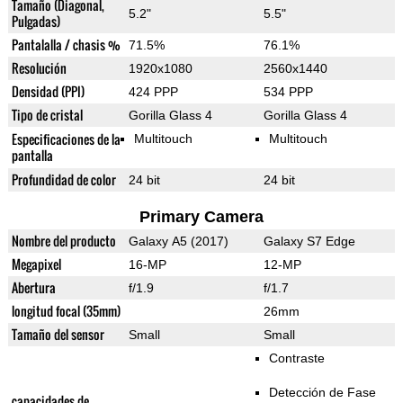
Tamaño (Diagonal,
5.2"
5.5"
Pulgadas)
Pantalalla / chasis %
71.5%
76.1%
Resolución
1920x1080
2560x1440
Densidad (PPI)
424 PPP
534 PPP
Tipo de cristal
Gorilla Glass 4
Gorilla Glass 4
Especificaciones de la
Multitouch
Multitouch
pantalla
Profundidad de color
24 bit
24 bit
Primary Camera
Nombre del producto
Galaxy A5 (2017)
Galaxy S7 Edge
Megapixel
16-MP
12-MP
Abertura
f/1.9
f/1.7
longitud focal (35mm)
26mm
Tamaño del sensor
Small
Small
Contraste
Detección de Fase
capacidades de