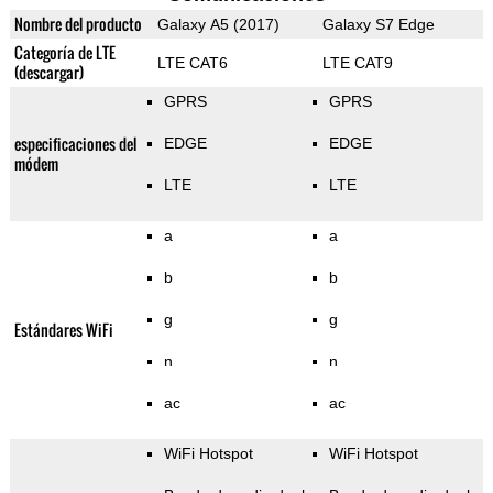
Nombre del producto
Galaxy A5 (2017)
Galaxy S7 Edge
Categoría de LTE
LTE CAT6
LTE CAT9
(descargar)
GPRS
GPRS
especificaciones del
EDGE
EDGE
módem
LTE
LTE
a
a
b
b
g
g
Estándares WiFi
n
n
ac
ac
WiFi Hotspot
WiFi Hotspot