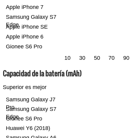
Apple iPhone 7
Samsung Galaxy S7
Edge
Apple iPhone SE
Apple iPhone 6
Gionee S6 Pro
10
30
50
70
90
Capacidad de la batería (mAh)
Superior es mejor
Samsung Galaxy J7
Pro
Samsung Galaxy S7
Edge
Gionee S6 Pro
Huawei Y6 (2018)
Samsung Galaxy A6