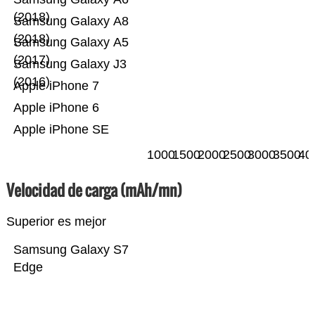
(2018)
Samsung Galaxy A8
(2018)
Samsung Galaxy A5
(2017)
Samsung Galaxy J3
(2016)
Apple iPhone 7
Apple iPhone 6
Apple iPhone SE
1000
1500
2000
2500
3000
3500
40
Velocidad de carga (mAh/mn)
Superior es mejor
Samsung Galaxy S7
Edge