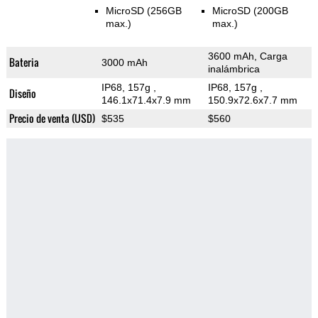
MicroSD (256GB
MicroSD (200GB
max.)
max.)
3600 mAh, Carga
Bateria
3000 mAh
inalámbrica
IP68, 157g
,
IP68, 157g
,
Diseño
146.1x71.4x7.9 mm
150.9x72.6x7.7 mm
Precio de venta (USD)
$535
$560