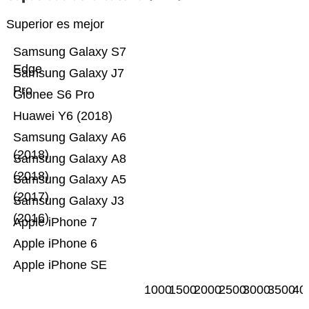
Superior es mejor
Samsung Galaxy S7
Edge
Samsung Galaxy J7
Pro
Gionee S6 Pro
Huawei Y6 (2018)
Samsung Galaxy A6
(2018)
Samsung Galaxy A8
(2018)
Samsung Galaxy A5
(2017)
Samsung Galaxy J3
(2016)
Apple iPhone 7
Apple iPhone 6
Apple iPhone SE
1000
1500
2000
2500
3000
3500
40