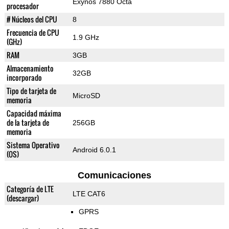
Exynos 7880 Octa
procesador
# Núcleos del CPU
8
Frecuencia de CPU
1.9 GHz
(GHz)
RAM
3GB
Almacenamiento
32GB
incorporado
Tipo de tarjeta de
MicroSD
memoria
Capacidad máxima
de la tarjeta de
256GB
memoria
Sistema Operativo
Android 6.0.1
(OS)
Comunicaciones
Categoría de LTE
LTE CAT6
(descargar)
GPRS