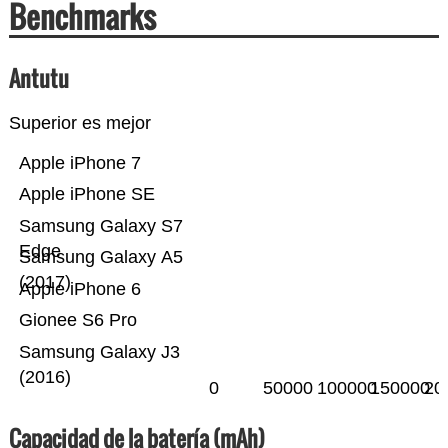
Benchmarks
Antutu
Superior es mejor
Apple iPhone 7
Apple iPhone SE
Samsung Galaxy S7
Edge
Samsung Galaxy A5
(2017)
Apple iPhone 6
Gionee S6 Pro
Samsung Galaxy J3
(2016)
0
50000
100000
150000
20
Capacidad de la batería (mAh)