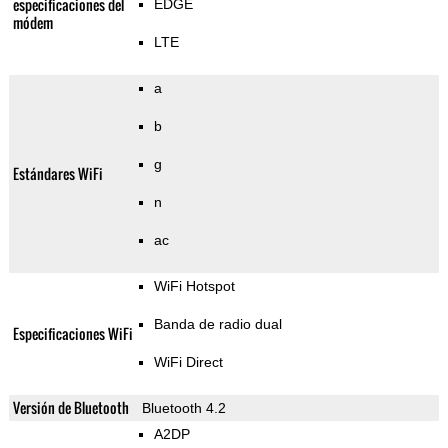
especificaciones del
EDGE
módem
LTE
a
b
g
Estándares WiFi
n
ac
WiFi Hotspot
Banda de radio dual
Especificaciones WiFi
WiFi Direct
Versión de Bluetooth
Bluetooth 4.2
A2DP