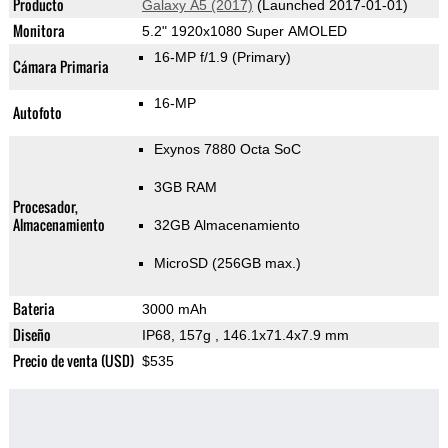
Producto
Galaxy A5 (2017)
(Launched 2017-01-01)
Monitora
5.2" 1920x1080 Super AMOLED
16-MP f/1.9
(Primary)
Cámara Primaria
16-MP
Autofoto
Exynos 7880 Octa SoC
3GB RAM
Procesador,
Almacenamiento
32GB Almacenamiento
MicroSD (256GB max.)
Bateria
3000 mAh
Diseño
IP68, 157g
, 146.1x71.4x7.9 mm
Precio de venta (USD)
$535