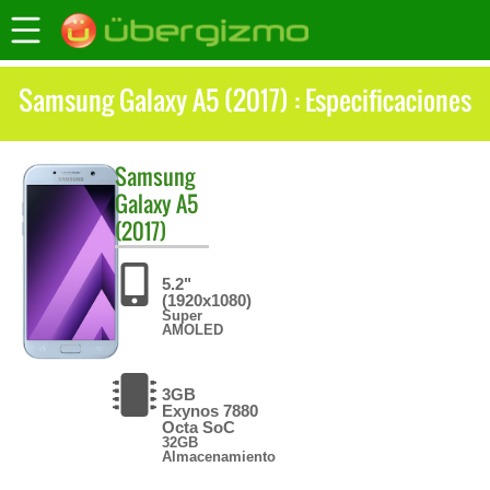
Samsung Galaxy A5 (2017) : Especificaciones
Samsung
Galaxy A5
(2017)
5.2"
(1920x1080)
Super
AMOLED
3GB
Exynos 7880
Octa SoC
32GB
Almacenamiento