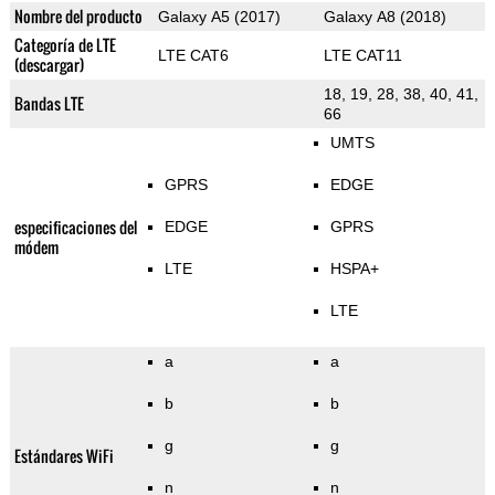
Nombre del producto
Galaxy A5 (2017)
Galaxy A8 (2018)
Categoría de LTE
LTE CAT6
LTE CAT11
(descargar)
18, 19, 28, 38, 40, 41,
Bandas LTE
66
UMTS
GPRS
EDGE
especificaciones del
EDGE
GPRS
módem
LTE
HSPA+
LTE
a
a
b
b
g
g
Estándares WiFi
n
n