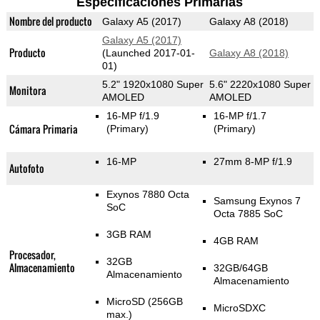
Especificaciones Primarias
Nombre del producto
Galaxy A5 (2017)
Galaxy A8 (2018)
Galaxy A5 (2017)
Producto
(Launched 2017-01-
Galaxy A8 (2018)
01)
5.2" 1920x1080 Super
5.6" 2220x1080 Super
Monitora
AMOLED
AMOLED
16-MP f/1.9
16-MP f/1.7
Cámara Primaria
(Primary)
(Primary)
16-MP
27mm 8-MP f/1.9
Autofoto
Exynos 7880 Octa
Samsung Exynos 7
SoC
Octa 7885 SoC
3GB RAM
4GB RAM
Procesador,
32GB
Almacenamiento
32GB/64GB
Almacenamiento
Almacenamiento
MicroSD (256GB
MicroSDXC
max.)