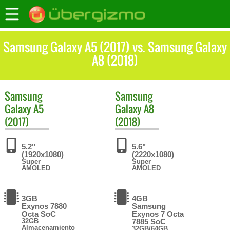
Samsung Galaxy A5 (2017) vs. Samsung Galaxy
A8 (2018)
Samsung
Samsung
Galaxy A5
Galaxy A8
(2017)
(2018)
5.2"
5.6"
(1920x1080)
(2220x1080)
Super
Super
AMOLED
AMOLED
3GB
4GB
Exynos 7880
Samsung
Octa SoC
Exynos 7 Octa
32GB
7885 SoC
Almacenamiento
32GB/64GB