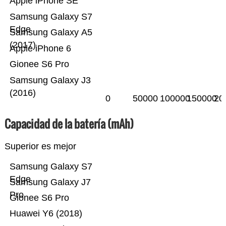
Apple iPhone SE
Samsung Galaxy S7
Edge
Samsung Galaxy A5
(2017)
Apple iPhone 6
Gionee S6 Pro
Samsung Galaxy J3
(2016)
0
50000
100000
150000
20
Capacidad de la batería (mAh)
Superior es mejor
Samsung Galaxy S7
Edge
Samsung Galaxy J7
Pro
Gionee S6 Pro
Huawei Y6 (2018)