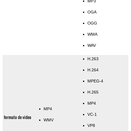
MP3
OGA
OGG
WMA
WAV
H.263
H.264
MPEG-4
H.265
MP4
MP4
VC-1
formato de video
WMV
VP8