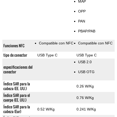
MAP
OPP
PAN
PBAP/PAB
Compatible con NFC
Compatible con NFC
Funciones NFC
tipo de conector
USB Type C
USB Type C
USB 2.0
especificaciones del
conector
USB OTG
Índice SAR para la
0.26 W/Kg
cabeza (EE. UU.)
Índice SAR para el
0.76 W/Kg
cuerpo (EE. UU.)
Índice SAR para la
0.52 W/Kg
0.241 W/Kg
cabeza (Eur)