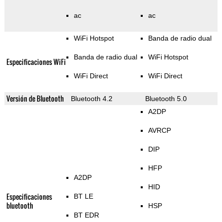
ac
ac
WiFi Hotspot
Banda de radio dual
Banda de radio dual
WiFi Hotspot
Especificaciones WiFi
WiFi Direct
WiFi Direct
Versión de Bluetooth
Bluetooth 4.2
Bluetooth 5.0
A2DP
AVRCP
DIP
HFP
A2DP
HID
Especificaciones
BT LE
bluetooth
HSP
BT EDR