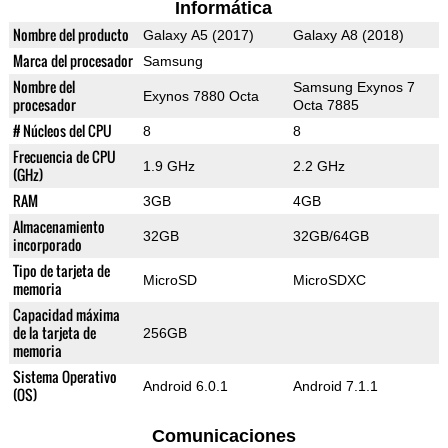
Informática
Nombre del producto
Galaxy A5 (2017)
Galaxy A8 (2018)
Marca del procesador
Samsung
Nombre del
Samsung Exynos 7
Exynos 7880 Octa
procesador
Octa 7885
# Núcleos del CPU
8
8
Frecuencia de CPU
1.9 GHz
2.2 GHz
(GHz)
RAM
3GB
4GB
Almacenamiento
32GB
32GB/64GB
incorporado
Tipo de tarjeta de
MicroSD
MicroSDXC
memoria
Capacidad máxima
de la tarjeta de
256GB
memoria
Sistema Operativo
Android 6.0.1
Android 7.1.1
(OS)
Comunicaciones