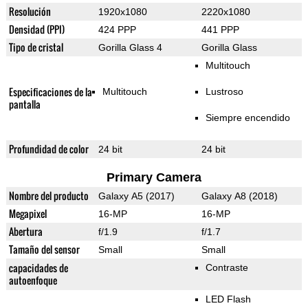
Resolución
1920x1080
2220x1080
Densidad (PPI)
424 PPP
441 PPP
Tipo de cristal
Gorilla Glass 4
Gorilla Glass
Multitouch
Especificaciones de la
Multitouch
Lustroso
pantalla
Siempre encendido
Profundidad de color
24 bit
24 bit
Primary Camera
Nombre del producto
Galaxy A5 (2017)
Galaxy A8 (2018)
Megapixel
16-MP
16-MP
Abertura
f/1.9
f/1.7
Tamaño del sensor
Small
Small
capacidades de
Contraste
autoenfoque
LED Flash