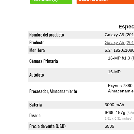
Espec
Nombre del producto
Galaxy A5 (201
Producto
Galaxy A5 (201
Monitora
5.2" 1920x10
16-MP f/1.9
(
Cámara Primaria
16-MP
Autofoto
Exynos 7880
Procesador, Almacenamiento
Almacenamie
Bateria
3000 mAh
IP68, 157g
(5.5o
Diseño
2.81 x 0.31 inches)
Precio de venta (USD)
$535