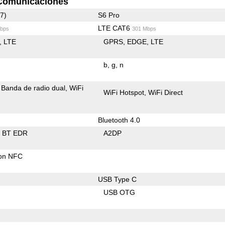
Comunicaciones
7)
S6 Pro
LTE CAT6
bps
301 Mbps
LTE
GPRS
EDGE
LTE
b
g
n
Banda de radio dual
WiFi
WiFi Hotspot
WiFi Direct
Bluetooth 4.0
BT EDR
A2DP
con NFC
USB Type C
USB OTG