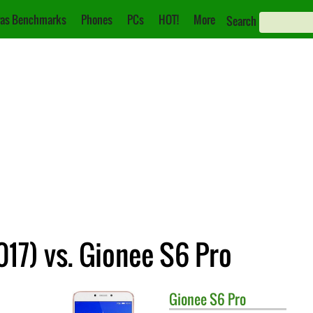
as Benchmarks
Phones
PCs
HOT!
More
Search
17) vs. Gionee S6 Pro
Gionee
S6 Pro