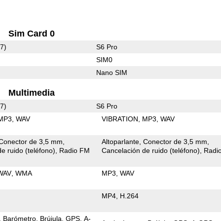
Sim Card 0
7)
S6 Pro
SIM0
Nano SIM
Multimedia
7)
S6 Pro
MP3
WAV
VIBRATION
MP3
WAV
Conector de 3,5 mm
Altoparlante
Conector de 3,5 mm
e ruido (teléfono)
Radio FM
Cancelación de ruido (teléfono)
Radi
WAV
WMA
MP3
WAV
MP4
H.264
Barómetro
Brújula
GPS
A-