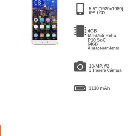
5.5" (1920x1080)
IPS LCD
4GB
MT6755 Helio
P10 SoC
64GB
Almacenamiento
13-MP, f/2
1 Trasera Cámara
3130 mAh