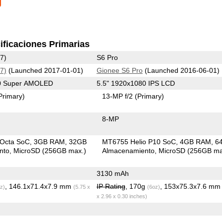
ificaciones Primarias
7)
S6 Pro
7)
(Launched 2017-01-01)
Gionee S6 Pro
(Launched 2016-06-01)
80 Super AMOLED
5.5" 1920x1080 IPS LCD
Primary)
13-MP f/2
(Primary)
8-MP
 Octa SoC
3GB RAM
32GB
MT6755 Helio P10 SoC
4GB RAM
6
nto
MicroSD (256GB max.)
Almacenamiento
MicroSD (256GB ma
3130 mAh
, 146.1x71.4x7.9 mm
IP Rating
, 170g
, 153x75.3x7.6 m
z)
(5.75 x
(6oz)
x 2.96 x 0.30 inches)