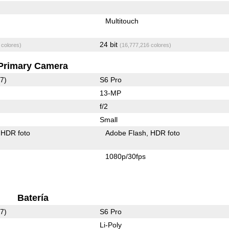
Multitouch
24 bit
 colores)
(16,777,216 colores)
Primary Camera
7)
S6 Pro
13-MP
f/2
Small
HDR foto
Adobe Flash
HDR foto
1080p/30fps
Batería
7)
S6 Pro
Li-Poly