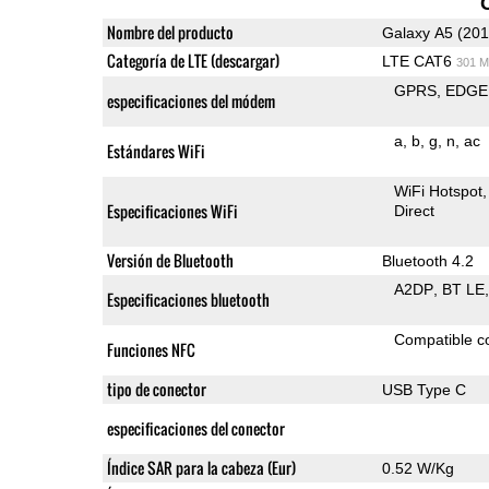
Nombre del producto
Galaxy A5 (201
Categoría de LTE (descargar)
LTE CAT6
301 M
GPRS
EDGE
especificaciones del módem
a
b
g
n
ac
Estándares WiFi
WiFi Hotspot
Especificaciones WiFi
Direct
Versión de Bluetooth
Bluetooth 4.2
A2DP
BT LE
Especificaciones bluetooth
Compatible 
Funciones NFC
tipo de conector
USB Type C
especificaciones del conector
Índice SAR para la cabeza (Eur)
0.52 W/Kg