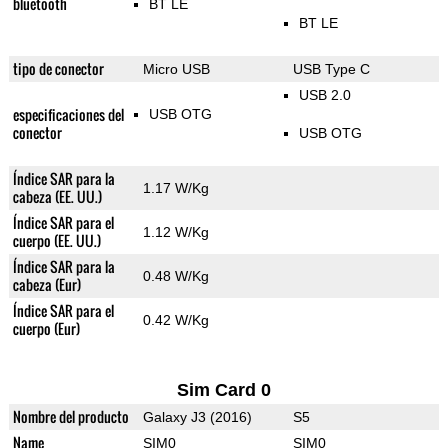
bluetooth
BT LE
BT LE
tipo de conector
Micro USB
USB Type C
USB 2.0
especificaciones del
USB OTG
conector
USB OTG
Índice SAR para la
1.17 W/Kg
cabeza (EE. UU.)
Índice SAR para el
1.12 W/Kg
cuerpo (EE. UU.)
Índice SAR para la
0.48 W/Kg
cabeza (Eur)
Índice SAR para el
0.42 W/Kg
cuerpo (Eur)
Sim Card 0
Nombre del producto
Galaxy J3 (2016)
S5
Name
SIM0
SIM0