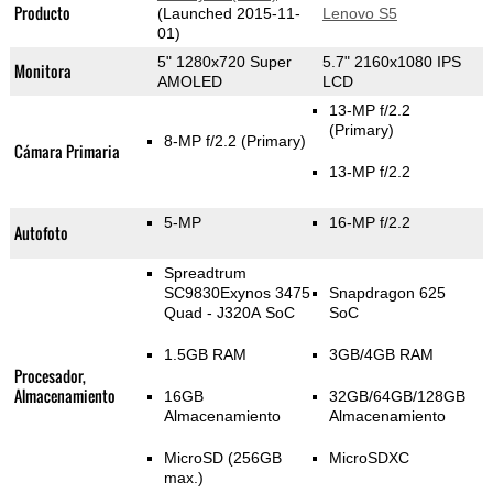
Producto
(Launched 2015-11-
Lenovo S5
01)
5" 1280x720 Super
5.7" 2160x1080 IPS
Monitora
AMOLED
LCD
13-MP f/2.2
(Primary)
8-MP f/2.2
(Primary)
Cámara Primaria
13-MP f/2.2
5-MP
16-MP f/2.2
Autofoto
Spreadtrum
SC9830Exynos 3475
Snapdragon 625
Quad - J320A SoC
SoC
1.5GB RAM
3GB/4GB RAM
Procesador,
Almacenamiento
16GB
32GB/64GB/128GB
Almacenamiento
Almacenamiento
MicroSD (256GB
MicroSDXC
max.)