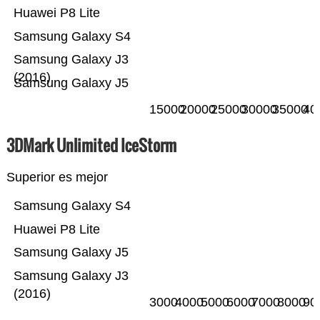
Huawei P8 Lite
Samsung Galaxy S4
Samsung Galaxy J3
(2016)
Samsung Galaxy J5
15000
20000
25000
30000
35000
40
3DMark Unlimited IceStorm
Superior es mejor
Samsung Galaxy S4
Huawei P8 Lite
Samsung Galaxy J5
Samsung Galaxy J3
(2016)
3000
4000
5000
6000
7000
8000
90