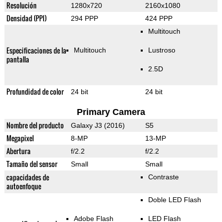
Resolución
1280x720
2160x1080
Densidad (PPI)
294 PPP
424 PPP
Multitouch
Especificaciones de la
Multitouch
Lustroso
pantalla
2.5D
Profundidad de color
24 bit
24 bit
Primary Camera
Nombre del producto
Galaxy J3 (2016)
S5
Megapixel
8-MP
13-MP
Abertura
f/2.2
f/2.2
Tamaño del sensor
Small
Small
capacidades de
Contraste
autoenfoque
Doble LED Flash
Adobe Flash
LED Flash