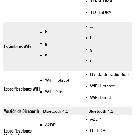
TD-SCDMA
TD-HSDPA
a
b
b
g
Estándares WiFi
g
n
n
Banda de radio dual
WiFi Hotspot
WiFi Hotspot
Especificaciones WiFi
WiFi Direct
WiFi Direct
Versión de Bluetooth
Bluetooth 4.1
Bluetooth 4.2
A2DP
A2DP
Especificaciones
BT EDR