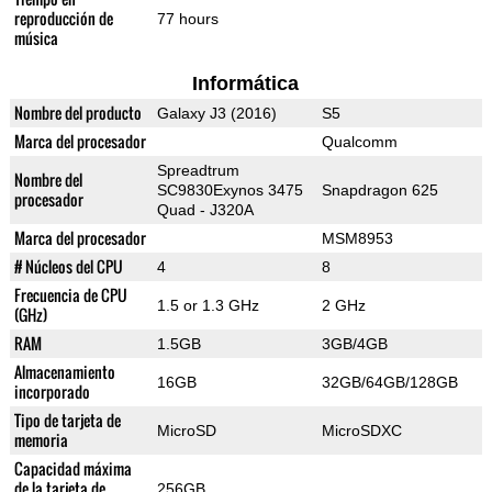
reproducción de
77 hours
música
Informática
Nombre del producto
Galaxy J3 (2016)
S5
Marca del procesador
Qualcomm
Spreadtrum
Nombre del
SC9830Exynos 3475
Snapdragon 625
procesador
Quad - J320A
Marca del procesador
MSM8953
# Núcleos del CPU
4
8
Frecuencia de CPU
1.5 or 1.3 GHz
2 GHz
(GHz)
RAM
1.5GB
3GB/4GB
Almacenamiento
16GB
32GB/64GB/128GB
incorporado
Tipo de tarjeta de
MicroSD
MicroSDXC
memoria
Capacidad máxima
de la tarjeta de
256GB