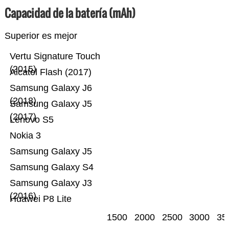
Capacidad de la batería (mAh)
Superior es mejor
Vertu Signature Touch
(2015)
Alcatel Flash (2017)
Samsung Galaxy J6
(2018)
Samsung Galaxy J5
(2017)
Lenovo S5
Nokia 3
Samsung Galaxy J5
Samsung Galaxy S4
Samsung Galaxy J3
(2016)
Huawei P8 Lite
1500
2000
2500
3000
35