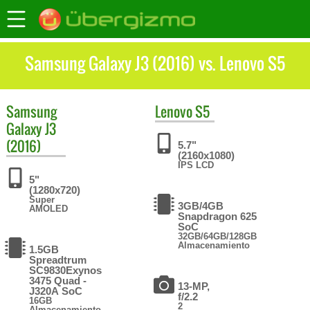
Samsung Galaxy J3 (2016) vs. Lenovo S5
Samsung
Lenovo
S5
Galaxy J3
(2016)
5.7"
(2160x1080)
IPS LCD
5"
(1280x720)
Super
3GB/4GB
AMOLED
Snapdragon 625
SoC
32GB/64GB/128GB
Almacenamiento
1.5GB
Spreadtrum
SC9830Exynos
3475 Quad -
13-MP,
J320A SoC
f/2.2
16GB
2
Almacenamiento