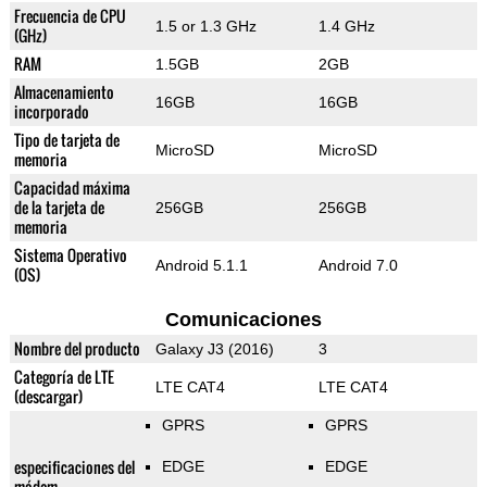
Frecuencia de CPU
1.5 or 1.3 GHz
1.4 GHz
(GHz)
RAM
1.5GB
2GB
Almacenamiento
16GB
16GB
incorporado
Tipo de tarjeta de
MicroSD
MicroSD
memoria
Capacidad máxima
de la tarjeta de
256GB
256GB
memoria
Sistema Operativo
Android 5.1.1
Android 7.0
(OS)
Comunicaciones
Nombre del producto
Galaxy J3 (2016)
3
Categoría de LTE
LTE CAT4
LTE CAT4
(descargar)
GPRS
GPRS
especificaciones del
EDGE
EDGE
módem