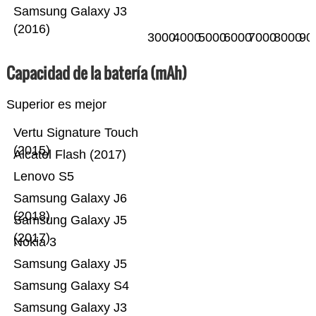
Samsung Galaxy J3
(2016)
3000
4000
5000
6000
7000
8000
90
Capacidad de la batería (mAh)
Superior es mejor
Vertu Signature Touch
(2015)
Alcatel Flash (2017)
Lenovo S5
Samsung Galaxy J6
(2018)
Samsung Galaxy J5
(2017)
Nokia 3
Samsung Galaxy J5
Samsung Galaxy S4
Samsung Galaxy J3