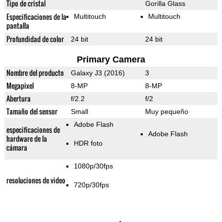
Tipo de cristal
Gorilla Glass
Especificaciones de la
Multitouch
Multitouch
pantalla
Profundidad de color
24 bit
24 bit
Primary Camera
Nombre del producto
Galaxy J3 (2016)
3
Megapixel
8-MP
8-MP
Abertura
f/2.2
f/2
Tamaño del sensor
Small
Muy pequeño
Adobe Flash
especificaciones de
Adobe Flash
hardware de la
HDR foto
cámara
1080p/30fps
resoluciones de video
720p/30fps