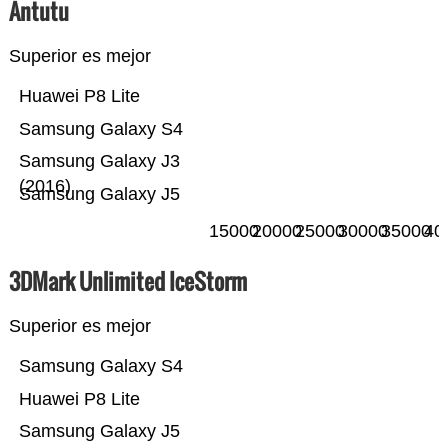
Antutu
Superior es mejor
Huawei P8 Lite
Samsung Galaxy S4
Samsung Galaxy J3
(2016)
Samsung Galaxy J5
15000
20000
25000
30000
35000
40
3DMark Unlimited IceStorm
Superior es mejor
Samsung Galaxy S4
Huawei P8 Lite
Samsung Galaxy J5