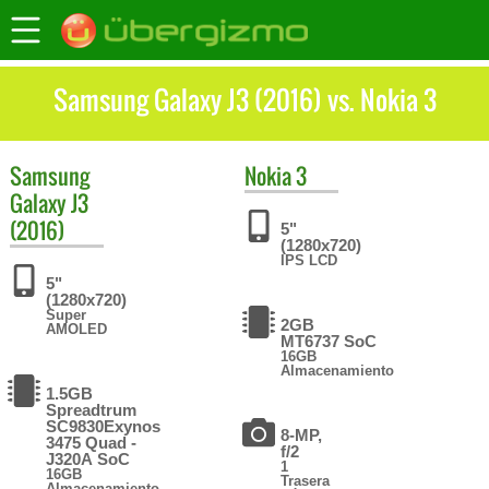
Samsung Galaxy J3 (2016) vs. Nokia 3
Samsung
Nokia
3
Galaxy J3
(2016)
5"
(1280x720)
IPS LCD
5"
(1280x720)
Super
2GB
AMOLED
MT6737 SoC
16GB
Almacenamiento
1.5GB
Spreadtrum
SC9830Exynos
8-MP,
3475 Quad -
f/2
J320A SoC
1
16GB
Trasera
Almacenamiento