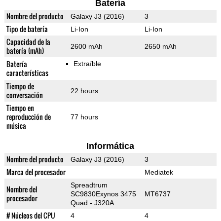
Batería
Nombre del producto
Galaxy J3 (2016)
3
Tipo de batería
Li-Ion
Li-Ion
Capacidad de la
2600 mAh
2650 mAh
batería (mAh)
Batería
Extraíble
características
Tiempo de
22 hours
conversación
Tiempo en
reproducción de
77 hours
música
Informática
Nombre del producto
Galaxy J3 (2016)
3
Marca del procesador
Mediatek
Spreadtrum
Nombre del
SC9830Exynos 3475
MT6737
procesador
Quad - J320A
# Núcleos del CPU
4
4