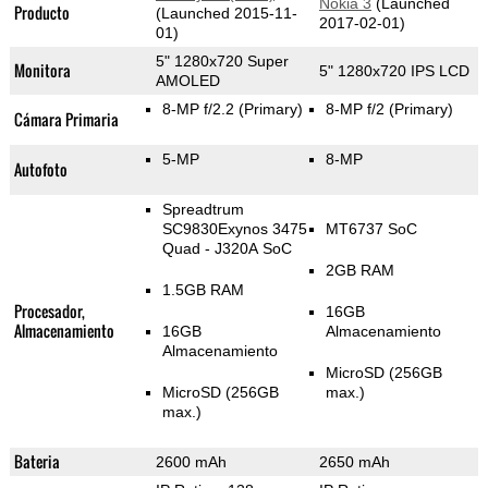
Nokia 3
(Launched
Producto
(Launched 2015-11-
2017-02-01)
01)
5" 1280x720 Super
Monitora
5" 1280x720 IPS LCD
AMOLED
8-MP f/2.2
(Primary)
8-MP f/2
(Primary)
Cámara Primaria
5-MP
8-MP
Autofoto
Spreadtrum
SC9830Exynos 3475
MT6737 SoC
Quad - J320A SoC
2GB RAM
1.5GB RAM
Procesador,
16GB
Almacenamiento
16GB
Almacenamiento
Almacenamiento
MicroSD (256GB
MicroSD (256GB
max.)
max.)
Bateria
2600 mAh
2650 mAh