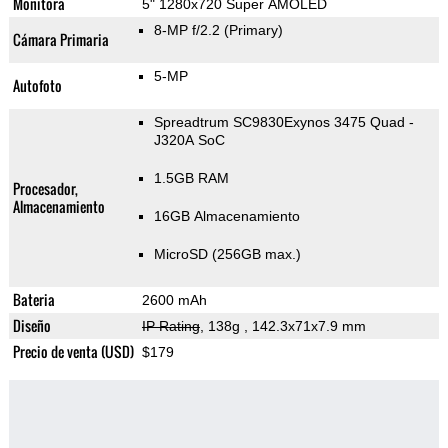
Monitora
5" 1280x720 Super AMOLED
8-MP f/2.2
(Primary)
Cámara Primaria
5-MP
Autofoto
Spreadtrum SC9830Exynos 3475 Quad -
J320A SoC
1.5GB RAM
Procesador,
Almacenamiento
16GB Almacenamiento
MicroSD (256GB max.)
Bateria
2600 mAh
Diseño
IP Rating
, 138g
, 142.3x71x7.9 mm
Precio de venta (USD)
$179