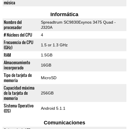
música
Informática
Nombre del
Spreadtrum SC9830Exynos 3475 Quad -
procesador
J320A
# Núcleos del CPU
4
Frecuencia de CPU
1.5 or 1.3 GHz
(GHz)
RAM
1.5GB
Almacenamiento
16GB
incorporado
Tipo de tarjeta de
MicroSD
memoria
Capacidad máxima
de la tarjeta de
256GB
memoria
Sistema Operativo
Android 5.1.1
(OS)
Comunicaciones