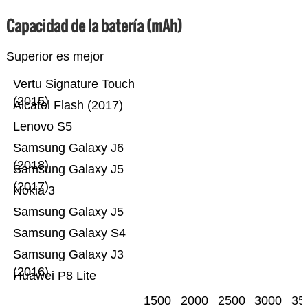
Capacidad de la batería (mAh)
Superior es mejor
Vertu Signature Touch
(2015)
Alcatel Flash (2017)
Lenovo S5
Samsung Galaxy J6
(2018)
Samsung Galaxy J5
(2017)
Nokia 3
Samsung Galaxy J5
Samsung Galaxy S4
Samsung Galaxy J3
(2016)
Huawei P8 Lite
1500
2000
2500
3000
35