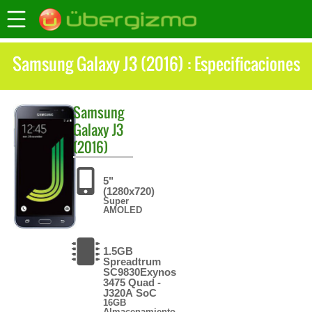
Samsung Galaxy J3 (2016) : Especificaciones
Samsung
Galaxy J3
(2016)
5"
(1280x720)
Super
AMOLED
1.5GB
Spreadtrum
SC9830Exynos
3475 Quad -
J320A SoC
16GB
Almacenamiento