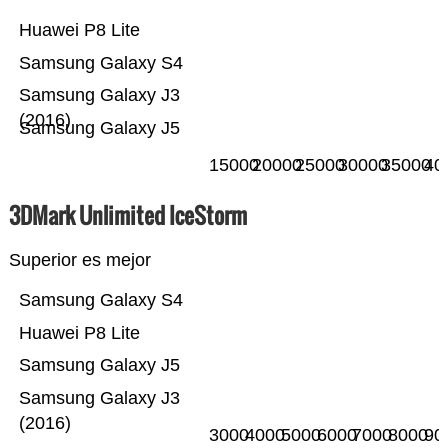
Huawei P8 Lite
Samsung Galaxy S4
Samsung Galaxy J3
(2016)
Samsung Galaxy J5
15000
20000
25000
30000
35000
40
3DMark Unlimited IceStorm
Superior es mejor
Samsung Galaxy S4
Huawei P8 Lite
Samsung Galaxy J5
Samsung Galaxy J3
(2016)
3000
4000
5000
6000
7000
8000
90