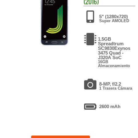
(2016)
5" (1280x720)
Super AMOLED
1.5GB
Spreadtrum
SC9830Exynos
3475 Quad -
J320A SoC
16GB
Almacenamiento
8-MP, f/2.2
1 Trasera Cámara
2600 mAh