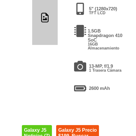
5" (1280x720)
TFT LCD
1.5GB
Snapdragon 410
SoC
16GB
Almacenamiento
13-MP, f/1.9
1 Trasera Cámara
2600 mAh
Galaxy J5
Galaxy J5 Precio
Noticias (7)
$199. Buscar