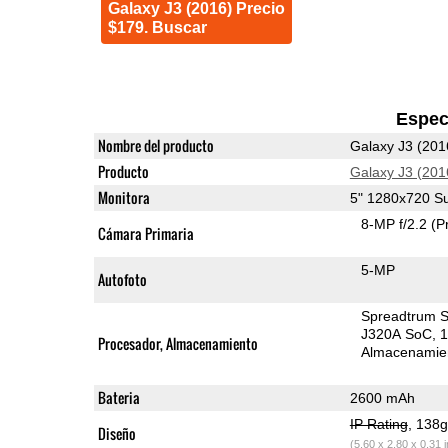
Galaxy J3 (2016) Precio
$179. Buscar
Espec
Nombre del producto
Galaxy J3 (201
Producto
Galaxy J3 (201
Monitora
5" 1280x720 
8-MP f/2.2
(P
Cámara Primaria
5-MP
Autofoto
Spreadtrum 
J320A SoC
Procesador, Almacenamiento
Almacenamie
Bateria
2600 mAh
IP Rating
, 138
Diseño
(5.60 x 2.80 x 0.31 