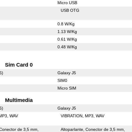
Micro USB
USB OTG
0.8 W/Kg
1.13 W/Kg
0.61 W/Kg
0.48 W/Kg
Sim Card 0
6)
Galaxy J5
SIM0
Micro SIM
Multimedia
6)
Galaxy J5
MP3
WAV
VIBRATION
MP3
WAV
Conector de 3,5 mm
Altoparlante
Conector de 3,5 mm