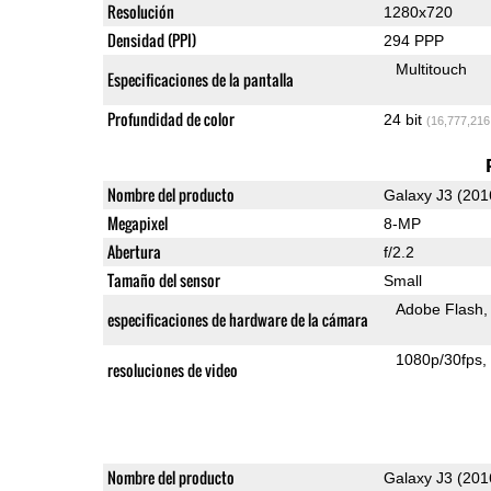
Resolución
1280x720
Densidad (PPI)
294 PPP
Multitouch
Especificaciones de la pantalla
Profundidad de color
24 bit
(16,777,216
Nombre del producto
Galaxy J3 (201
Megapixel
8-MP
Abertura
f/2.2
Tamaño del sensor
Small
Adobe Flash
especificaciones de hardware de la cámara
1080p/30fps
resoluciones de video
Nombre del producto
Galaxy J3 (201