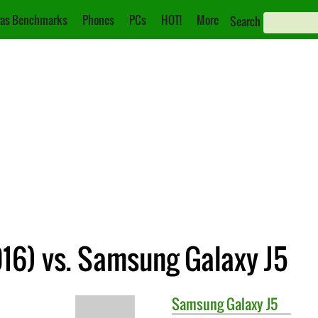
as Benchmarks
Phones
PCs
HOT!
More
Search
16) vs. Samsung Galaxy J5
Samsung
Galaxy J5