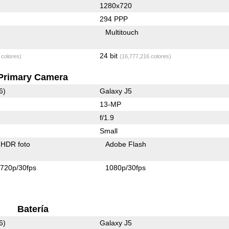
1280x720
294 PPP
Multitouch
24 bit
 colores)
(16,777,216 colores)
Primary Camera
6)
Galaxy J5
13-MP
f/1.9
Small
HDR foto
Adobe Flash
720p/30fps
1080p/30fps
Batería
6)
Galaxy J5