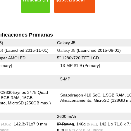
ificaciones Primarias
6)
Galaxy J5
6)
(Launched 2015-11-01)
Galaxy J5
(Launched 2015-06-01)
Super AMOLED
5" 1280x720 TFT LCD
rimary)
13-MP f/1.9
(Primary)
5-MP
SC9830Exynos 3475 Quad -
Snapdragon 410 SoC
1.5GB RAM
1
1.5GB RAM
16GB
Almacenamiento
MicroSD (128GB ma
nto
MicroSD (256GB max.)
2600 mAh
g
, 142.3x71x7.9 mm
IP Rating
, 146g
, 142.1 x 71.8 x 7.
(4.9oz)
(5.2oz)
mm
inches)
(5.59 x 2.83 x 0.31 inches)