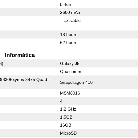
Li-Ion
2600 mAh
Extraíble
18 hours
62 hours
Informática
6)
Galaxy J5
Qualcomm
9830Exynos 3475 Quad -
Snapdragon 410
MSM8916
4
1.2 GHz
1.5GB
16GB
MicroSD