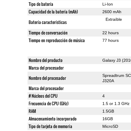
Tipo de batería
Li-Ion
Capacidad de la batería (mAh)
2600 mAh
Extraíble
Batería características
Tiempo de conversación
22 hours
Tiempo en reproducción de música
77 hours
Nombre del producto
Galaxy J3 (201
Marca del procesador
Spreadtrum SC
Nombre del procesador
J320A
Marca del procesador
# Núcleos del CPU
4
Frecuencia de CPU (GHz)
1.5 or 1.3 GHz
RAM
1.5GB
Almacenamiento incorporado
16GB
Tipo de tarjeta de memoria
MicroSD