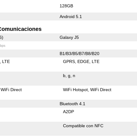
128GB
Android 5.1
Comunicaciones
6)
Galaxy J5
bps
B1/B3/B5/B7/B8/B20
LTE
GPRS
EDGE
LTE
b
g
n
WiFi Direct
WiFi Hotspot
WiFi Direct
Bluetooth 4.1
A2DP
Compatible con NFC