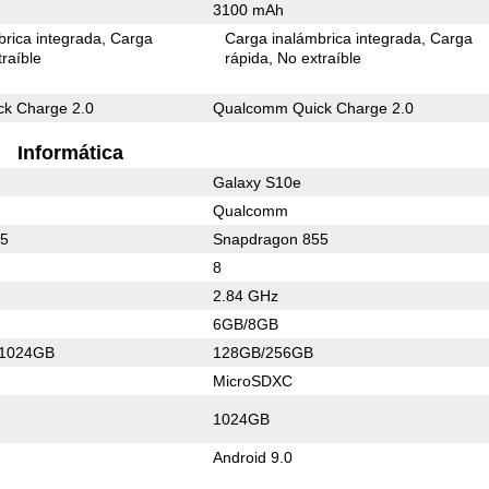
3100 mAh
rica integrada
Carga
Carga inalámbrica integrada
Carga
raíble
rápida
No extraíble
k Charge 2.0
Qualcomm Quick Charge 2.0
Informática
Galaxy S10e
Qualcomm
55
Snapdragon 855
8
2.84 GHz
6GB/8GB
/1024GB
128GB/256GB
MicroSDXC
1024GB
Android 9.0