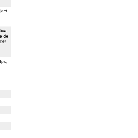
ject
tica
ca de
DR
fps