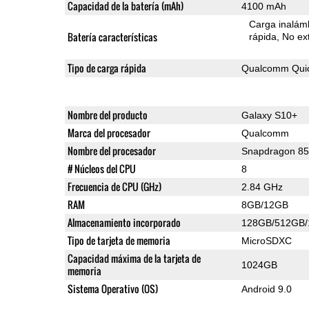
Capacidad de la batería (mAh)
4100 mAh
Carga inalámb
Batería características
rápida
No ext
Tipo de carga rápida
Qualcomm Quic
Nombre del producto
Galaxy S10+
Marca del procesador
Qualcomm
Nombre del procesador
Snapdragon 8
# Núcleos del CPU
8
Frecuencia de CPU (GHz)
2.84 GHz
RAM
8GB/12GB
Almacenamiento incorporado
128GB/512GB
Tipo de tarjeta de memoria
MicroSDXC
Capacidad máxima de la tarjeta de
1024GB
memoria
Sistema Operativo (OS)
Android 9.0