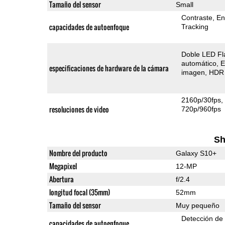
Tamaño del sensor
Small
Contraste
En
capacidades de autoenfoque
Tracking
Doble LED Fl
automático
E
especificaciones de hardware de la cámara
imagen
HDR 
2160p/30fps
resoluciones de video
720p/960fps
Sh
Nombre del producto
Galaxy S10+
Megapixel
12-MP
Abertura
f/2.4
longitud focal (35mm)
52mm
Tamaño del sensor
Muy pequeño
Detección de
capacidades de autoenfoque