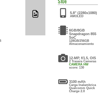
S10e
5.8" (2280x1080)
AMOLED
6GB/8GB
Snapdragon 855
SoC
B
128GB/256GB
Almacenamiento
12-MP, f/1.5, OIS
2 Trasera Cameras
CAMERA HW
score: 130
3100 mAh
Carga Inalambrica
Qualcomm Quick
Charge 2.0