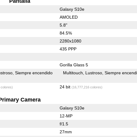
Pantalla
Galaxy S10e
AMOLED
5.8"
84.5%
2280x1080
435 PPP
Gorilla Glass 5
stroso
Siempre encendido
Multitouch
Lustroso
Siempre encend
24 bit
 colores)
(16,777,216 colores)
Primary Camera
Galaxy S10e
12-MP
f/1.5
27mm