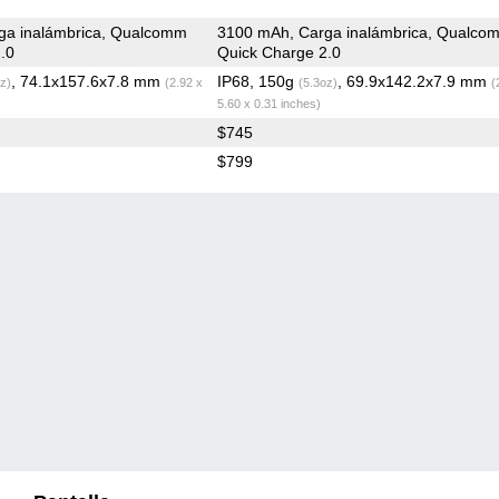
ga inalámbrica, Qualcomm
3100 mAh, Carga inalámbrica, Qualco
.0
Quick Charge 2.0
, 74.1x157.6x7.8 mm
IP68, 150g
, 69.9x142.2x7.9 mm
z)
(2.92 x
(5.3oz)
(
5.60 x 0.31 inches)
$745
$799