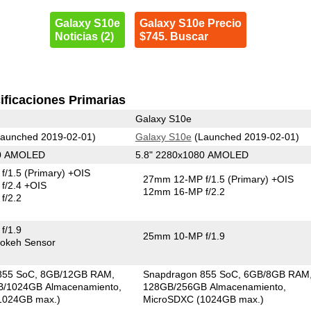
Galaxy S10e
Galaxy S10e Precio
Noticias (2)
$745. Buscar
ificaciones Primarias
Galaxy S10e
aunched 2019-02-01)
Galaxy S10e
(Launched 2019-02-01)
40 AMOLED
5.8" 2280x1080 AMOLED
f/1.5
(Primary)
+OIS
27mm 12-MP f/1.5
(Primary)
+OIS
f/2.4 +OIS
12mm 16-MP f/2.2
f/2.2
f/1.9
25mm 10-MP f/1.9
okeh Sensor
855 SoC
8GB/12GB RAM
Snapdragon 855 SoC
6GB/8GB RAM
/1024GB Almacenamiento
128GB/256GB Almacenamiento
1024GB max.)
MicroSDXC (1024GB max.)