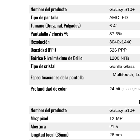
Nombre del producto
Galaxy S10+
Tipo de pantalla
AMOLED
Tamaño (Diagonal, Pulgadas)
6.4"
Pantalalla / chasis %
87.5%
Resolución
3040x1440
Densidad (PPI)
526 PPP
Teórico Nivel máximo de Brillo
1200 NITs
Tipo de cristal
Gorilla Glass
Multitouch
Lu
Especificaciones de la pantalla
Profundidad de color
24 bit
(16,777,216
Nombre del producto
Galaxy S10+
Megapixel
12-MP
Abertura
f/1.5
longitud focal (35mm)
26mm