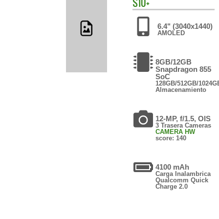
S10+
6.4" (3040x1440)
AMOLED
8GB/12GB
Snapdragon 855
SoC
128GB/512GB/1024G
Almacenamiento
12-MP, f/1.5, OIS
3 Trasera Cameras
CAMERA HW
score: 140
4100 mAh
Carga Inalambrica
Qualcomm Quick
Charge 2.0