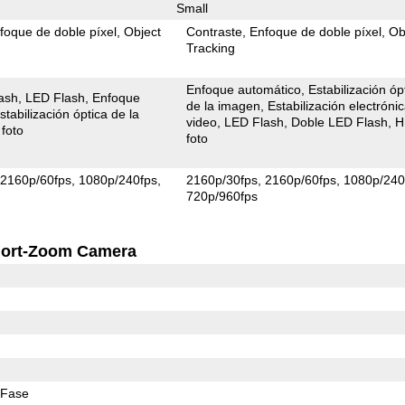
Small
foque de doble píxel
Object
Contraste
Enfoque de doble píxel
Ob
Tracking
Enfoque automático
Estabilización óp
ash
LED Flash
Enfoque
de la imagen
Estabilización electróni
stabilización óptica de la
video
LED Flash
Doble LED Flash
H
foto
foto
2160p/60fps
1080p/240fps
2160p/30fps
2160p/60fps
1080p/240
720p/960fps
ort-Zoom Camera
 Fase