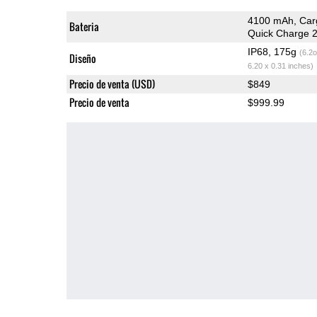
4100 mAh, Car
Bateria
Quick Charge 2
IP68, 175g
(6.2o
Diseño
6.20 x 0.31 inches)
Precio de venta (USD)
$849
Precio de venta
$999.99