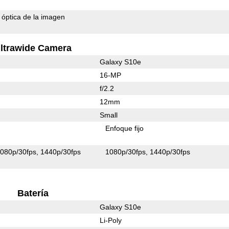
n óptica de la imagen
ltrawide Camera
Galaxy S10e
16-MP
f/2.2
12mm
Small
Enfoque fijo
080p/30fps
1440p/30fps
1080p/30fps
1440p/30fps
Batería
Galaxy S10e
Li-Poly