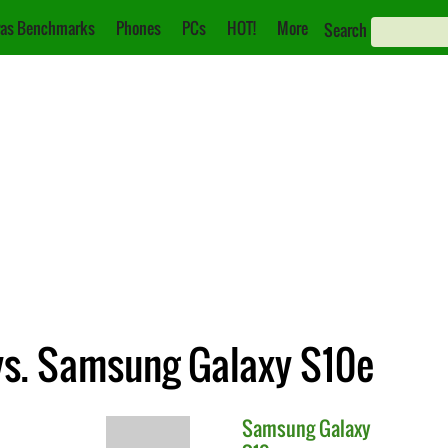
as Benchmarks
Phones
PCs
HOT!
More
Search
vs. Samsung Galaxy S10e
Samsung
Galaxy