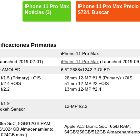
iPhone 11 Pro Max
iPhone 11 Pro Max Precio
Noticias (3)
$724. Buscar
ificaciones Primarias
iPhone 11 Pro Max
aunched 2019-02-01)
iPhone 11 Pro Max
(Launched 2019-09
40 AMOLED
6.5" 2688x1242 P-OLED
f/1.5
(Primary)
+OIS
26mm 12-MP f/1.8
(Primary)
+OIS
f/2.4 +OIS
51mm 12-MP f/2 +OIS
f/2.2
13mm 12-MP f/2.4
f/1.9
12-MP f/2.2
okeh Sensor
855 SoC
8GB/12GB RAM
Apple A13 Bionic SoC
6GB RAM
/1024GB Almacenamiento
64GB/256GB/512GB Almacenamient
1024GB max.)