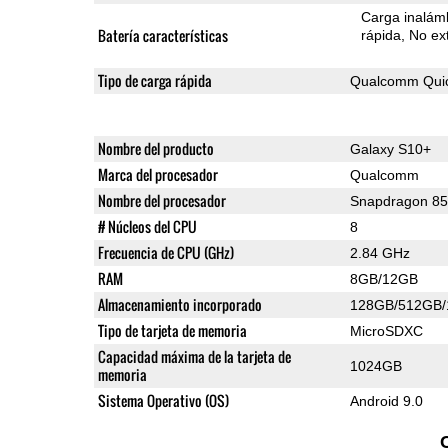
Carga inalámb
Batería características
rápida
No ext
Tipo de carga rápida
Qualcomm Quic
Nombre del producto
Galaxy S10+
Marca del procesador
Qualcomm
Nombre del procesador
Snapdragon 8
# Núcleos del CPU
8
Frecuencia de CPU (GHz)
2.84 GHz
RAM
8GB/12GB
Almacenamiento incorporado
128GB/512GB
Tipo de tarjeta de memoria
MicroSDXC
Capacidad máxima de la tarjeta de
1024GB
memoria
Sistema Operativo (OS)
Android 9.0