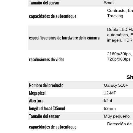
Tamaño del sensor
Small
Contraste
En
capacidades de autoenfoque
Tracking
Doble LED Fl
automático
E
especificaciones de hardware de la cámara
imagen
HDR 
2160p/30fps
resoluciones de video
720p/960fps
Sh
Nombre del producto
Galaxy S10+
Megapixel
12-MP
Abertura
f/2.4
longitud focal (35mm)
52mm
Tamaño del sensor
Muy pequeño
Detección de
capacidades de autoenfoque