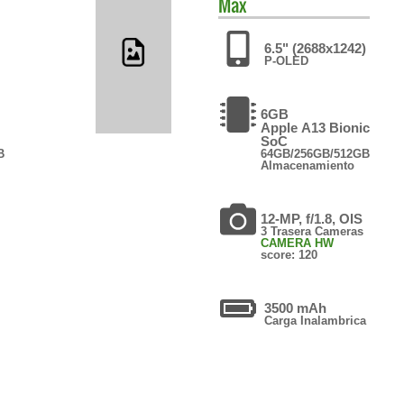
Max
6.5" (2688x1242)
P-OLED
6GB
Apple A13 Bionic
SoC
B
64GB/256GB/512GB
Almacenamiento
12-MP, f/1.8, OIS
3 Trasera Cameras
CAMERA HW
score: 120
3500 mAh
Carga Inalambrica