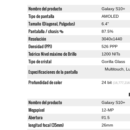
Nombre del producto
Galaxy S10+
Tipo de pantalla
AMOLED
Tamaño (Diagonal, Pulgadas)
6.4"
Pantalalla / chasis %
87.5%
Resolución
3040x1440
Densidad (PPI)
526 PPP
Teórico Nivel máximo de Brillo
1200 NITs
Tipo de cristal
Gorilla Glass
Multitouch
Lu
Especificaciones de la pantalla
Profundidad de color
24 bit
(16,777,216
Nombre del producto
Galaxy S10+
Megapixel
12-MP
Abertura
f/1.5
longitud focal (35mm)
26mm