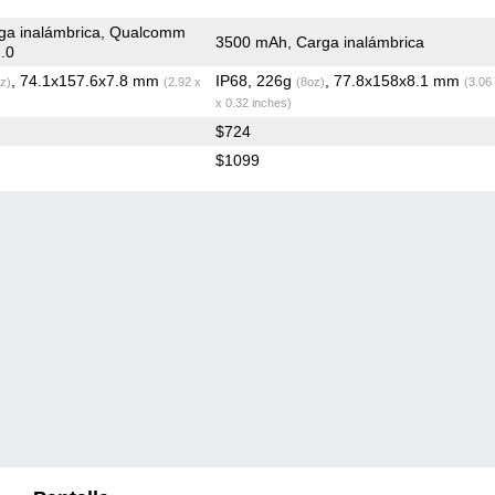
ga inalámbrica, Qualcomm
3500 mAh, Carga inalámbrica
.0
, 74.1x157.6x7.8 mm
IP68, 226g
, 77.8x158x8.1 mm
z)
(2.92 x
(8oz)
(3.06
x 0.32 inches)
$724
$1099