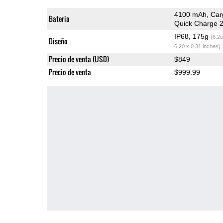
4100 mAh, Car
Bateria
Quick Charge 2
IP68, 175g
(6.2o
Diseño
6.20 x 0.31 inches)
Precio de venta (USD)
$849
Precio de venta
$999.99