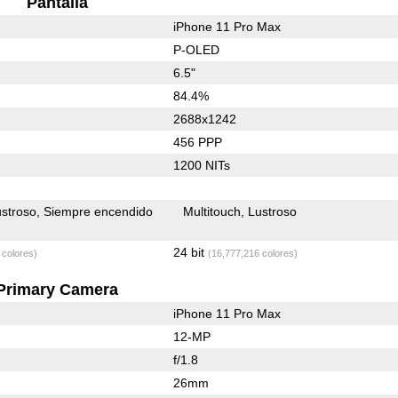
Pantalla
iPhone 11 Pro Max
P-OLED
6.5"
84.4%
2688x1242
456 PPP
1200 NITs
stroso
Siempre encendido
Multitouch
Lustroso
24 bit
 colores)
(16,777,216 colores)
Primary Camera
iPhone 11 Pro Max
12-MP
f/1.8
26mm