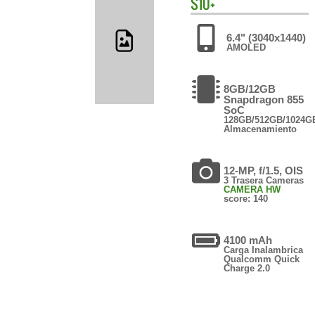
S10+
6.4" (3040x1440)
AMOLED
8GB/12GB
Snapdragon 855
SoC
128GB/512GB/1024G
Almacenamiento
12-MP, f/1.5, OIS
3 Trasera Cameras
CAMERA HW
score: 140
4100 mAh
Carga Inalambrica
Qualcomm Quick
Charge 2.0