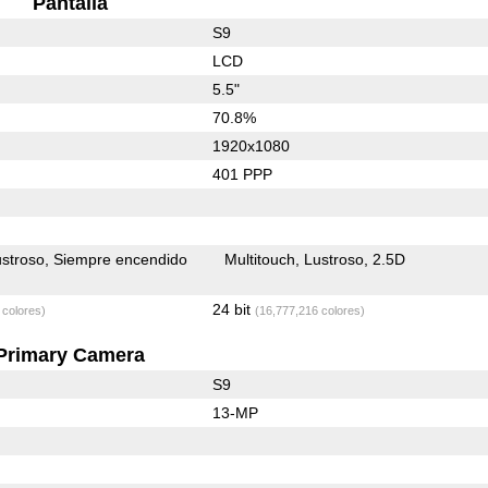
Pantalla
S9
LCD
5.5"
70.8%
1920x1080
401 PPP
stroso
Siempre encendido
Multitouch
Lustroso
2.5D
24 bit
 colores)
(16,777,216 colores)
Primary Camera
S9
13-MP