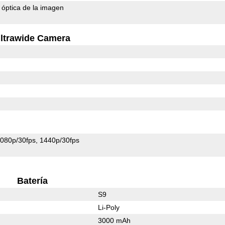
n óptica de la imagen
ltrawide Camera
080p/30fps
1440p/30fps
Batería
S9
Li-Poly
3000 mAh