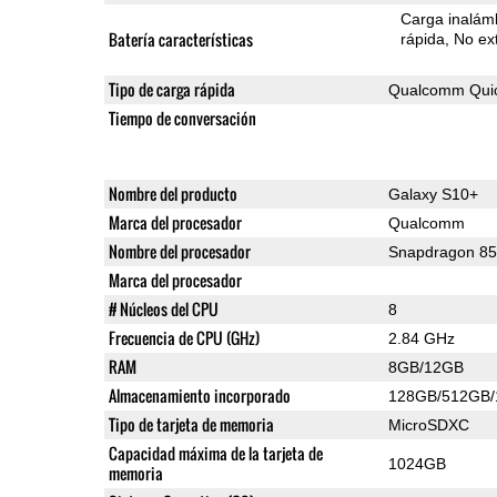
Carga inalámb
Batería características
rápida
No ext
Tipo de carga rápida
Qualcomm Quic
Tiempo de conversación
Nombre del producto
Galaxy S10+
Marca del procesador
Qualcomm
Nombre del procesador
Snapdragon 8
Marca del procesador
# Núcleos del CPU
8
Frecuencia de CPU (GHz)
2.84 GHz
RAM
8GB/12GB
Almacenamiento incorporado
128GB/512GB
Tipo de tarjeta de memoria
MicroSDXC
Capacidad máxima de la tarjeta de
1024GB
memoria