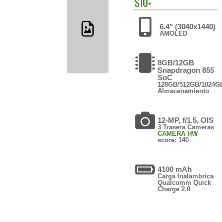
S10+
6.4" (3040x1440)
AMOLED
8GB/12GB
Snapdragon 855
SoC
128GB/512GB/1024G
Almacenamiento
12-MP, f/1.5, OIS
3 Trasera Cameras
CAMERA HW
score: 140
4100 mAh
Carga Inalambrica
Qualcomm Quick
Charge 2.0