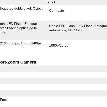
Small
foque de doble píxel
Object
Contraste
ash
LED Flash
Enfoque
Doble LED Flash
LED Flash
Enfoqu
stabilización óptica de la
automático
HDR foto
foto
2160p/60fps
1080p/240fps
1080p/30fps
ort-Zoom Camera
 Fase