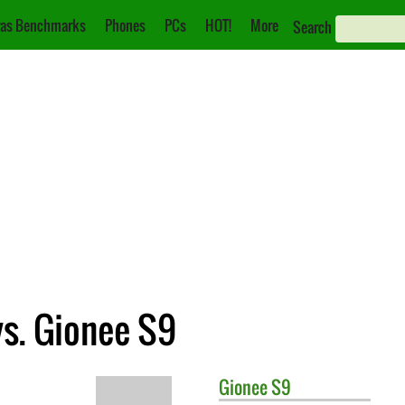
as Benchmarks
Phones
PCs
HOT!
More
Search
s. Gionee S9
Gionee
S9