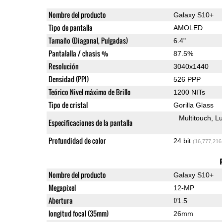
Nombre del producto
Galaxy S10+
Tipo de pantalla
AMOLED
Tamaño (Diagonal, Pulgadas)
6.4"
Pantalalla / chasis %
87.5%
Resolución
3040x1440
Densidad (PPI)
526 PPP
Teórico Nivel máximo de Brillo
1200 NITs
Tipo de cristal
Gorilla Glass
Multitouch
Lu
Especificaciones de la pantalla
Profundidad de color
24 bit
(16,777,216
Nombre del producto
Galaxy S10+
Megapixel
12-MP
Abertura
f/1.5
longitud focal (35mm)
26mm