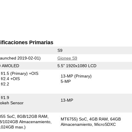
ificaciones Primarias
S9
aunched 2019-02-01)
Gionee S9
40 AMOLED
5.5" 1920x1080 LCD
f/1.5
(Primary)
+OIS
13-MP
(Primary)
f/2.4 +OIS
5-MP
f/2.2
f/1.9
13-MP
okeh Sensor
855 SoC
8GB/12GB RAM
MT6755) SoC
4GB RAM
64GB
/1024GB Almacenamiento
Almacenamiento
MicroSDXC
1024GB max.)