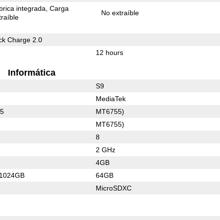
rica integrada
Carga
No extraíble
raíble
k Charge 2.0
12 hours
Informática
S9
MediaTek
55
MT6755)
MT6755)
8
2 GHz
4GB
/1024GB
64GB
MicroSDXC