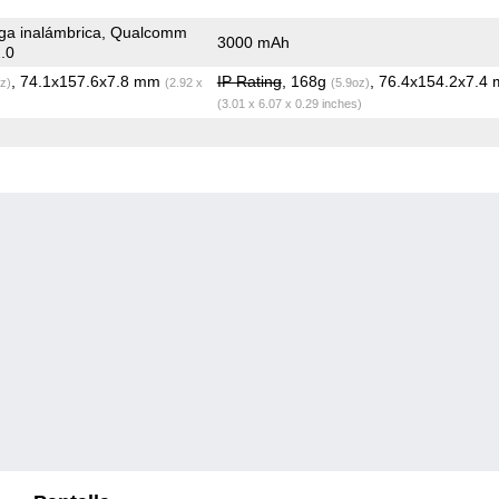
ga inalámbrica, Qualcomm
3000 mAh
.0
, 74.1x157.6x7.8 mm
IP Rating
, 168g
, 76.4x154.2x7.4
z)
(2.92 x
(5.9oz)
(3.01 x 6.07 x 0.29 inches)