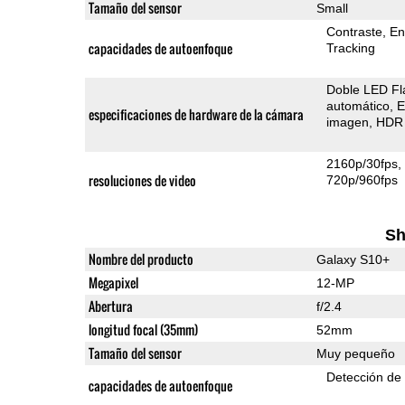
Tamaño del sensor
Small
Contraste
En
capacidades de autoenfoque
Tracking
Doble LED Fl
automático
E
especificaciones de hardware de la cámara
imagen
HDR 
2160p/30fps
resoluciones de video
720p/960fps
Sh
Nombre del producto
Galaxy S10+
Megapixel
12-MP
Abertura
f/2.4
longitud focal (35mm)
52mm
Tamaño del sensor
Muy pequeño
Detección de
capacidades de autoenfoque