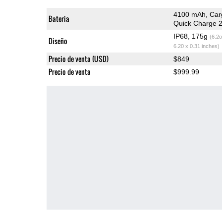
4100 mAh, Car
Bateria
Quick Charge 2
IP68, 175g
(6.2o
Diseño
6.20 x 0.31 inches)
Precio de venta (USD)
$849
Precio de venta
$999.99