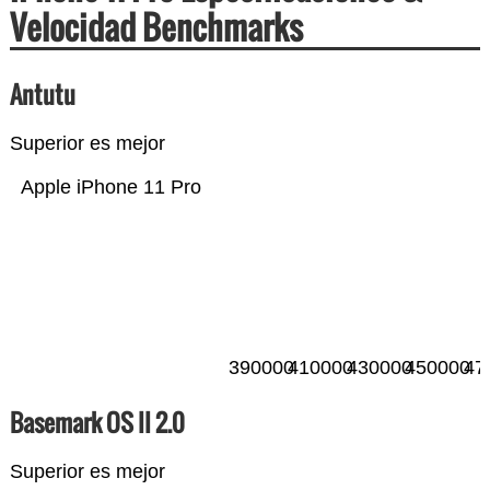
Velocidad Benchmarks
Antutu
Superior es mejor
Apple iPhone 11 Pro
390000
410000
430000
450000
47
Basemark OS II 2.0
Superior es mejor