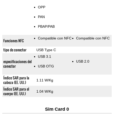
OPP
PAN
PBAP/PAB
Compatible con NFC
Compatible con NFC
Funciones NFC
tipo de conector
USB Type C
USB 3.1
especificaciones del
USB 2.0
conector
USB OTG
Índice SAR para la
1.11 W/Kg
cabeza (EE. UU.)
Índice SAR para el
1.04 W/Kg
cuerpo (EE. UU.)
Sim Card 0