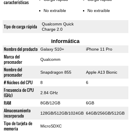
características
No extraíble
No extraíble
Qualcomm Quick
Tipo de carga rápida
Charge 2.0
Informática
Nombre del producto
Galaxy S10+
iPhone 11 Pro
Marca del
Qualcomm
procesador
Nombre del
Snapdragon 855
Apple A13 Bionic
procesador
# Núcleos del CPU
8
6
Frecuencia de CPU
2.84 GHz
(GHz)
RAM
8GB/12GB
6GB
Almacenamiento
128GB/512GB/1024GB
64GB/256GB/512GB
incorporado
Tipo de tarjeta de
MicroSDXC
memoria