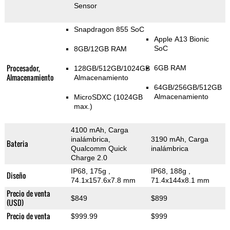
Sensor
Snapdragon 855 SoC
Apple A13 Bionic
SoC
8GB/12GB RAM
Procesador,
6GB RAM
128GB/512GB/1024GB
Almacenamiento
Almacenamiento
64GB/256GB/512GB
Almacenamiento
MicroSDXC (1024GB
max.)
4100 mAh, Carga
inalámbrica,
3190 mAh, Carga
Bateria
Qualcomm Quick
inalámbrica
Charge 2.0
IP68, 175g
,
IP68, 188g
,
Diseño
74.1x157.6x7.8 mm
71.4x144x8.1 mm
Precio de venta
$849
$899
(USD)
Precio de venta
$999.99
$999