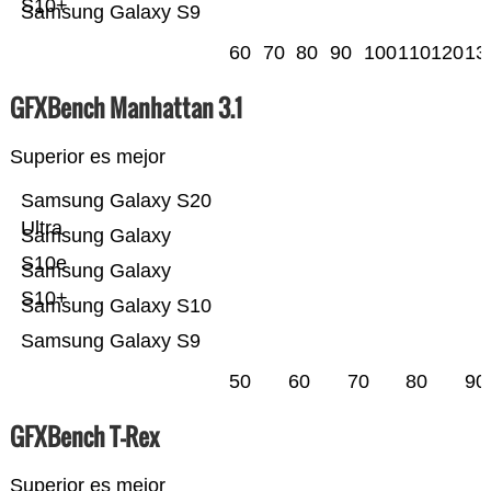
S10+
Samsung Galaxy S9
60
70
80
90
100
110
120
13
GFXBench Manhattan 3.1
Superior es mejor
Samsung Galaxy S20
Ultra
Samsung Galaxy
S10e
Samsung Galaxy
S10+
Samsung Galaxy S10
Samsung Galaxy S9
50
60
70
80
90
GFXBench T-Rex
Superior es mejor