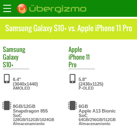
Samsung Galaxy S10+ vs. Apple iPhone 11 Pro
Samsung
Apple
Galaxy
iPhone 11
S10+
Pro
6.4"
5.8"
(3040x1440)
(2436x1125)
AMOLED
P-OLED
8GB/12GB
6GB
Snapdragon 855
Apple A13 Bionic
SoC
SoC
128GB/512GB/1024GB
64GB/256GB/512GB
Almacenamiento
Almacenamiento