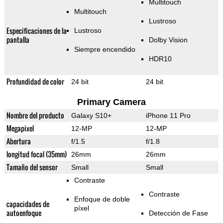
Multitouch
Multitouch
Lustroso
Especificaciones de la
Lustroso
pantalla
Dolby Vision
Siempre encendido
HDR10
Profundidad de color
24 bit
24 bit
Primary Camera
Nombre del producto
Galaxy S10+
iPhone 11 Pro
Megapixel
12-MP
12-MP
Abertura
f/1.5
f/1.8
longitud focal (35mm)
26mm
26mm
Tamaño del sensor
Small
Small
Contraste
Contraste
Enfoque de doble
capacidades de
píxel
autoenfoque
Detección de Fase