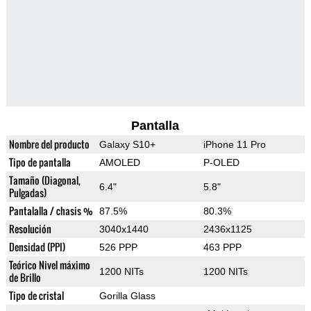
Pantalla
Nombre del producto
Galaxy S10+
iPhone 11 Pro
Tipo de pantalla
AMOLED
P-OLED
Tamaño (Diagonal,
6.4"
5.8"
Pulgadas)
Pantalalla / chasis %
87.5%
80.3%
Resolución
3040x1440
2436x1125
Densidad (PPI)
526 PPP
463 PPP
Teórico Nivel máximo
1200 NITs
1200 NITs
de Brillo
Tipo de cristal
Gorilla Glass