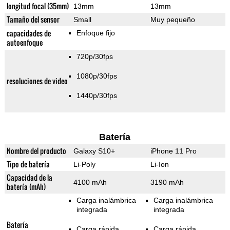
longitud focal (35mm)
13mm
13mm
Tamaño del sensor
Small
Muy pequeño
capacidades de
Enfoque fijo
autoenfoque
720p/30fps
1080p/30fps
resoluciones de video
1440p/30fps
Batería
Nombre del producto
Galaxy S10+
iPhone 11 Pro
Tipo de batería
Li-Poly
Li-Ion
Capacidad de la
4100 mAh
3190 mAh
batería (mAh)
Carga inalámbrica
Carga inalámbrica
integrada
integrada
Batería
Carga rápida
Carga rápida