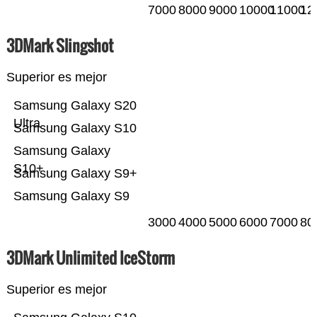
7000
8000
9000
10000
11000
12
3DMark Slingshot
Superior es mejor
Samsung Galaxy S20
Ultra
Samsung Galaxy S10
Samsung Galaxy
S10+
Samsung Galaxy S9+
Samsung Galaxy S9
3000
4000
5000
6000
7000
80
3DMark Unlimited IceStorm
Superior es mejor