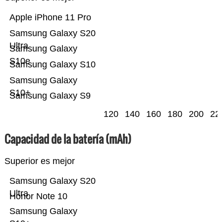
Apple iPhone 11 Pro
Samsung Galaxy S20
Ultra
Samsung Galaxy
S10e
Samsung Galaxy S10
Samsung Galaxy
S10+
Samsung Galaxy S9
120
140
160
180
200
22
Capacidad de la batería (mAh)
Superior es mejor
Samsung Galaxy S20
Ultra
Honor Note 10
Samsung Galaxy