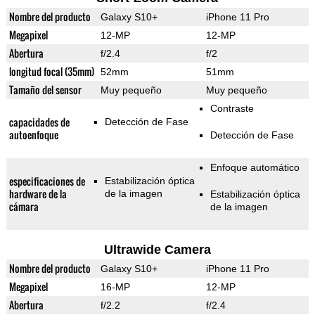
Nombre del producto
Galaxy S10+
iPhone 11 Pro
Megapixel
12-MP
12-MP
Abertura
f/2.4
f/2
longitud focal (35mm)
52mm
51mm
Tamaño del sensor
Muy pequeño
Muy pequeño
Contraste
capacidades de
Detección de Fase
autoenfoque
Detección de Fase
Enfoque automático
especificaciones de
Estabilización óptica
hardware de la
de la imagen
Estabilización óptica
cámara
de la imagen
Ultrawide Camera
Nombre del producto
Galaxy S10+
iPhone 11 Pro
Megapixel
16-MP
12-MP
Abertura
f/2.2
f/2.4