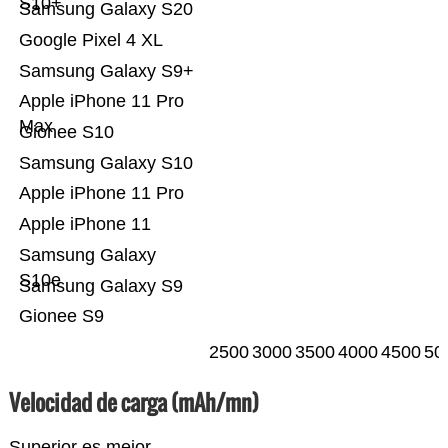
S10+
Samsung Galaxy S20
Google Pixel 4 XL
Samsung Galaxy S9+
Apple iPhone 11 Pro
Max
Gionee S10
Samsung Galaxy S10
Apple iPhone 11 Pro
Apple iPhone 11
Samsung Galaxy
S10e
Samsung Galaxy S9
Gionee S9
2500
3000
3500
4000
4500
50
Velocidad de carga (mAh/mn)
Superior es mejor