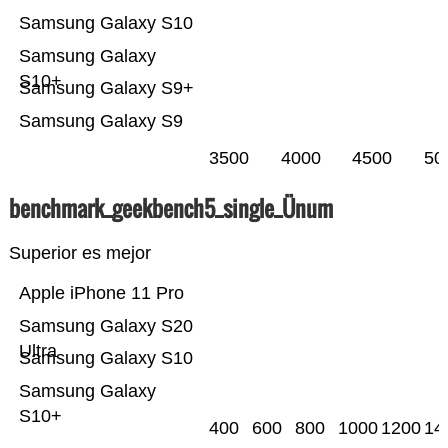
Samsung Galaxy S10
Samsung Galaxy
S10+
Samsung Galaxy S9+
Samsung Galaxy S9
3500
4000
4500
50
benchmark_geekbench5_single_Ünum
Superior es mejor
Apple iPhone 11 Pro
Samsung Galaxy S20
Ultra
Samsung Galaxy S10
Samsung Galaxy
S10+
400
600
800
1000
1200
14