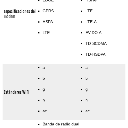
EDGE
HSPA+
especificaciones del
GPRS
LTE
módem
HSPA+
LTE-A
LTE
EV-DO A
TD-SCDMA
TD-HSDPA
a
a
b
b
g
g
Estándares WiFi
n
n
ac
ac
Banda de radio dual