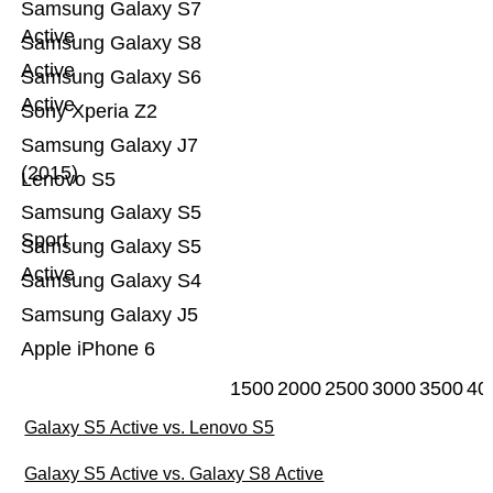
Samsung Galaxy S7
Active
Samsung Galaxy S8
Active
Samsung Galaxy S6
Active
Sony Xperia Z2
Samsung Galaxy J7
(2015)
Lenovo S5
Samsung Galaxy S5
Sport
Samsung Galaxy S5
Active
Samsung Galaxy S4
Samsung Galaxy J5
Apple iPhone 6
1500
2000
2500
3000
3500
40
Galaxy S5 Active vs. Lenovo S5
Galaxy S5 Active vs. Galaxy S8 Active