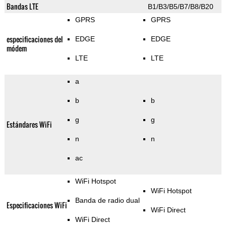
Bandas LTE
B1/B3/B5/B7/B8/B20
GPRS
GPRS
especificaciones del
EDGE
EDGE
módem
LTE
LTE
a
b
b
g
g
Estándares WiFi
n
n
ac
WiFi Hotspot
WiFi Hotspot
Banda de radio dual
Especificaciones WiFi
WiFi Direct
WiFi Direct