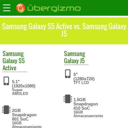
Samsung Galaxy S5 Active vs. Samsung Galaxy
J5
Samsung
Samsung
Galaxy S5
Galaxy J5
Active
5"
(1280x720)
5.1"
TFT LCD
(1920x1080)
Super
AMOLED
1.5GB
Snapdragon
410 SoC
2GB
16GB
Snapdragon
Almacenamiento
801 SoC
16GB
Almacenamiento