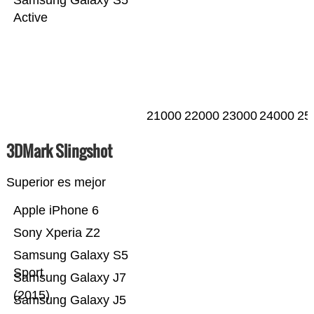
Samsung Galaxy S5
Active
21000
22000
23000
24000
25
3DMark Slingshot
Superior es mejor
Apple iPhone 6
Sony Xperia Z2
Samsung Galaxy S5
Sport
Samsung Galaxy J7
(2015)
Samsung Galaxy J5