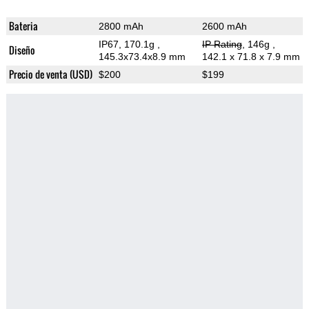
Bateria
2800 mAh
2600 mAh
IP67, 170.1g
,
IP Rating
, 146g
,
Diseño
145.3x73.4x8.9 mm
142.1 x 71.8 x 7.9 mm
Precio de venta (USD)
$200
$199