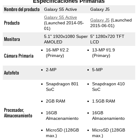
Especificaciones Primarias
Nombre del producto
Galaxy S5 Active
Galaxy J5
Galaxy S5 Active
Galaxy J5
(Launched
Producto
(Launched 2014-05-
2015-06-01)
01)
5.1" 1920x1080 Super
5" 1280x720 TFT
Monitora
AMOLED
LCD
16-MP f/2.2
13-MP f/1.9
Cámara Primaria
(Primary)
(Primary)
2-MP
5-MP
Autofoto
Snapdragon 801
Snapdragon 410
SoC
SoC
2GB RAM
1.5GB RAM
Procesador,
16GB
16GB
Almacenamiento
Almacenamiento
Almacenamiento
MicroSD (128GB
MicroSD (128GB
max.)
max.)