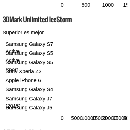
0
500
1000
15
3DMark Unlimited IceStorm
Superior es mejor
Samsung Galaxy S7
Active
Samsung Galaxy S5
Active
Samsung Galaxy S5
Sport
Sony Xperia Z2
Apple iPhone 6
Samsung Galaxy S4
Samsung Galaxy J7
(2015)
Samsung Galaxy J5
0
5000
10000
15000
20000
25000
30