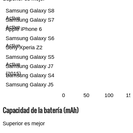
Samsung Galaxy S8
Active
Samsung Galaxy S7
Active
Apple iPhone 6
Samsung Galaxy S6
Active
Sony Xperia Z2
Samsung Galaxy S5
Active
Samsung Galaxy J7
(2015)
Samsung Galaxy S4
Samsung Galaxy J5
0
50
100
15
Capacidad de la batería (mAh)
Superior es mejor