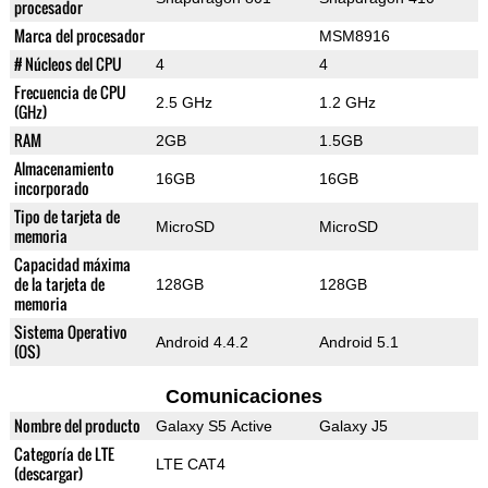
procesador
Marca del procesador
MSM8916
# Núcleos del CPU
4
4
Frecuencia de CPU
2.5 GHz
1.2 GHz
(GHz)
RAM
2GB
1.5GB
Almacenamiento
16GB
16GB
incorporado
Tipo de tarjeta de
MicroSD
MicroSD
memoria
Capacidad máxima
de la tarjeta de
128GB
128GB
memoria
Sistema Operativo
Android 4.4.2
Android 5.1
(OS)
Comunicaciones
Nombre del producto
Galaxy S5 Active
Galaxy J5
Categoría de LTE
LTE CAT4
(descargar)