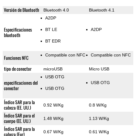
Versión de Bluetooth
Bluetooth 4.0
Bluetooth 4.1
A2DP
Especificaciones
BT LE
A2DP
bluetooth
BT EDR
Compatible con NFC
Compatible con NFC
Funciones NFC
tipo de conector
microUSB
Micro USB
USB OTG
especificaciones del
USB OTG
conector
USB OTG
Índice SAR para la
0.92 W/Kg
0.8 W/Kg
cabeza (EE. UU.)
Índice SAR para el
1.48 W/Kg
1.13 W/Kg
cuerpo (EE. UU.)
Índice SAR para la
0.67 W/Kg
0.61 W/Kg
cabeza (Eur)