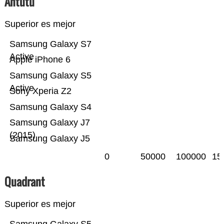
Antutu
Superior es mejor
Samsung Galaxy S7
Active
Apple iPhone 6
Samsung Galaxy S5
Active
Sony Xperia Z2
Samsung Galaxy S4
Samsung Galaxy J7
(2015)
Samsung Galaxy J5
0
50000
100000
15
Quadrant
Superior es mejor