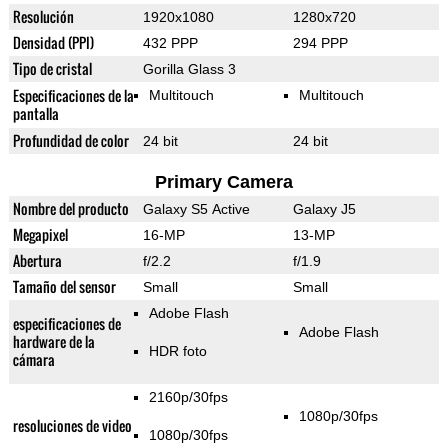
Resolución
1920x1080
1280x720
Densidad (PPI)
432 PPP
294 PPP
Tipo de cristal
Gorilla Glass 3
Especificaciones de la
Multitouch
Multitouch
pantalla
Profundidad de color
24 bit
24 bit
Primary Camera
Nombre del producto
Galaxy S5 Active
Galaxy J5
Megapixel
16-MP
13-MP
Abertura
f/2.2
f/1.9
Tamaño del sensor
Small
Small
Adobe Flash
especificaciones de
Adobe Flash
hardware de la
HDR foto
cámara
2160p/30fps
1080p/30fps
resoluciones de video
1080p/30fps