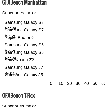
GFXBench Manhattan
Superior es mejor
Samsung Galaxy S8
Active
Samsung Galaxy S7
Active
Apple iPhone 6
Samsung Galaxy S6
Active
Samsung Galaxy S5
Active
Sony Xperia Z2
Samsung Galaxy J7
(2015)
Samsung Galaxy J5
0
10
20
30
40
50
60
GFXBench T-Rex
Superior es mejor