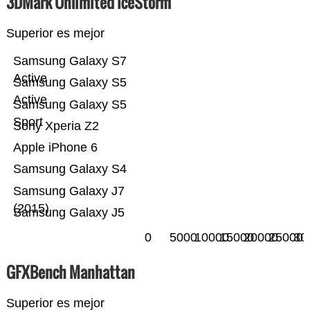
3DMark Unlimited IceStorm
Superior es mejor
Samsung Galaxy S7
Active
Samsung Galaxy S5
Active
Samsung Galaxy S5
Sport
Sony Xperia Z2
Apple iPhone 6
Samsung Galaxy S4
Samsung Galaxy J7
(2015)
Samsung Galaxy J5
0
5000
10000
15000
20000
25000
30
GFXBench Manhattan
Superior es mejor