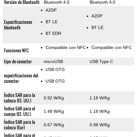
Versión de Bluetooth
Bluetooth 4.0
Bluetooth 4.0
A2DP
A2DP
Especificaciones
BT LE
bluetooth
BT LE
BT EDR
Compatible con NFC
Compatible con NFC
Funciones NFC
tipo de conector
microUSB
USB Type C
USB OTG
especificaciones del
conector
USB OTG
Índice SAR para la
0.92 W/Kg
1.18 W/Kg
cabeza (EE. UU.)
Índice SAR para el
1.48 W/Kg
1.18 W/Kg
cuerpo (EE. UU.)
Índice SAR para la
0.67 W/Kg
0.98 W/Kg
cabeza (Eur)
Índice SAR para el