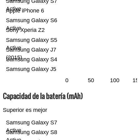
Samsung Galaxy S7
Active
Apple iPhone 6
Samsung Galaxy S6
Active
Sony Xperia Z2
Samsung Galaxy S5
Active
Samsung Galaxy J7
(2015)
Samsung Galaxy S4
Samsung Galaxy J5
0
50
100
15
Capacidad de la batería (mAh)
Superior es mejor
Samsung Galaxy S7
Active
Samsung Galaxy S8