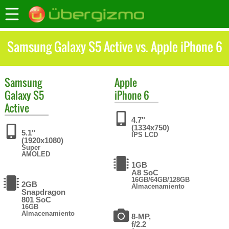
Samsung Galaxy S5 Active vs. Apple iPhone 6
Samsung
Apple
Galaxy S5
iPhone 6
Active
4.7"
(1334x750)
5.1"
IPS LCD
(1920x1080)
Super
AMOLED
1GB
A8 SoC
16GB/64GB/128GB
2GB
Almacenamiento
Snapdragon
801 SoC
16GB
Almacenamiento
8-MP,
f/2.2