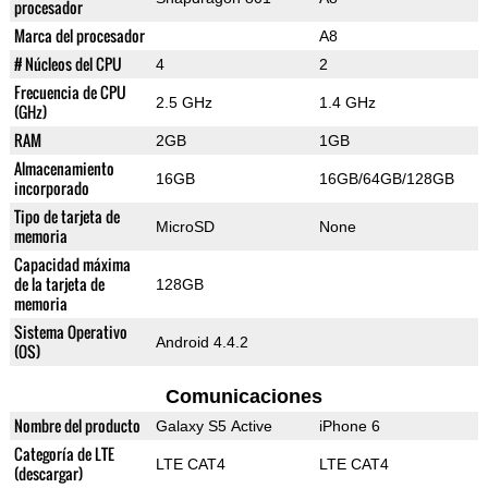
procesador
Marca del procesador
A8
# Núcleos del CPU
4
2
Frecuencia de CPU
2.5 GHz
1.4 GHz
(GHz)
RAM
2GB
1GB
Almacenamiento
16GB
16GB/64GB/128GB
incorporado
Tipo de tarjeta de
MicroSD
None
memoria
Capacidad máxima
de la tarjeta de
128GB
memoria
Sistema Operativo
Android 4.4.2
(OS)
Comunicaciones
Nombre del producto
Galaxy S5 Active
iPhone 6
Categoría de LTE
LTE CAT4
LTE CAT4
(descargar)