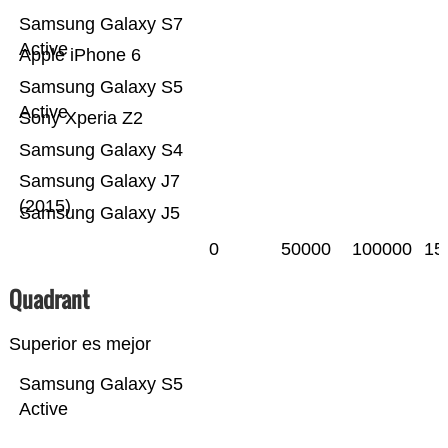
Samsung Galaxy S7
Active
Apple iPhone 6
Samsung Galaxy S5
Active
Sony Xperia Z2
Samsung Galaxy S4
Samsung Galaxy J7
(2015)
Samsung Galaxy J5
0
50000
100000
15
Quadrant
Superior es mejor
Samsung Galaxy S5
Active