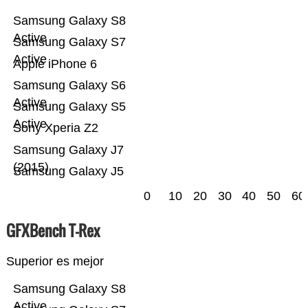
Samsung Galaxy S8
Active
Samsung Galaxy S7
Active
Apple iPhone 6
Samsung Galaxy S6
Active
Samsung Galaxy S5
Active
Sony Xperia Z2
Samsung Galaxy J7
(2015)
Samsung Galaxy J5
0
10
20
30
40
50
60
GFXBench T-Rex
Superior es mejor
Samsung Galaxy S8
Active