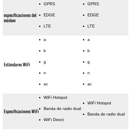
GPRS
GPRS
especificaciones del
EDGE
EDGE
módem
LTE
LTE
a
a
b
b
g
g
Estándares WiFi
n
n
ac
ac
WiFi Hotspot
WiFi Hotspot
Banda de radio dual
Especificaciones WiFi
Banda de radio dual
WiFi Direct