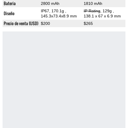
Bateria
2800 mAh
1810 mAh
IP67, 170.1g
,
IP Rating
, 129g
,
Diseño
145.3x73.4x8.9 mm
138.1 x 67 x 6.9 mm
Precio de venta (USD)
$200
$265