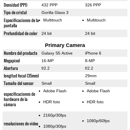
Densidad (PPI)
432 PPP
326 PPP
Tipo de cristal
Gorilla Glass 3
Especificaciones de la
Multitouch
Multitouch
pantalla
Profundidad de color
24 bit
24 bit
Primary Camera
Nombre del producto
Galaxy S5 Active
iPhone 6
Megapixel
16-MP
8-MP
Abertura
f/2.2
f/2.2
longitud focal (35mm)
29mm
Tamaño del sensor
Small
Small
Adobe Flash
Adobe Flash
especificaciones de
hardware de la
HDR foto
HDR foto
cámara
2160p/30fps
1080p/60fps
resoluciones de video
1080p/30fps