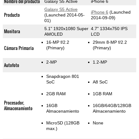
Nombre del producto
Galaxy S5 Active
iPhone 6
Galaxy S5 Active
iPhone 6
(Launched
Producto
(Launched 2014-05-
2014-09-09)
01)
5.1" 1920x1080 Super
4.7" 1334x750 IPS
Monitora
AMOLED
LCD
16-MP f/2.2
29mm 8-MP f/2.2
Cámara Primaria
(Primary)
(Primary)
2-MP
1.2-MP
Autofoto
Snapdragon 801
SoC
A8 SoC
2GB RAM
1GB RAM
Procesador,
16GB
16GB/64GB/128GB
Almacenamiento
Almacenamiento
Almacenamiento
MicroSD (128GB
None
max.)