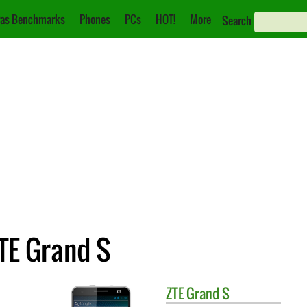
as Benchmarks
Phones
PCs
HOT!
More
Search
ZTE Grand S
ZTE
Grand S