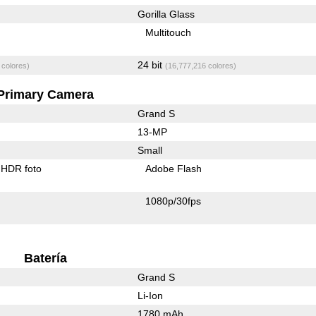
Gorilla Glass
Multitouch
24 bit
 colores)
(16,777,216 colores)
Primary Camera
Grand S
13-MP
Small
HDR foto
Adobe Flash
1080p/30fps
Batería
Grand S
Li-Ion
1780 mAh