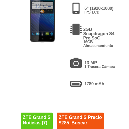
5" (1920x1080)
IPS LCD
2GB
Snapdragon S4
Pro SoC
16GB
Almacenamiento
13-MP
1 Trasera Cámara
1780 mAh
ZTE Grand S
ZTE Grand S Precio
Noticias (7)
$285. Buscar