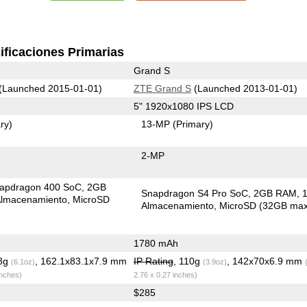
ificaciones Primarias
Grand S
(Launched 2015-01-01)
ZTE Grand S
(Launched 2013-01-01)
5" 1920x1080 IPS LCD
ry)
13-MP
(Primary)
2-MP
apdragon 400 SoC
2GB
Snapdragon S4 Pro SoC
2GB RAM
lmacenamiento
MicroSD
Almacenamiento
MicroSD (32GB max
1780 mAh
.8g
, 162.1x83.1x7.9 mm
IP Rating
, 110g
, 142x70x6.9 mm
(6.1oz)
(3.9oz)
inches)
2.76 x 0.27 inches)
$285