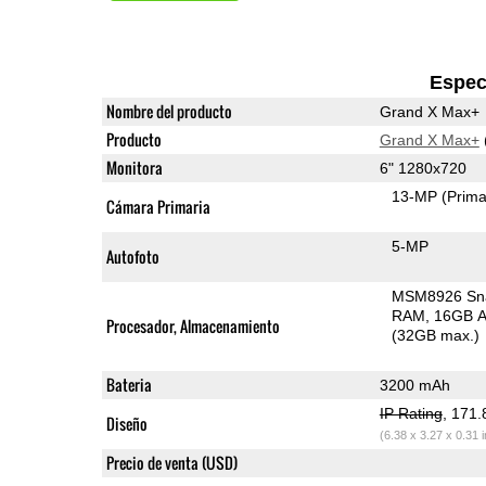
Espec
Nombre del producto
Grand X Max+
Producto
Grand X Max+
Monitora
6" 1280x720
13-MP
(Prima
Cámara Primaria
5-MP
Autofoto
MSM8926 Sn
RAM
16GB A
Procesador, Almacenamiento
(32GB max.)
Bateria
3200 mAh
IP Rating
, 171
Diseño
(6.38 x 3.27 x 0.31 
Precio de venta (USD)