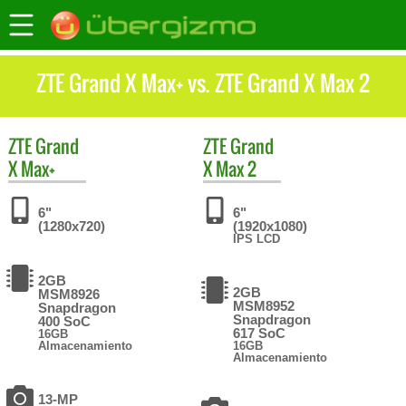
ZTE Grand X Max+ vs. ZTE Grand X Max 2
ZTE
Grand
ZTE
Grand
X Max+
X Max 2
6"
6"
(1280x720)
(1920x1080)
IPS LCD
2GB
2GB
MSM8926
MSM8952
Snapdragon
Snapdragon
400 SoC
617 SoC
16GB
Almacenamiento
16GB
Almacenamiento
13-MP