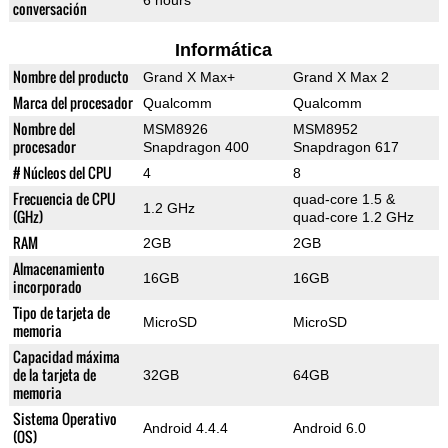
6 hours
conversación
Informática
Nombre del producto
Grand X Max+
Grand X Max 2
Marca del procesador
Qualcomm
Qualcomm
Nombre del
MSM8926
MSM8952
procesador
Snapdragon 400
Snapdragon 617
# Núcleos del CPU
4
8
Frecuencia de CPU
quad-core 1.5 &
1.2 GHz
(GHz)
quad-core 1.2 GHz
RAM
2GB
2GB
Almacenamiento
16GB
16GB
incorporado
Tipo de tarjeta de
MicroSD
MicroSD
memoria
Capacidad máxima
de la tarjeta de
32GB
64GB
memoria
Sistema Operativo
Android 4.4.4
Android 6.0
(OS)