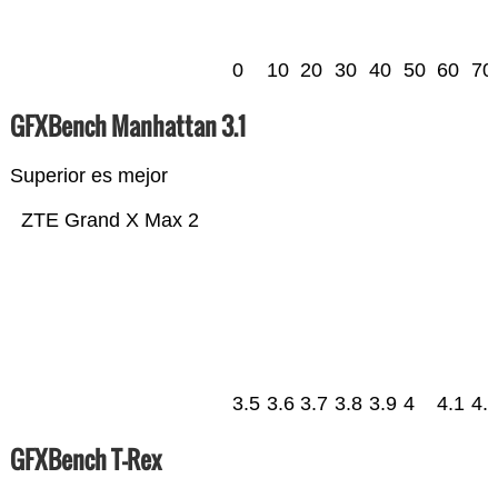
0
10
20
30
40
50
60
70
GFXBench Manhattan 3.1
Superior es mejor
ZTE Grand X Max 2
3.5
3.6
3.7
3.8
3.9
4
4.1
4.
GFXBench T-Rex