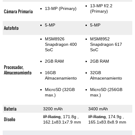
13-MP f/2.2
13-MP
(Primary)
Cámara Primaria
(Primary)
5-MP
5-MP
Autofoto
MSM8926
MSM8952
Snapdragon 400
Snapdragon 617
SoC
SoC
2GB RAM
2GB RAM
Procesador,
Almacenamiento
16GB
32GB
Almacenamiento
Almacenamiento
MicroSD (32GB
MicroSD (256GB
max.)
max.)
Bateria
3200 mAh
3400 mAh
IP Rating
, 171.8g
,
IP Rating
, 174.9g
,
Diseño
162.1x83.1x7.9 mm
165.1x83.8x8.9 mm