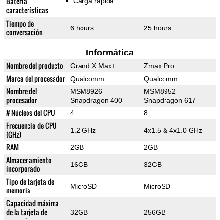
Batería
Carga rápida
características
Tiempo de
6 hours
25 hours
conversación
Informática
Nombre del producto
Grand X Max+
Zmax Pro
Marca del procesador
Qualcomm
Qualcomm
Nombre del
MSM8926
MSM8952
procesador
Snapdragon 400
Snapdragon 617
# Núcleos del CPU
4
8
Frecuencia de CPU
1.2 GHz
4x1.5 & 4x1.0 GHz
(GHz)
RAM
2GB
2GB
Almacenamiento
16GB
32GB
incorporado
Tipo de tarjeta de
MicroSD
MicroSD
memoria
Capacidad máxima
de la tarjeta de
32GB
256GB