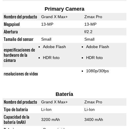
Primary Camera
Nombre del producto
Grand X Max+
Zmax Pro
Megapixel
13-MP
13-MP
Abertura
f/2.2
Tamaño del sensor
Small
Small
Adobe Flash
Adobe Flash
especificaciones de
hardware de la
HDR foto
HDR foto
cámara
1080p/30fps
resoluciones de video
Batería
Nombre del producto
Grand X Max+
Zmax Pro
Tipo de batería
Li-Ion
Li-Ion
Capacidad de la
3200 mAh
3400 mAh
batería (mAh)