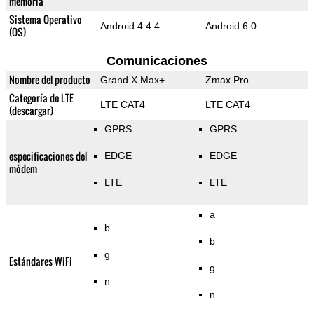
memoria
Sistema Operativo
Android 4.4.4
Android 6.0
(OS)
Comunicaciones
Nombre del producto
Grand X Max+
Zmax Pro
Categoría de LTE
LTE CAT4
LTE CAT4
(descargar)
GPRS
GPRS
especificaciones del
EDGE
EDGE
módem
LTE
LTE
a
b
b
g
Estándares WiFi
g
n
n