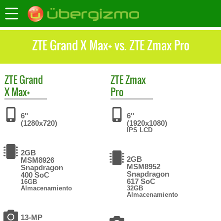
ZTE Grand X Max+ vs. ZTE Zmax Pro
ZTE
Grand
ZTE
Zmax
X Max+
Pro
6"
6"
(1280x720)
(1920x1080)
IPS LCD
2GB
2GB
MSM8926
MSM8952
Snapdragon
Snapdragon
400 SoC
617 SoC
16GB
Almacenamiento
32GB
Almacenamiento
13-MP