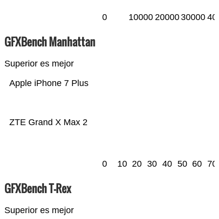
0
10000
20000
30000
40
GFXBench Manhattan
Superior es mejor
Apple iPhone 7 Plus
ZTE Grand X Max 2
0
10
20
30
40
50
60
70
GFXBench T-Rex
Superior es mejor