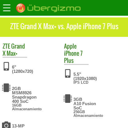
ZTE Grand X Max+ vs. Apple iPhone 7 Plus
ZTE
Grand
Apple
X Max+
iPhone 7
Plus
6"
(1280x720)
5.5"
(1920x1080)
IPS LCD
2GB
MSM8926
Snapdragon
3GB
400 SoC
A10 Fusion
16GB
SoC
Almacenamiento
256GB
Almacenamiento
13-MP