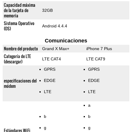
Capacidad máxima
de la tarjeta de
32GB
memoria
Sistema Operativo
Android 4.4.4
(OS)
Comunicaciones
Nombre del producto
Grand X Max+
iPhone 7 Plus
Categoría de LTE
LTE CAT4
LTE CAT9
(descargar)
GPRS
GPRS
especificaciones del
EDGE
EDGE
módem
LTE
LTE
a
b
b
g
g
Estándares WiFi