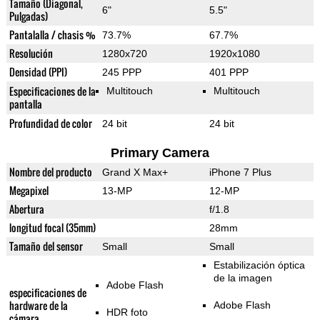
Tamaño (Diagonal,
6"
5.5"
Pulgadas)
Pantalalla / chasis %
73.7%
67.7%
Resolución
1280x720
1920x1080
Densidad (PPI)
245 PPP
401 PPP
Especificaciones de la
Multitouch
Multitouch
pantalla
Profundidad de color
24 bit
24 bit
Primary Camera
Nombre del producto
Grand X Max+
iPhone 7 Plus
Megapixel
13-MP
12-MP
Abertura
f/1.8
longitud focal (35mm)
28mm
Tamaño del sensor
Small
Small
Estabilización óptica
de la imagen
Adobe Flash
especificaciones de
hardware de la
Adobe Flash
HDR foto
cámara