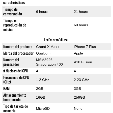
características
Tiempo de
6 hours
21 hours
conversación
Tiempo en
reproducción de
60 hours
música
Informática
Nombre del producto
Grand X Max+
iPhone 7 Plus
Marca del procesador
Qualcomm
Apple
Nombre del
MSM8926
A10 Fusion
procesador
Snapdragon 400
# Núcleos del CPU
4
4
Frecuencia de CPU
1.2 GHz
2.23 GHz
(GHz)
RAM
2GB
3GB
Almacenamiento
16GB
256GB
incorporado
Tipo de tarjeta de
MicroSD
None
memoria