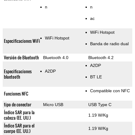
n
n
ac
WiFi Hotspot
WiFi Hotspot
Especificaciones WiFi
Banda de radio dual
Versión de Bluetooth
Bluetooth 4.0
Bluetooth 4.2
A2DP
Especificaciones
A2DP
bluetooth
BT LE
Compatible con NFC
Funciones NFC
tipo de conector
Micro USB
USB Type C
Índice SAR para la
1.19 W/Kg
cabeza (EE. UU.)
Índice SAR para el
1.19 W/Kg
cuerpo (EE. UU.)