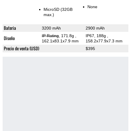
None
MicroSD (32GB
max.)
Bateria
3200 mAh
2900 mAh
IP Rating
, 171.8g
,
IP67, 188g
,
Diseño
162.1x83.1x7.9 mm
158.2x77.9x7.3 mm
Precio de venta (USD)
$395