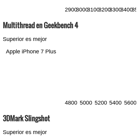
2900
3000
3100
3200
3300
3400
35
Multithread en Geekbench 4
Superior es mejor
Apple iPhone 7 Plus
4800
5000
5200
5400
5600
3DMark Slingshot
Superior es mejor