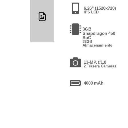
6.26" (1520x720)
IPS LCD
3GB
Snapdragon 450
SoC
32GB
Almacenamiento
13-MP, f/1.8
2 Trasera Cameras
4000 mAh