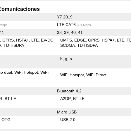
Comunicaciones
Y7 2019
LTE CAT6
 Mbps
301 Mbps
 41
38, 39, 40, 41
E
GPRS
HSPA+
LTE
EV-DO
UMTS
EDGE
GPRS
HSPA+
LTE
T
A
TD-HSDPA
SCDMA
TD-HSDPA
b
g
n
io dual
WiFi Hotspot
WiFi
WiFi Hotspot
WiFi Direct
Bluetooth 4.2
R
BT LE
A2DP
BT LE
Micro USB
B OTG
USB 2.0