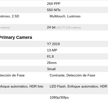
269 PPP
550 NITs
stroso
2.5D
Multitouch
Lustroso
24 bit
 colores)
(16,777,216 colores)
Primary Camera
Y7 2019
13-MP
f/1.8
26mm
Small
tección de Fase
Contraste
Detección de Fase
nfoque automático
HDR foto
LED Flash
Enfoque automático
HDR 
1080p/30fps