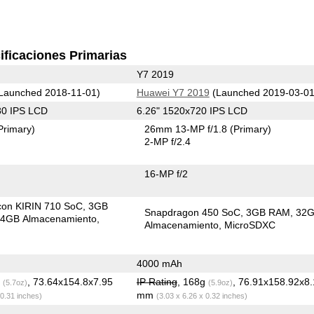
ificaciones Primarias
Y7 2019
Launched 2018-11-01)
Huawei Y7 2019
(Launched 2019-03-01
80 IPS LCD
6.26" 1520x720 IPS LCD
Primary)
26mm 13-MP f/1.8
(Primary)
2-MP f/2.4
16-MP f/2
icon KIRIN 710 SoC
3GB
Snapdragon 450 SoC
3GB RAM
32
4GB Almacenamiento
Almacenamiento
MicroSDXC
4000 mAh
g
, 73.64x154.8x7.95
IP Rating
, 168g
, 76.91x158.92x8.
(5.7oz)
(5.9oz)
mm
 0.31 inches)
(3.03 x 6.26 x 0.32 inches)