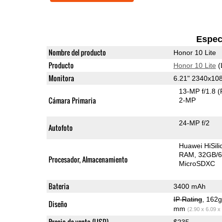
Espec
Nombre del producto
Honor 10 Lite
Producto
Honor 10 Lite
(
Monitora
6.21" 2340x10
13-MP f/1.8
(
Cámara Primaria
2-MP
24-MP f/2
Autofoto
Huawei HiSil
RAM
32GB/6
Procesador, Almacenamiento
MicroSDXC
Bateria
3400 mAh
IP Rating
, 162
Diseño
mm
(2.90 x 6.09 x
Precio de venta (USD)
$235