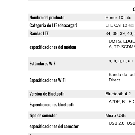
Nombre del producto
Honor 10 Lite
Categoría de LTE (descargar)
LTE CAT12
603
Bandas LTE
34, 38, 39, 40,
UMTS
EDG
especificaciones del módem
A
TD-SCDM
a
b
g
n
ac
Estándares WiFi
Banda de rad
Especificaciones WiFi
Direct
Versión de Bluetooth
Bluetooth 4.2
A2DP
BT ED
Especificaciones bluetooth
tipo de conector
Micro USB
USB 2.0
US
especificaciones del conector