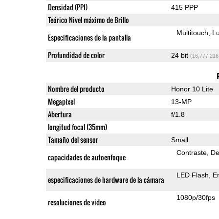
Densidad (PPI)
415 PPP
Teórico Nivel máximo de Brillo
Multitouch
Lu
Especificaciones de la pantalla
Profundidad de color
24 bit
(16,777,216
Nombre del producto
Honor 10 Lite
Megapixel
13-MP
Abertura
f/1.8
longitud focal (35mm)
Tamaño del sensor
Small
Contraste
De
capacidades de autoenfoque
LED Flash
E
especificaciones de hardware de la cámara
1080p/30fps
resoluciones de video