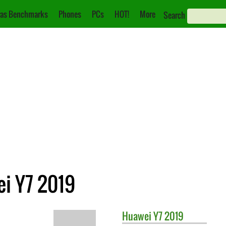
as Benchmarks
Phones
PCs
HOT!
More
Search
ei Y7 2019
Huawei
Y7 2019