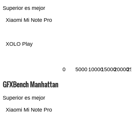
Superior es mejor
Xiaomi Mi Note Pro
XOLO Play
0
5000
10000
15000
20000
25
GFXBench Manhattan
Superior es mejor
Xiaomi Mi Note Pro