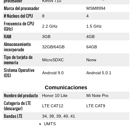
procesador
KIRIN 710
Marca del procesador
MSM8994
# Núcleos del CPU
8
4
Frecuencia de CPU
2.2 GHz
1.5 GHz
(GHz)
RAM
3GB
4GB
Almacenamiento
32GB/64GB
64GB
incorporado
Tipo de tarjeta de
MicroSDXC
None
memoria
Sistema Operativo
Android 9.0
Android 5.0.1
(OS)
Comunicaciones
Nombre del producto
Honor 10 Lite
Mi Note Pro
Categoría de LTE
LTE CAT12
LTE CAT9
(descargar)
Bandas LTE
34, 38, 39, 40, 41
UMTS