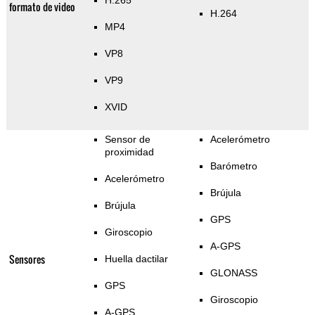
H.265
formato de video
H.264
MP4
VP8
VP9
XVID
Sensor de
Acelerómetro
proximidad
Barómetro
Acelerómetro
Brújula
Brújula
GPS
Giroscopio
A-GPS
Sensores
Huella dactilar
GLONASS
GPS
Giroscopio
A-GPS