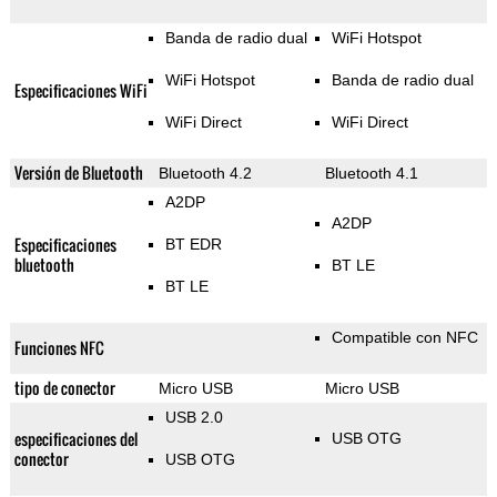
Banda de radio dual
WiFi Hotspot
WiFi Hotspot
Banda de radio dual
Especificaciones WiFi
WiFi Direct
WiFi Direct
Versión de Bluetooth
Bluetooth 4.2
Bluetooth 4.1
A2DP
A2DP
Especificaciones
BT EDR
bluetooth
BT LE
BT LE
Compatible con NFC
Funciones NFC
tipo de conector
Micro USB
Micro USB
USB 2.0
especificaciones del
USB OTG
conector
USB OTG