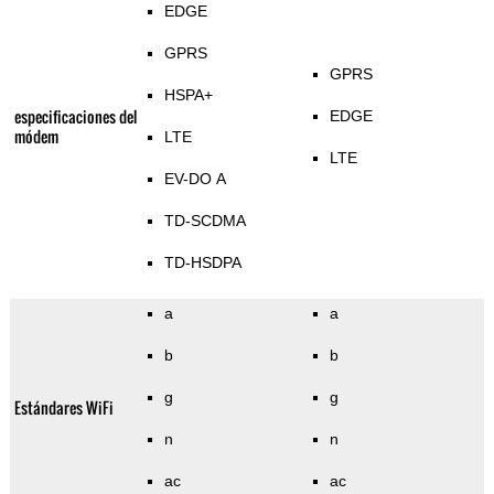
EDGE
GPRS
GPRS
HSPA+
especificaciones del
EDGE
módem
LTE
LTE
EV-DO A
TD-SCDMA
TD-HSDPA
a
a
b
b
g
g
Estándares WiFi
n
n
ac
ac