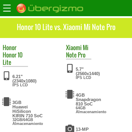
Honor 10 Lite vs. Xiaomi Mi Note Pro
Honor
Xiaomi
Mi
Honor 10
Note Pro
Lite
5.7"
(2560x1440)
6.21"
IPS LCD
(2340x1080)
IPS LCD
4GB
Snapdragon
3GB
810 SoC
Huawei
64GB
HiSilicon
Almacenamiento
KIRIN 710 SoC
32GB/64GB
Almacenamiento
13-MP