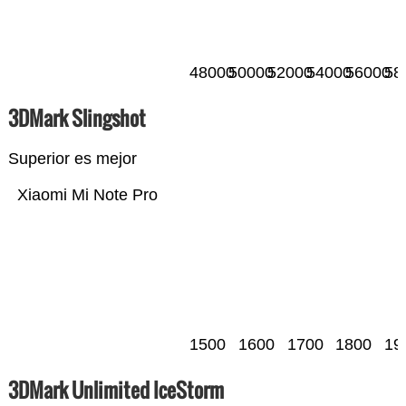
48000
50000
52000
54000
56000
58
3DMark Slingshot
Superior es mejor
Xiaomi Mi Note Pro
1500
1600
1700
1800
19
3DMark Unlimited IceStorm