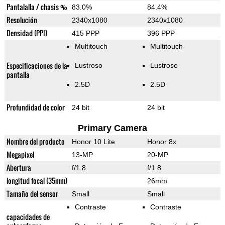
Pantalalla / chasis %
83.0%
84.4%
Resolución
2340x1080
2340x1080
Densidad (PPI)
415 PPP
396 PPP
Multitouch
Multitouch
Especificaciones de la
Lustroso
Lustroso
pantalla
2.5D
2.5D
Profundidad de color
24 bit
24 bit
Primary Camera
Nombre del producto
Honor 10 Lite
Honor 8x
Megapixel
13-MP
20-MP
Abertura
f/1.8
f/1.8
longitud focal (35mm)
26mm
Tamaño del sensor
Small
Small
Contraste
Contraste
capacidades de