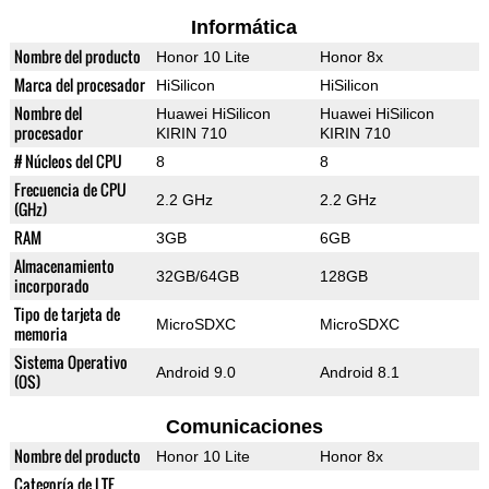
Informática
Nombre del producto
Honor 10 Lite
Honor 8x
Marca del procesador
HiSilicon
HiSilicon
Nombre del
Huawei HiSilicon
Huawei HiSilicon
procesador
KIRIN 710
KIRIN 710
# Núcleos del CPU
8
8
Frecuencia de CPU
2.2 GHz
2.2 GHz
(GHz)
RAM
3GB
6GB
Almacenamiento
32GB/64GB
128GB
incorporado
Tipo de tarjeta de
MicroSDXC
MicroSDXC
memoria
Sistema Operativo
Android 9.0
Android 8.1
(OS)
Comunicaciones
Nombre del producto
Honor 10 Lite
Honor 8x
Categoría de LTE