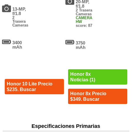
20-MP,
f/1.8
13-MP,
2 Trasera
f/1.8
Cameras
2
CAMERA
Trasera
HW
Cameras
score: 87
3400
3750
mAh
mAh
Honor 8x
Noticias (1)
Honor 10 Lite Precio
$235. Buscar
Honor 8x Precio
$349. Buscar
Especificaciones Primarias