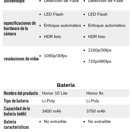
autoenfoque
Detección de Fase
Detección de Fase
LED Flash
LED Flash
especificaciones de
Enfoque automático
Enfoque automático
hardware de la
cámara
HDR foto
HDR foto
2160p/30fps
1080p/30fps
resoluciones de video
720p/480fps
Batería
Nombre del producto
Honor 10 Lite
Honor 8x
Tipo de batería
Li-Poly
Li-Poly
Capacidad de la
3400 mAh
3750 mAh
batería (mAh)
Batería
No extraíble
No extraíble
características