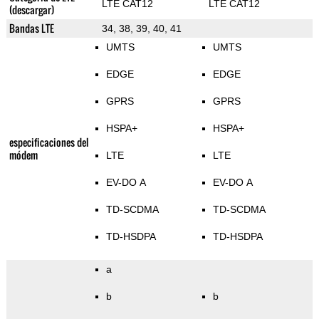
LTE CAT12
LTE CAT12
(descargar)
Bandas LTE
34, 38, 39, 40, 41
UMTS
UMTS
EDGE
EDGE
GPRS
GPRS
HSPA+
HSPA+
especificaciones del
módem
LTE
LTE
EV-DO A
EV-DO A
TD-SCDMA
TD-SCDMA
TD-HSDPA
TD-HSDPA
a
b
b