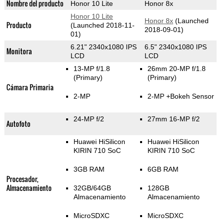
Nombre del producto
Honor 10 Lite
Honor 8x
Honor 10 Lite
Honor 8x
(Launched
Producto
(Launched 2018-11-
2018-09-01)
01)
6.21" 2340x1080 IPS
6.5" 2340x1080 IPS
Monitora
LCD
LCD
13-MP f/1.8
26mm 20-MP f/1.8
(Primary)
(Primary)
Cámara Primaria
2-MP
2-MP
+Bokeh Sensor
24-MP f/2
27mm 16-MP f/2
Autofoto
Huawei HiSilicon
Huawei HiSilicon
KIRIN 710 SoC
KIRIN 710 SoC
3GB RAM
6GB RAM
Procesador,
Almacenamiento
32GB/64GB
128GB
Almacenamiento
Almacenamiento
MicroSDXC
MicroSDXC