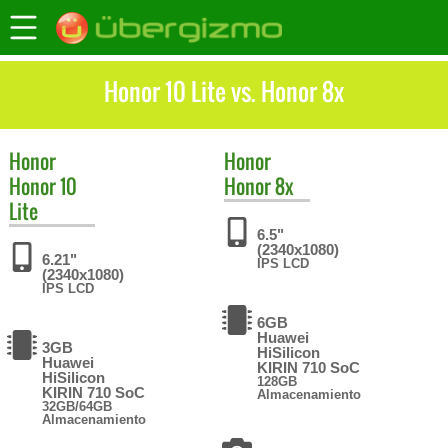
Honor 10 Lite vs. Honor 8x
Honor
Honor
Honor 10
Honor 8x
Lite
6.5"
(2340x1080)
6.21"
IPS LCD
(2340x1080)
IPS LCD
6GB
Huawei
3GB
HiSilicon
Huawei
KIRIN 710 SoC
HiSilicon
128GB
KIRIN 710 SoC
Almacenamiento
32GB/64GB
Almacenamiento