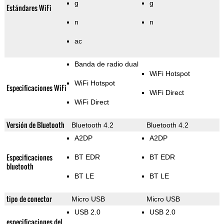
g
g
Estándares WiFi
n
n
ac
Banda de radio dual
WiFi Hotspot
WiFi Hotspot
Especificaciones WiFi
WiFi Direct
WiFi Direct
Versión de Bluetooth
Bluetooth 4.2
Bluetooth 4.2
A2DP
A2DP
Especificaciones
BT EDR
BT EDR
bluetooth
BT LE
BT LE
tipo de conector
Micro USB
Micro USB
USB 2.0
USB 2.0
especificaciones del