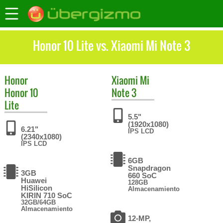
Honor 10 Lite vs. Xiaomi Mi Note 3
Honor
Xiaomi
Mi
Honor 10
Note 3
Lite
5.5"
(1920x1080)
6.21"
IPS LCD
(2340x1080)
IPS LCD
6GB
Snapdragon
3GB
660 SoC
Huawei
128GB
HiSilicon
Almacenamiento
KIRIN 710 SoC
32GB/64GB
Almacenamiento
12-MP,