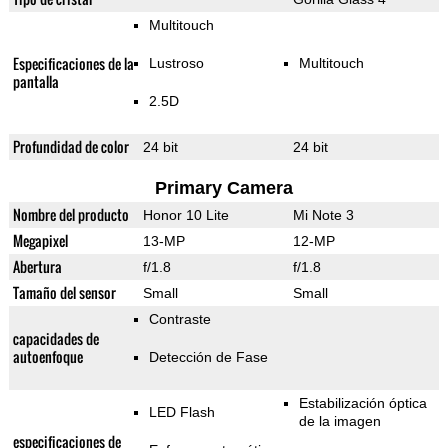
Multitouch
Especificaciones de la
Lustroso
Multitouch
pantalla
2.5D
Profundidad de color
24 bit
24 bit
Primary Camera
Nombre del producto
Honor 10 Lite
Mi Note 3
Megapixel
13-MP
12-MP
Abertura
f/1.8
f/1.8
Tamaño del sensor
Small
Small
Contraste
capacidades de
autoenfoque
Detección de Fase
Estabilización óptica
LED Flash
de la imagen
especificaciones de