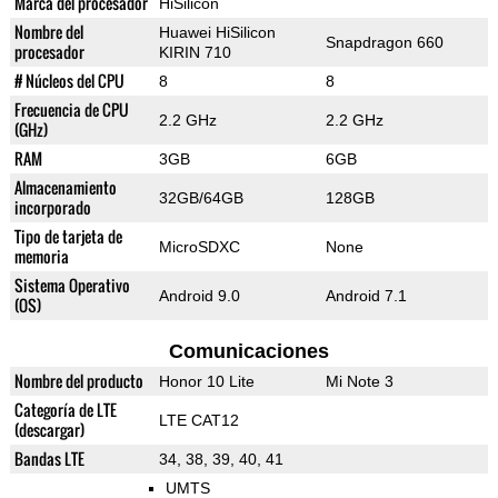
Marca del procesador
HiSilicon
Nombre del
Huawei HiSilicon
Snapdragon 660
procesador
KIRIN 710
# Núcleos del CPU
8
8
Frecuencia de CPU
2.2 GHz
2.2 GHz
(GHz)
RAM
3GB
6GB
Almacenamiento
32GB/64GB
128GB
incorporado
Tipo de tarjeta de
MicroSDXC
None
memoria
Sistema Operativo
Android 9.0
Android 7.1
(OS)
Comunicaciones
Nombre del producto
Honor 10 Lite
Mi Note 3
Categoría de LTE
LTE CAT12
(descargar)
Bandas LTE
34, 38, 39, 40, 41
UMTS