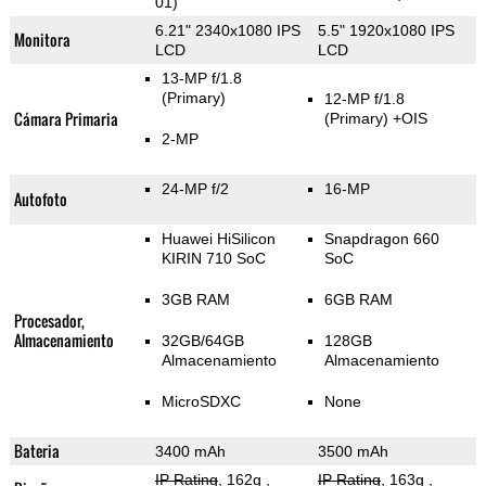
01)
6.21" 2340x1080 IPS
5.5" 1920x1080 IPS
Monitora
LCD
LCD
13-MP f/1.8
(Primary)
12-MP f/1.8
Cámara Primaria
(Primary)
+OIS
2-MP
24-MP f/2
16-MP
Autofoto
Huawei HiSilicon
Snapdragon 660
KIRIN 710 SoC
SoC
3GB RAM
6GB RAM
Procesador,
Almacenamiento
32GB/64GB
128GB
Almacenamiento
Almacenamiento
MicroSDXC
None
Bateria
3400 mAh
3500 mAh
IP Rating
, 162g
,
IP Rating
, 163g
,