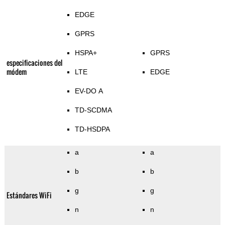
EDGE
GPRS
HSPA+
GPRS
especificaciones del
módem
LTE
EDGE
EV-DO A
TD-SCDMA
TD-HSDPA
a
a
b
b
g
g
Estándares WiFi
n
n