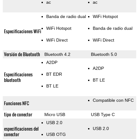
ac
ac
Banda de radio dual
WiFi Hotspot
WiFi Hotspot
Banda de radio dual
Especificaciones WiFi
WiFi Direct
WiFi Direct
Versión de Bluetooth
Bluetooth 4.2
Bluetooth 5.0
A2DP
A2DP
Especificaciones
BT EDR
bluetooth
BT LE
BT LE
Compatible con NFC
Funciones NFC
tipo de conector
Micro USB
USB Type C
USB 2.0
especificaciones del
USB 2.0
conector
USB OTG