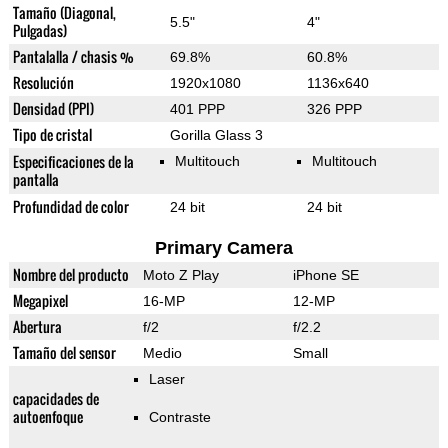
Tamaño (Diagonal,
5.5"
4"
Pulgadas)
Pantalalla / chasis %
69.8%
60.8%
Resolución
1920x1080
1136x640
Densidad (PPI)
401 PPP
326 PPP
Tipo de cristal
Gorilla Glass 3
Especificaciones de la
Multitouch
Multitouch
pantalla
Profundidad de color
24 bit
24 bit
Primary Camera
Nombre del producto
Moto Z Play
iPhone SE
Megapixel
16-MP
12-MP
Abertura
f/2
f/2.2
Tamaño del sensor
Medio
Small
Laser
capacidades de
autoenfoque
Contraste