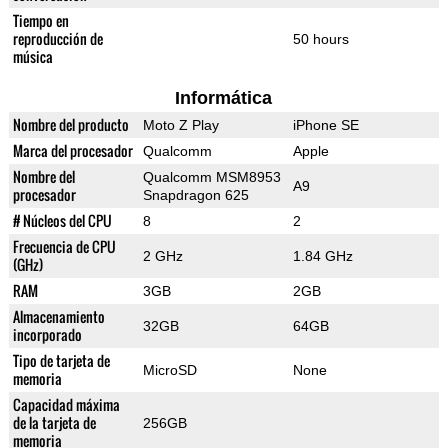
Tiempo en
reproducción de
50 hours
música
Informática
Nombre del producto
Moto Z Play
iPhone SE
Marca del procesador
Qualcomm
Apple
Nombre del
Qualcomm MSM8953
A9
procesador
Snapdragon 625
# Núcleos del CPU
8
2
Frecuencia de CPU
2 GHz
1.84 GHz
(GHz)
RAM
3GB
2GB
Almacenamiento
32GB
64GB
incorporado
Tipo de tarjeta de
MicroSD
None
memoria
Capacidad máxima
de la tarjeta de
256GB
memoria