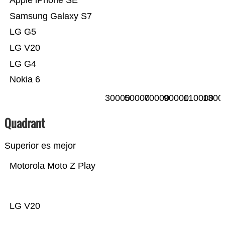
Apple iPhone SE
Samsung Galaxy S7
LG G5
LG V20
LG G4
Nokia 6
30000
50000
70000
90000
110000
1300
Quadrant
Superior es mejor
Motorola Moto Z Play
LG V20