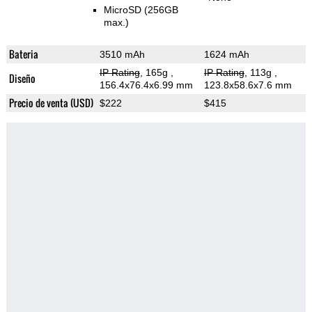
MicroSD (256GB
max.)
Bateria
3510 mAh
1624 mAh
IP Rating
, 165g
,
IP Rating
, 113g
,
Diseño
156.4x76.4x6.99 mm
123.8x58.6x7.6 mm
Precio de venta (USD)
$222
$415