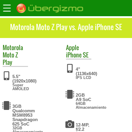
Motorola Moto Z Play vs. Apple iPhone SE
Motorola
Apple
Moto Z
iPhone SE
Play
4"
(1136x640)
5.5"
IPS LCD
(1920x1080)
Super
AMOLED
2GB
A9 SoC
64GB
3GB
Almacenamiento
Qualcomm
MSM8953
Snapdragon
625 SoC
12-MP,
32GB
f/2.2
Almacenamiento