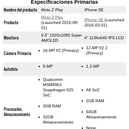
Especificaciones Primarias
Nombre del producto
Moto Z Play
iPhone SE
Moto Z Play
iPhone SE
(Launched
Producto
(Launched 2016-08-
2016-03-01)
01)
5.5" 1920x1080 Super
Monitora
4" 1136x640 IPS LCD
AMOLED
12-MP f/2.2
16-MP f/2
(Primary)
Cámara Primaria
(Primary)
5-MP
1.2-MP
Autofoto
Qualcomm
MSM8953
Snapdragon 625
A9 SoC
SoC
2GB RAM
3GB RAM
Procesador,
64GB
Almacenamiento
32GB
Almacenamiento
Almacenamiento
None