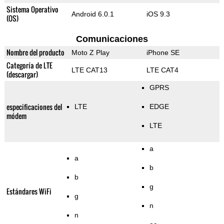
Sistema Operativo
Android 6.0.1
iOS 9.3
(OS)
Comunicaciones
Nombre del producto
Moto Z Play
iPhone SE
Categoría de LTE
LTE CAT13
LTE CAT4
(descargar)
GPRS
especificaciones del
LTE
EDGE
módem
LTE
a
a
b
b
g
Estándares WiFi
g
n
n