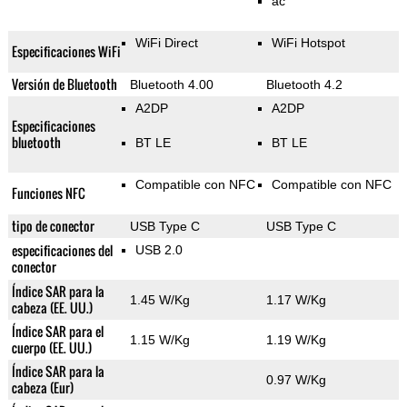
ac
WiFi Direct
WiFi Hotspot
Especificaciones WiFi
Versión de Bluetooth
Bluetooth 4.00
Bluetooth 4.2
A2DP
A2DP
Especificaciones
bluetooth
BT LE
BT LE
Compatible con NFC
Compatible con NFC
Funciones NFC
tipo de conector
USB Type C
USB Type C
especificaciones del
USB 2.0
conector
Índice SAR para la
1.45 W/Kg
1.17 W/Kg
cabeza (EE. UU.)
Índice SAR para el
1.15 W/Kg
1.19 W/Kg
cuerpo (EE. UU.)
Índice SAR para la
0.97 W/Kg
cabeza (Eur)