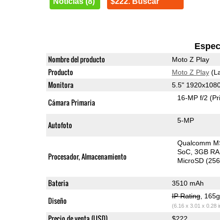
Noticias (8)
$222. Buscar
Espec
Nombre del producto
Moto Z Play
Producto
Moto Z Play
(La
Monitora
5.5" 1920x10
16-MP f/2
(Pr
Cámara Primaria
5-MP
Autofoto
Qualcomm M
SoC
3GB R
Procesador, Almacenamiento
MicroSD (25
Bateria
3510 mAh
IP Rating
, 165
Diseño
(6.16 x 3.01 x 0.28 
Precio de venta (USD)
$222