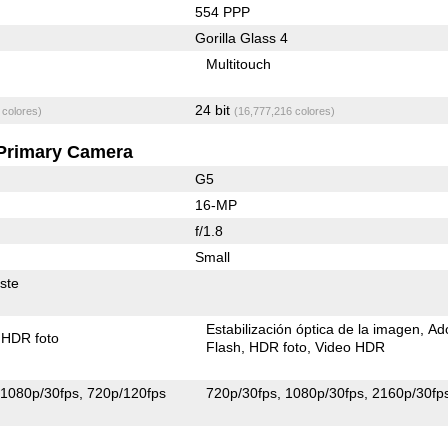
554 PPP
Gorilla Glass 4
Multitouch
24 bit
 colores)
(16,777,216 colores)
Primary Camera
G5
16-MP
f/1.8
Small
ste
Estabilización óptica de la imagen
Ad
HDR foto
Flash
HDR foto
Video HDR
1080p/30fps
720p/120fps
720p/30fps
1080p/30fps
2160p/30fp