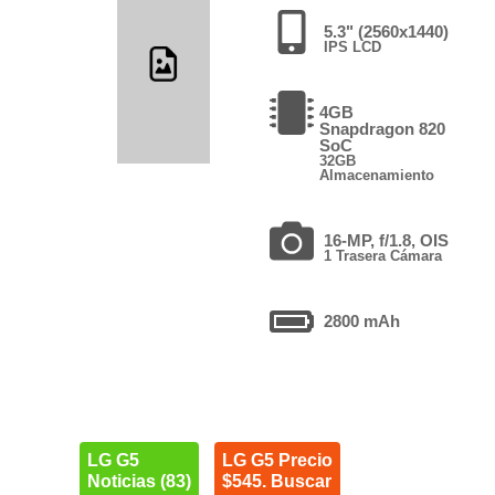
5.3" (2560x1440)
IPS LCD
4GB
Snapdragon 820
SoC
32GB
Almacenamiento
16-MP, f/1.8, OIS
1 Trasera Cámara
2800 mAh
LG G5
LG G5 Precio
Noticias (83)
$545. Buscar