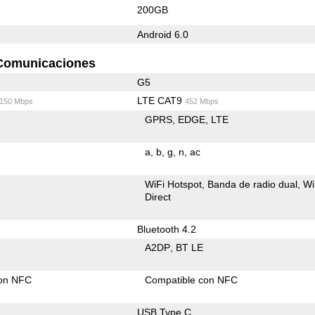
200GB
Android 6.0
Comunicaciones
G5
LTE CAT9
/150 Mbps
452 Mbps
GPRS
EDGE
LTE
a
b
g
n
ac
WiFi Hotspot
Banda de radio dual
Wi
Direct
Bluetooth 4.2
A2DP
BT LE
con NFC
Compatible con NFC
USB Type C