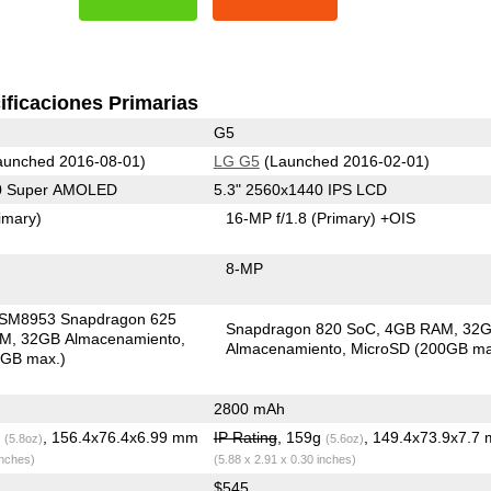
ificaciones Primarias
G5
unched 2016-08-01)
LG G5
(Launched 2016-02-01)
80 Super AMOLED
5.3" 2560x1440 IPS LCD
imary)
16-MP f/1.8
(Primary)
+OIS
8-MP
SM8953 Snapdragon 625
Snapdragon 820 SoC
4GB RAM
32
AM
32GB Almacenamiento
Almacenamiento
MicroSD (200GB ma
6GB max.)
2800 mAh
g
, 156.4x76.4x6.99 mm
IP Rating
, 159g
, 149.4x73.9x7.7
(5.8oz)
(5.6oz)
inches)
(5.88 x 2.91 x 0.30 inches)
$545