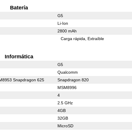
Batería
G5
Li-Ion
2800 mAh
Carga rápida
Extraíble
Informática
G5
Qualcomm
8953 Snapdragon 625
Snapdragon 820
MSM8996
4
2.5 GHz
4GB
32GB
MicroSD