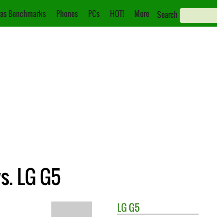
as Benchmarks
Phones
PCs
HOT!
More
Search
s. LG G5
LG
G5