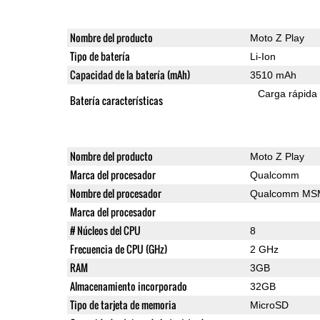
Nombre del producto
Moto Z Play
Tipo de batería
Li-Ion
Capacidad de la batería (mAh)
3510 mAh
Carga rápida
Batería características
Nombre del producto
Moto Z Play
Marca del procesador
Qualcomm
Nombre del procesador
Qualcomm MSM
Marca del procesador
# Núcleos del CPU
8
Frecuencia de CPU (GHz)
2 GHz
RAM
3GB
Almacenamiento incorporado
32GB
Tipo de tarjeta de memoria
MicroSD