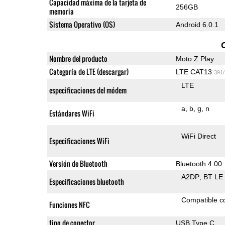
Capacidad máxima de la tarjeta de
256GB
memoria
Sistema Operativo (OS)
Android 6.0.1
Nombre del producto
Moto Z Play
Categoría de LTE (descargar)
LTE CAT13
391
LTE
especificaciones del módem
a
b
g
n
Estándares WiFi
WiFi Direct
Especificaciones WiFi
Versión de Bluetooth
Bluetooth 4.00
A2DP
BT LE
Especificaciones bluetooth
Compatible 
Funciones NFC
tipo de conector
USB Type C