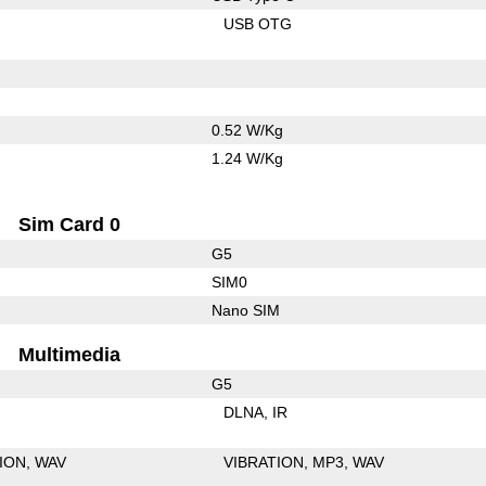
USB OTG
0.52 W/Kg
1.24 W/Kg
Sim Card 0
G5
SIM0
Nano SIM
Multimedia
G5
DLNA
IR
ION
WAV
VIBRATION
MP3
WAV