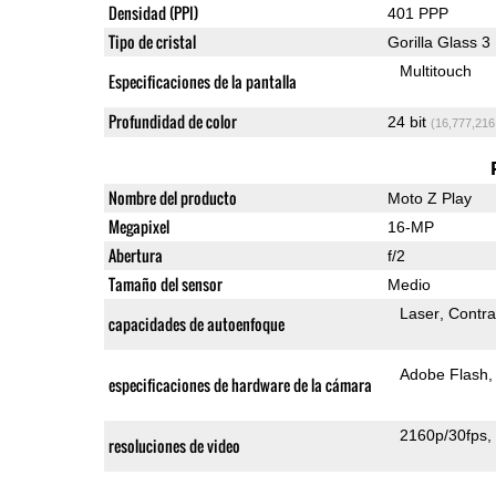
Densidad (PPI)
401 PPP
Tipo de cristal
Gorilla Glass 3
Multitouch
Especificaciones de la pantalla
Profundidad de color
24 bit
(16,777,216
Nombre del producto
Moto Z Play
Megapixel
16-MP
Abertura
f/2
Tamaño del sensor
Medio
Laser
Contra
capacidades de autoenfoque
Adobe Flash
especificaciones de hardware de la cámara
2160p/30fps
resoluciones de video