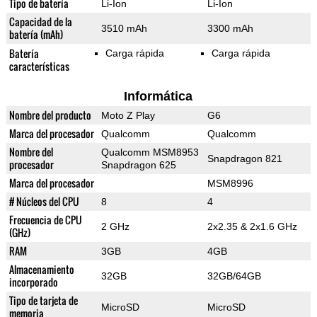
Tipo de batería
Li-Ion
Li-Ion
Capacidad de la
3510 mAh
3300 mAh
batería (mAh)
Batería
Carga rápida
Carga rápida
características
Informática
Nombre del producto
Moto Z Play
G6
Marca del procesador
Qualcomm
Qualcomm
Nombre del
Qualcomm MSM8953
Snapdragon 821
procesador
Snapdragon 625
Marca del procesador
MSM8996
# Núcleos del CPU
8
4
Frecuencia de CPU
2 GHz
2x2.35 & 2x1.6 GHz
(GHz)
RAM
3GB
4GB
Almacenamiento
32GB
32GB/64GB
incorporado
Tipo de tarjeta de
MicroSD
MicroSD
memoria