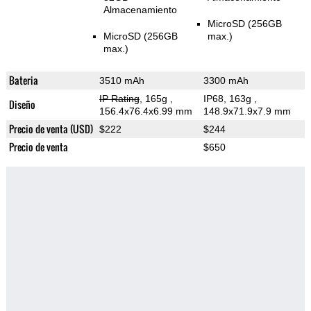
Almacenamiento
MicroSD (256GB
MicroSD (256GB
max.)
max.)
Bateria
3510 mAh
3300 mAh
IP Rating
, 165g
,
IP68, 163g
,
Diseño
156.4x76.4x6.99 mm
148.9x71.9x7.9 mm
Precio de venta (USD)
$222
$244
Precio de venta
$650