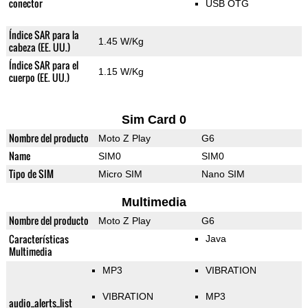
conector
USB OTG
Índice SAR para la
1.45 W/Kg
cabeza (EE. UU.)
Índice SAR para el
1.15 W/Kg
cuerpo (EE. UU.)
Sim Card 0
Nombre del producto
Moto Z Play
G6
Name
SIM0
SIM0
Tipo de SIM
Micro SIM
Nano SIM
Multimedia
Nombre del producto
Moto Z Play
G6
Características
Java
Multimedia
MP3
VIBRATION
VIBRATION
MP3
audio_alerts_list