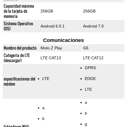
Capacidad máxima
de la tarjeta de
256GB
256GB
memoria
Sistema Operativo
Android 6.0.1
Android 7.0
(OS)
Comunicaciones
Nombre del producto
Moto Z Play
G6
Categoría de LTE
LTE CAT13
LTE CAT12
(descargar)
GPRS
especificaciones del
LTE
EDGE
módem
LTE
a
a
b
b
g
Estándares WiFi