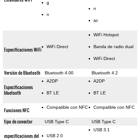
g
n
n
ac
WiFi Hotspot
WiFi Direct
Banda de radio dual
Especificaciones WiFi
WiFi Direct
Versión de Bluetooth
Bluetooth 4.00
Bluetooth 4.2
A2DP
A2DP
Especificaciones
bluetooth
BT LE
BT LE
Compatible con NFC
Compatible con NFC
Funciones NFC
tipo de conector
USB Type C
USB Type C
USB 3.1
especificaciones del
USB 2.0