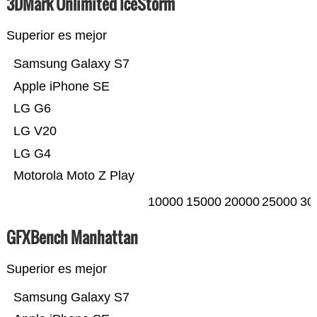
3DMark Unlimited IceStorm
Superior es mejor
Samsung Galaxy S7
Apple iPhone SE
LG G6
LG V20
LG G4
Motorola Moto Z Play
10000
15000
20000
25000
30
GFXBench Manhattan
Superior es mejor
Samsung Galaxy S7