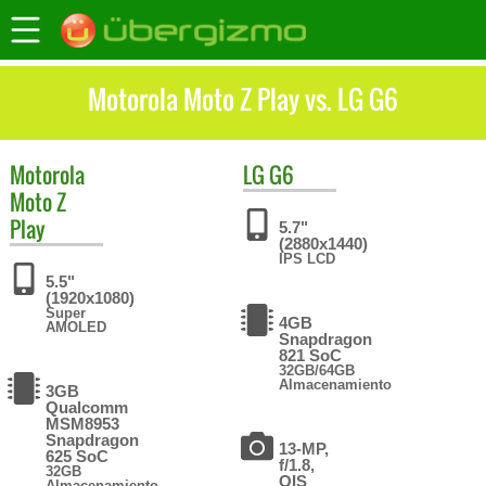
Motorola Moto Z Play vs. LG G6
Motorola
LG
G6
Moto Z
Play
5.7"
(2880x1440)
IPS LCD
5.5"
(1920x1080)
Super
4GB
AMOLED
Snapdragon
821 SoC
32GB/64GB
Almacenamiento
3GB
Qualcomm
MSM8953
Snapdragon
13-MP,
625 SoC
f/1.8,
32GB
OIS
Almacenamiento