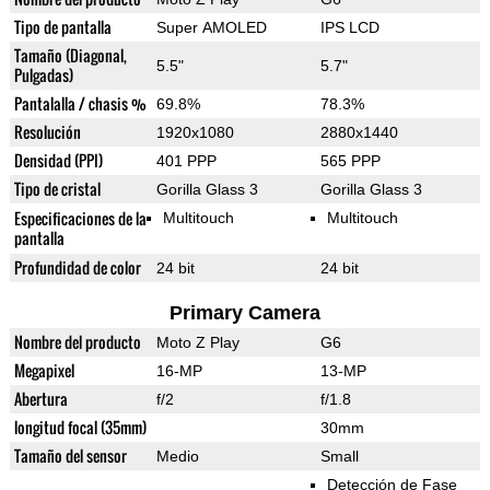
Tipo de pantalla
Super AMOLED
IPS LCD
Tamaño (Diagonal,
5.5"
5.7"
Pulgadas)
Pantalalla / chasis %
69.8%
78.3%
Resolución
1920x1080
2880x1440
Densidad (PPI)
401 PPP
565 PPP
Tipo de cristal
Gorilla Glass 3
Gorilla Glass 3
Especificaciones de la
Multitouch
Multitouch
pantalla
Profundidad de color
24 bit
24 bit
Primary Camera
Nombre del producto
Moto Z Play
G6
Megapixel
16-MP
13-MP
Abertura
f/2
f/1.8
longitud focal (35mm)
30mm
Tamaño del sensor
Medio
Small
Detección de Fase