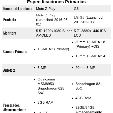
Especificaciones Primarias
Nombre del producto
Moto Z Play
G6
Moto Z Play
LG G6
(Launched
Producto
(Launched 2016-08-
2017-02-01)
01)
5.5" 1920x1080 Super
5.7" 2880x1440 IPS
Monitora
AMOLED
LCD
30mm 13-MP f/1.8
(Primary)
+OIS
16-MP f/2
(Primary)
Cámara Primaria
15mm 13-MP f/2.4
5-MP
20mm 5-MP
Autofoto
Qualcomm
MSM8953
Snapdragon 821
Snapdragon 625
SoC
SoC
4GB RAM
3GB RAM
Procesador,
32GB/64GB
Almacenamiento
32GB
Almacenamiento