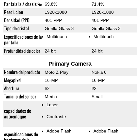
Pantalalla / chasis %
69.8%
71.4%
Resolución
1920x1080
1920x1080
Densidad (PPI)
401 PPP
401 PPP
Tipo de cristal
Gorilla Glass 3
Gorilla Glass 3
Especificaciones de la
Multitouch
Multitouch
pantalla
Profundidad de color
24 bit
24 bit
Primary Camera
Nombre del producto
Moto Z Play
Nokia 6
Megapixel
16-MP
16-MP
Abertura
f/2
f/2
Tamaño del sensor
Medio
Small
Laser
capacidades de
autoenfoque
Contraste
Adobe Flash
Adobe Flash
especificaciones de
hardware de la