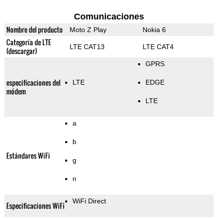
Comunicaciones
Nombre del producto
Moto Z Play
Nokia 6
Categoría de LTE
LTE CAT13
LTE CAT4
(descargar)
GPRS
especificaciones del
LTE
EDGE
módem
LTE
a
b
Estándares WiFi
g
n
WiFi Direct
Especificaciones WiFi