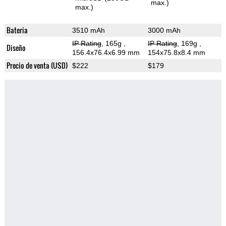
max.)
max.)
Bateria
3510 mAh
3000 mAh
IP Rating
, 165g
,
IP Rating
, 169g
,
Diseño
156.4x76.4x6.99 mm
154x75.8x8.4 mm
Precio de venta (USD)
$222
$179