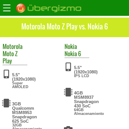
Motorola Moto Z Play vs. Nokia 6
Motorola
Nokia
Moto Z
Nokia 6
Play
5.5"
(1920x1080)
5.5"
IPS LCD
(1920x1080)
Super
AMOLED
4GB
MSM8937
Snapdragon
3GB
430 SoC
Qualcomm
64GB
MSM8953
Almacenamiento
Snapdragon
625 SoC
32GB
Almacenamiento