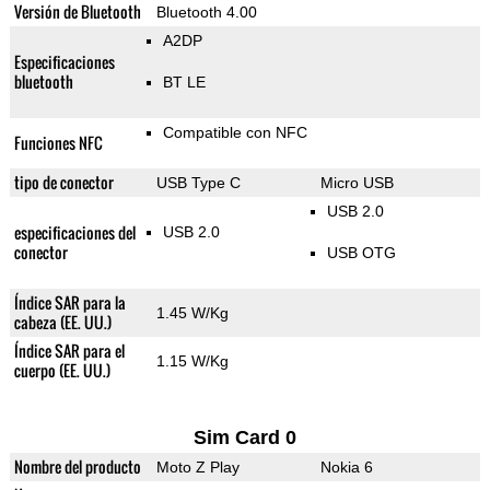
Versión de Bluetooth
Bluetooth 4.00
A2DP
Especificaciones
bluetooth
BT LE
Compatible con NFC
Funciones NFC
tipo de conector
USB Type C
Micro USB
USB 2.0
especificaciones del
USB 2.0
conector
USB OTG
Índice SAR para la
1.45 W/Kg
cabeza (EE. UU.)
Índice SAR para el
1.15 W/Kg
cuerpo (EE. UU.)
Sim Card 0
Nombre del producto
Moto Z Play
Nokia 6