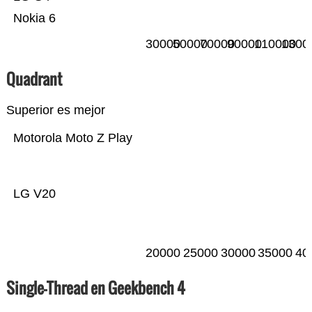
Nokia 6
30000
50000
70000
90000
110000
1300
Quadrant
Superior es mejor
Motorola Moto Z Play
LG V20
20000
25000
30000
35000
40
Single-Thread en Geekbench 4