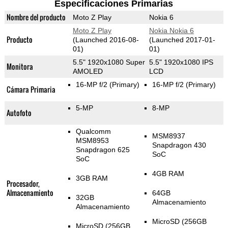
Especificaciones Primarias
Nombre del producto
Moto Z Play
Nokia 6
Moto Z Play
Nokia Nokia 6
Producto
(Launched 2016-08-
(Launched 2017-01-
01)
01)
5.5" 1920x1080 Super
5.5" 1920x1080 IPS
Monitora
AMOLED
LCD
16-MP f/2
(Primary)
16-MP f/2
(Primary)
Cámara Primaria
5-MP
8-MP
Autofoto
Qualcomm
MSM8937
MSM8953
Snapdragon 430
Snapdragon 625
SoC
SoC
4GB RAM
3GB RAM
Procesador,
Almacenamiento
64GB
32GB
Almacenamiento
Almacenamiento
MicroSD (256GB
MicroSD (256GB