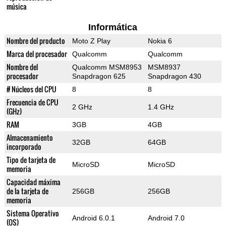
música
Informática
Nombre del producto
Moto Z Play
Nokia 6
Marca del procesador
Qualcomm
Qualcomm
Nombre del
Qualcomm MSM8953
MSM8937
procesador
Snapdragon 625
Snapdragon 430
# Núcleos del CPU
8
8
Frecuencia de CPU
2 GHz
1.4 GHz
(GHz)
RAM
3GB
4GB
Almacenamiento
32GB
64GB
incorporado
Tipo de tarjeta de
MicroSD
MicroSD
memoria
Capacidad máxima
de la tarjeta de
256GB
256GB
memoria
Sistema Operativo
Android 6.0.1
Android 7.0
(OS)