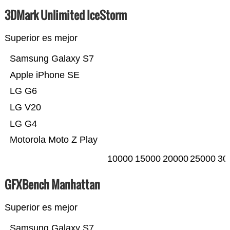
3DMark Unlimited IceStorm
Superior es mejor
Samsung Galaxy S7
Apple iPhone SE
LG G6
LG V20
LG G4
Motorola Moto Z Play
10000
15000
20000
25000
30
GFXBench Manhattan
Superior es mejor
Samsung Galaxy S7