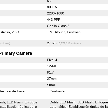
5.7"
80.1%
2280x1080
443 PPP
Gorilla Glass 5
stroso
2.5D
Multitouch
Lustroso
24 bit
 colores)
(16,777,216 colores)
Primary Camera
Pixel 4
12-MP
f/1.7
27mm
Small
tección de Fase
Contraste
ash
LED Flash
Enfoque
Doble LED Flash
LED Flash
Enfoqu
stabilización óptica de la
automático
Estabilización óptica de la