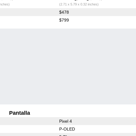
inches)
(2.71 x 5.79 x 0.32 inches)
$478
$799
Pantalla
Pixel 4
P-OLED