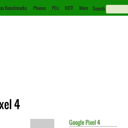
as Benchmarks
Phones
PCs
HOT!
More
Search
xel 4
Google
Pixel 4