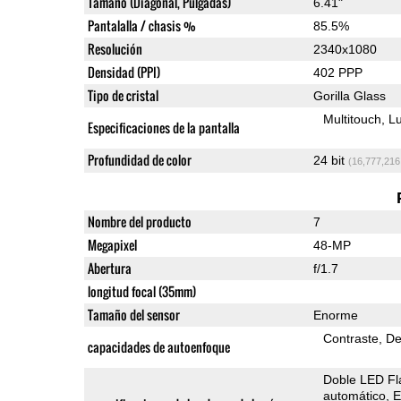
Tamaño (Diagonal, Pulgadas)
6.41"
Pantalalla / chasis %
85.5%
Resolución
2340x1080
Densidad (PPI)
402 PPP
Tipo de cristal
Gorilla Glass
Multitouch
Lu
Especificaciones de la pantalla
Profundidad de color
24 bit
(16,777,216
Nombre del producto
7
Megapixel
48-MP
Abertura
f/1.7
longitud focal (35mm)
Tamaño del sensor
Enorme
Contraste
De
capacidades de autoenfoque
Doble LED Fl
automático
E