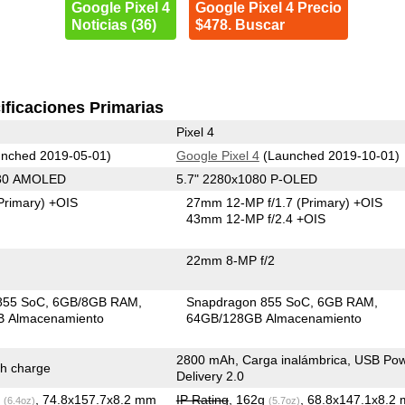
Google Pixel 4
Google Pixel 4 Precio
Noticias (36)
$478. Buscar
ificaciones Primarias
Pixel 4
nched 2019-05-01)
Google Pixel 4
(Launched 2019-10-01)
080 AMOLED
5.7" 2280x1080 P-OLED
Primary)
+OIS
27mm 12-MP f/1.7
(Primary)
+OIS
43mm 12-MP f/2.4 +OIS
22mm 8-MP f/2
855 SoC
6GB/8GB RAM
Snapdragon 855 SoC
6GB RAM
 Almacenamiento
64GB/128GB Almacenamiento
2800 mAh, Carga inalámbrica, USB Po
h charge
Delivery 2.0
g
, 74.8x157.7x8.2 mm
IP Rating
, 162g
, 68.8x147.1x8.2
(6.4oz)
(5.7oz)