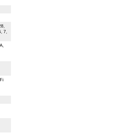
28,
, 7,
 A
Fi