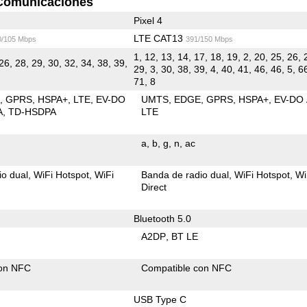
Comunicaciones
Pixel 4
LTE CAT13
0/105 Mbps
391/150 Mbps
1, 12, 13, 14, 17, 18, 19, 2, 20, 25, 26, 
26, 28, 29, 30, 32, 34, 38, 39,
29, 3, 30, 38, 39, 4, 40, 41, 46, 46, 5, 66
71, 8
E
GPRS
HSPA+
LTE
EV-DO
UMTS
EDGE
GPRS
HSPA+
EV-DO
A
TD-HSDPA
LTE
a
b
g
n
ac
io dual
WiFi Hotspot
WiFi
Banda de radio dual
WiFi Hotspot
Wi
Direct
Bluetooth 5.0
A2DP
BT LE
con NFC
Compatible con NFC
USB Type C