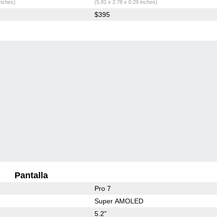
inches)
(5.81 x 2.78 x 0.29 inches)
$395
Pantalla
Pro 7
Super AMOLED
5.2"