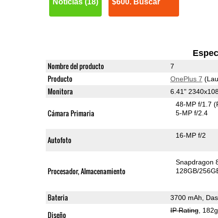
Noticias (18)
$600. Buscar
Espec
Nombre del producto
7
Producto
OnePlus 7
(Lau
Monitora
6.41" 2340x1
48-MP f/1.7
(
Cámara Primaria
5-MP f/2.4
16-MP f/2
Autofoto
Snapdragon 
Procesador, Almacenamiento
128GB/256GB
Bateria
3700 mAh, Das
IP Rating
, 182
Diseño