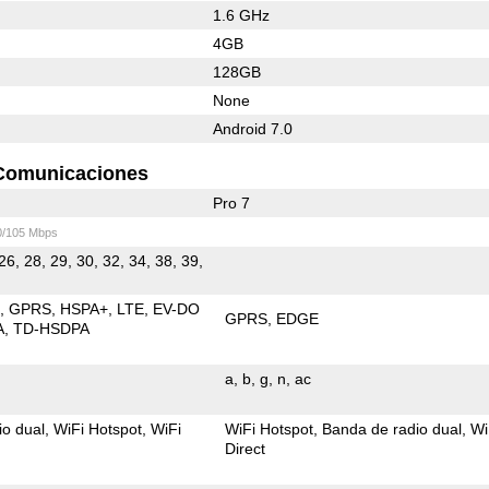
1.6 GHz
4GB
128GB
None
Android 7.0
Comunicaciones
Pro 7
0/105 Mbps
26, 28, 29, 30, 32, 34, 38, 39,
E
GPRS
HSPA+
LTE
EV-DO
GPRS
EDGE
A
TD-HSDPA
a
b
g
n
ac
io dual
WiFi Hotspot
WiFi
WiFi Hotspot
Banda de radio dual
Wi
Direct