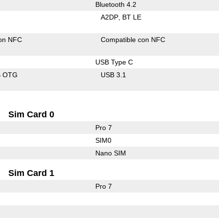
Bluetooth 4.2
A2DP
BT LE
con NFC
Compatible con NFC
USB Type C
B OTG
USB 3.1
Sim Card 0
Pro 7
SIM0
Nano SIM
Sim Card 1
Pro 7