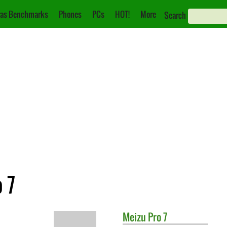
as Benchmarks
Phones
PCs
HOT!
More
Search
 7
Meizu
Pro 7