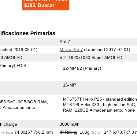
$395. Buscar
ificaciones Primarias
Pro 7
nched 2019-05-01)
Meizu Pro 7
(Launched 2017-07-01)
080 AMOLED
5.2" 1920x1080 Super AMOLED
Primary)
+OIS
12-MP f/2
(Primary)
16-MP
MT6757T Helio P25 - standard editio
855 SoC
6GB/8GB RAM
MT6799 Helio X30 - high edition SoC
 Almacenamiento
RAM
128GB Almacenamiento
None
h charge
3000 mAh
g
, 74.8x157.7x8.2 mm
IP Rating
, 163g
, 147.6x70.7x7.3
(6.4oz)
(5.7oz)