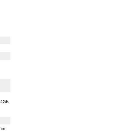
n
4GB
 mm