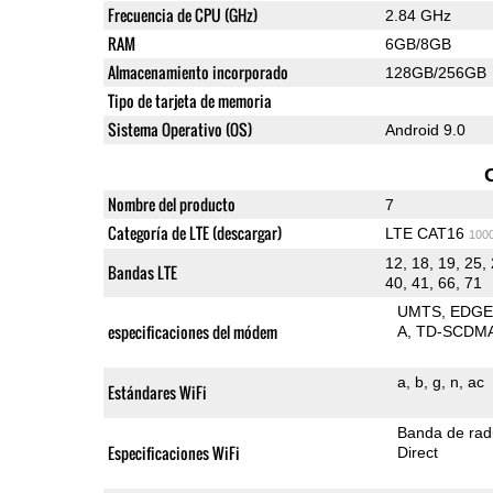
Frecuencia de CPU (GHz)
2.84 GHz
RAM
6GB/8GB
Almacenamiento incorporado
128GB/256GB
Tipo de tarjeta de memoria
Sistema Operativo (OS)
Android 9.0
Nombre del producto
7
Categoría de LTE (descargar)
LTE CAT16
100
12, 18, 19, 25, 
Bandas LTE
40, 41, 66, 71
UMTS
EDG
especificaciones del módem
A
TD-SCDM
a
b
g
n
ac
Estándares WiFi
Banda de rad
Especificaciones WiFi
Direct