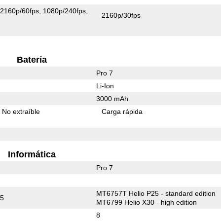
2160p/60fps
1080p/240fps
2160p/30fps
Batería
Pro 7
Li-Ion
3000 mAh
No extraíble
Carga rápida
Informática
Pro 7
MT6757T Helio P25 - standard edition
55
MT6799 Helio X30 - high edition
8