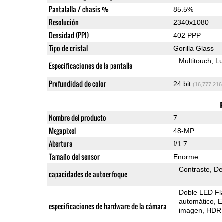
Pantalalla / chasis %
85.5%
Resolución
2340x1080
Densidad (PPI)
402 PPP
Tipo de cristal
Gorilla Glass
Multitouch
Lu
Especificaciones de la pantalla
Profundidad de color
24 bit
(16,777,216
Nombre del producto
7
Megapixel
48-MP
Abertura
f/1.7
Tamaño del sensor
Enorme
Contraste
De
capacidades de autoenfoque
Doble LED Fl
automático
E
especificaciones de hardware de la cámara
imagen
HDR 