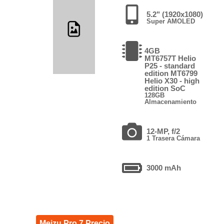
5.2" (1920x1080)
Super AMOLED
4GB
MT6757T Helio
P25 - standard
edition MT6799
Helio X30 - high
edition SoC
128GB
Almacenamiento
12-MP, f/2
1 Trasera Cámara
3000 mAh
Meizu Pro 7 Precio