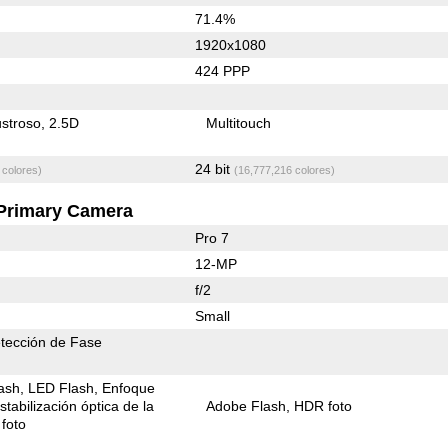
71.4%
1920x1080
424 PPP
stroso
2.5D
Multitouch
24 bit
 colores)
(16,777,216 colores)
Primary Camera
Pro 7
12-MP
f/2
Small
tección de Fase
ash
LED Flash
Enfoque
stabilización óptica de la
Adobe Flash
HDR foto
foto