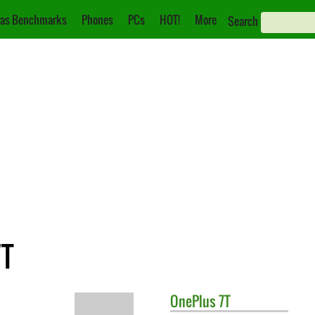
as Benchmarks
Phones
PCs
HOT!
More
Search
7T
OnePlus
7T