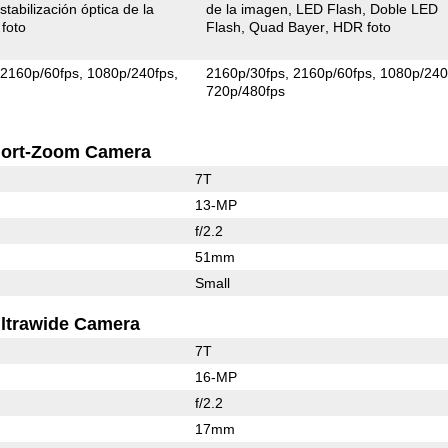
stabilización óptica de la
de la imagen
LED Flash
Doble LED
foto
Flash
Quad Bayer
HDR foto
2160p/60fps
1080p/240fps
2160p/30fps
2160p/60fps
1080p/240
720p/480fps
ort-Zoom Camera
7T
13-MP
f/2.2
51mm
Small
ltrawide Camera
7T
16-MP
f/2.2
17mm