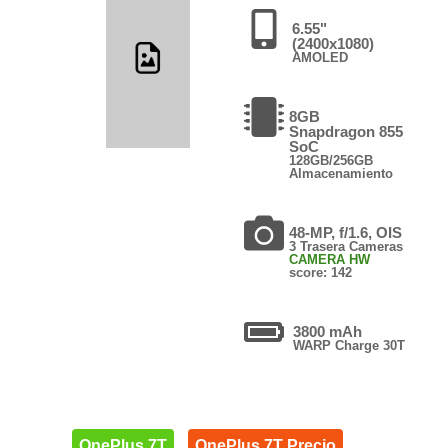
6.55"
(2400x1080)
AMOLED
8GB
Snapdragon 855
SoC
128GB/256GB
Almacenamiento
48-MP, f/1.6, OIS
3 Trasera Cameras
CAMERA HW
score: 142
3800 mAh
WARP Charge 30T
OnePlus 7T
OnePlus 7T Precio