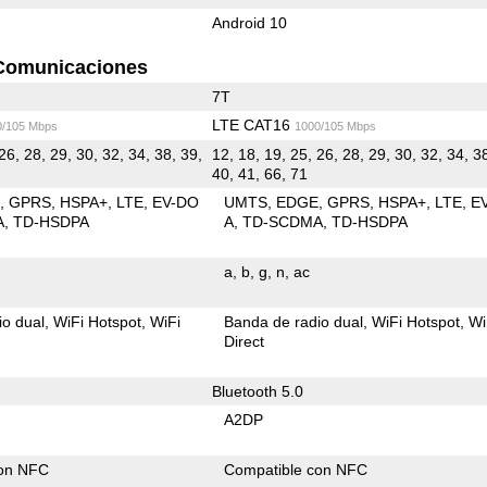
Android 10
Comunicaciones
7T
LTE CAT16
0/105 Mbps
1000/105 Mbps
26, 28, 29, 30, 32, 34, 38, 39,
12, 18, 19, 25, 26, 28, 29, 30, 32, 34, 3
40, 41, 66, 71
E
GPRS
HSPA+
LTE
EV-DO
UMTS
EDGE
GPRS
HSPA+
LTE
E
A
TD-HSDPA
A
TD-SCDMA
TD-HSDPA
a
b
g
n
ac
io dual
WiFi Hotspot
WiFi
Banda de radio dual
WiFi Hotspot
Wi
Direct
Bluetooth 5.0
A2DP
con NFC
Compatible con NFC