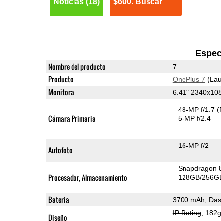
Noticias (18)
$600. Buscar
Espec
Nombre del producto
7
Producto
OnePlus 7
(Lau
Monitora
6.41" 2340x1
48-MP f/1.7
(
Cámara Primaria
5-MP f/2.4
16-MP f/2
Autofoto
Snapdragon 
Procesador, Almacenamiento
128GB/256GB
Bateria
3700 mAh, Das
IP Rating
, 182
Diseño