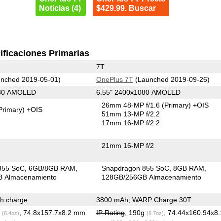
Noticias (4)
$429.99. Buscar
ificaciones Primarias
7T
nched 2019-05-01)
OnePlus 7T
(Launched 2019-09-26)
080 AMOLED
6.55" 2400x1080 AMOLED
26mm 48-MP f/1.6
(Primary)
+OIS
Primary)
+OIS
51mm 13-MP f/2.2
17mm 16-MP f/2.2
21mm 16-MP f/2
855 SoC
6GB/8GB RAM
Snapdragon 855 SoC
8GB RAM
 Almacenamiento
128GB/256GB Almacenamiento
h charge
3800 mAh, WARP Charge 30T
g
, 74.8x157.7x8.2 mm
IP Rating
, 190g
, 74.44x160.94x8
(6.4oz)
(6.7oz)