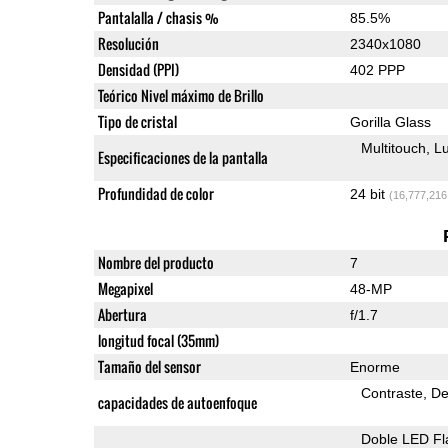
Pantalalla / chasis %
85.5%
Resolución
2340x1080
Densidad (PPI)
402 PPP
Teórico Nivel máximo de Brillo
Tipo de cristal
Gorilla Glass
Multitouch
Lu
Especificaciones de la pantalla
Profundidad de color
24 bit
(16,777,216
Nombre del producto
7
Megapixel
48-MP
Abertura
f/1.7
longitud focal (35mm)
Tamaño del sensor
Enorme
Contraste
De
capacidades de autoenfoque
Doble LED Fl