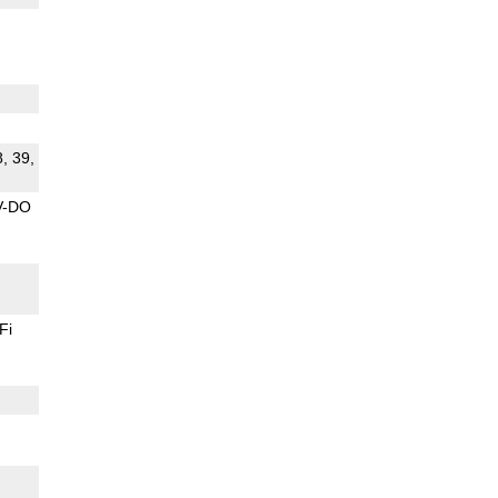
8, 39,
V-DO
Fi