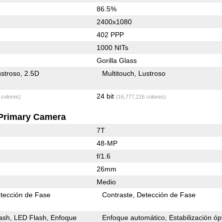
86.5%
2400x1080
402 PPP
1000 NITs
Gorilla Glass
stroso
2.5D
Multitouch
Lustroso
24 bit
 colores)
(16,777,216 colores)
Primary Camera
7T
48-MP
f/1.6
26mm
Medio
tección de Fase
Contraste
Detección de Fase
ash
LED Flash
Enfoque
Enfoque automático
Estabilización óp