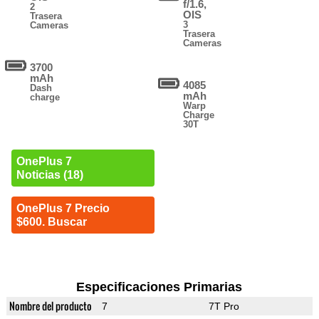
f/1.6,
2
OIS
Trasera
3
Cameras
Trasera
Cameras
3700
mAh
4085
Dash
mAh
charge
Warp
Charge
30T
OnePlus 7
Noticias (18)
OnePlus 7 Precio
$600. Buscar
Especificaciones Primarias
Nombre del producto
7
7T Pro