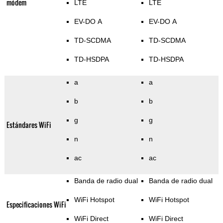
módem
LTE
LTE
EV-DO A
EV-DO A
TD-SCDMA
TD-SCDMA
TD-HSDPA
TD-HSDPA
a
a
b
b
g
g
Estándares WiFi
n
n
ac
ac
Banda de radio dual
Banda de radio dual
WiFi Hotspot
WiFi Hotspot
Especificaciones WiFi
WiFi Direct
WiFi Direct