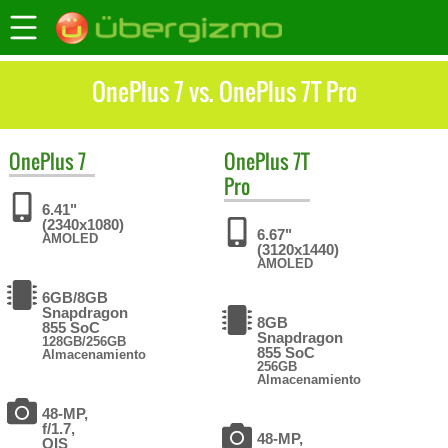
OnePlus 7 vs. OnePlus 7T Pro
OnePlus
7
OnePlus
7T
Pro
6.41"
(2340x1080)
6.67"
AMOLED
(3120x1440)
AMOLED
6GB/8GB
Snapdragon
8GB
855 SoC
Snapdragon
128GB/256GB
855 SoC
Almacenamiento
256GB
Almacenamiento
48-MP,
f/1.7,
48-MP,
OIS