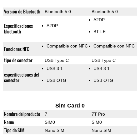
Versión de Bluetooth
Bluetooth 5.0
Bluetooth 5.0
A2DP
Especificaciones
A2DP
bluetooth
BT LE
Compatible con NFC
Compatible con NFC
Funciones NFC
tipo de conector
USB Type C
USB Type C
USB 3.1
USB 3.1
especificaciones del
conector
USB OTG
USB OTG
Sim Card 0
Nombre del producto
7
7T Pro
Name
SIM0
SIM0
Tipo de SIM
Nano SIM
Nano SIM