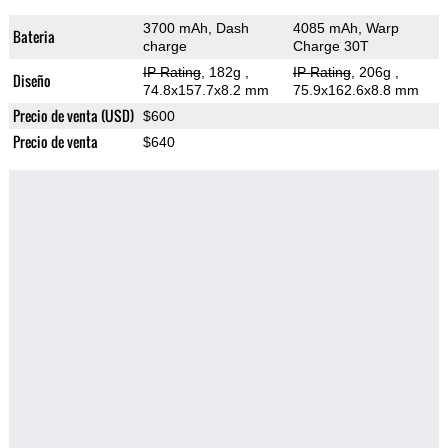
3700 mAh, Dash
4085 mAh, Warp
Bateria
charge
Charge 30T
IP Rating
, 182g
,
IP Rating
, 206g
,
Diseño
74.8x157.7x8.2 mm
75.9x162.6x8.8 mm
Precio de venta (USD)
$600
Precio de venta
$640