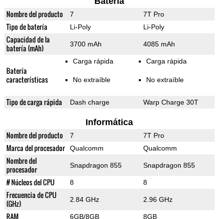
Batería
Nombre del producto
7
7T Pro
Tipo de batería
Li-Poly
Li-Poly
Capacidad de la
3700 mAh
4085 mAh
batería (mAh)
Carga rápida
Carga rápida
Batería
características
No extraíble
No extraíble
Tipo de carga rápida
Dash charge
Warp Charge 30T
Informática
Nombre del producto
7
7T Pro
Marca del procesador
Qualcomm
Qualcomm
Nombre del
Snapdragon 855
Snapdragon 855
procesador
# Núcleos del CPU
8
8
Frecuencia de CPU
2.84 GHz
2.96 GHz
(GHz)
RAM
6GB/8GB
8GB