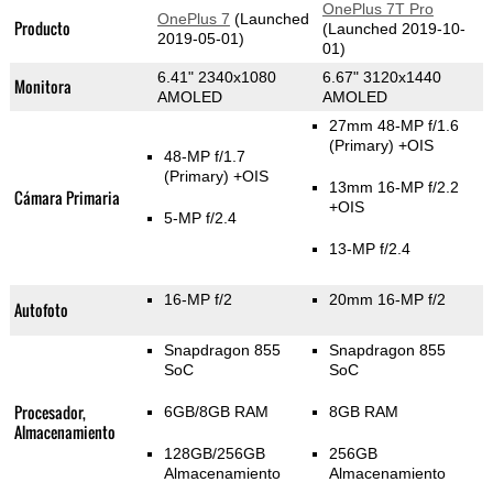
OnePlus 7T Pro
OnePlus 7
(Launched
Producto
(Launched 2019-10-
2019-05-01)
01)
6.41" 2340x1080
6.67" 3120x1440
Monitora
AMOLED
AMOLED
27mm 48-MP f/1.6
(Primary)
+OIS
48-MP f/1.7
(Primary)
+OIS
13mm 16-MP f/2.2
Cámara Primaria
+OIS
5-MP f/2.4
13-MP f/2.4
16-MP f/2
20mm 16-MP f/2
Autofoto
Snapdragon 855
Snapdragon 855
SoC
SoC
Procesador,
6GB/8GB RAM
8GB RAM
Almacenamiento
128GB/256GB
256GB
Almacenamiento
Almacenamiento