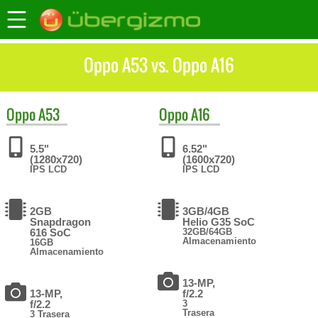
Oppo A53 vs. Oppo A16
Oppo
A53
Oppo
A16
5.5"
6.52"
(1280x720)
(1600x720)
IPS LCD
IPS LCD
2GB
3GB/4GB
Snapdragon
Helio G35 SoC
616 SoC
32GB/64GB
Almacenamiento
16GB
Almacenamiento
13-MP,
13-MP,
f/2.2
f/2.2
3
Trasera
3 Trasera