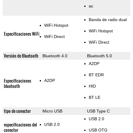
ac
Banda de radio dual
WiFi Hotspot
WiFi Hotspot
Especificaciones WiFi
WiFi Direct
WiFi Direct
Versión de Bluetooth
Bluetooth 4.0
Bluetooth 5.0
A2DP
BT EDR
Especificaciones
A2DP
bluetooth
HID
BT LE
tipo de conector
Micro USB
USB Type C
USB 2.0
especificaciones del
USB 2.0
conector
USB OTG