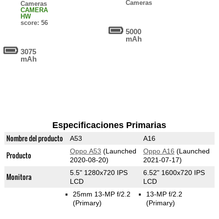
Cameras
Cameras
CAMERA
HW
score: 56
5000
mAh
3075
mAh
Especificaciones Primarias
Nombre del producto
A53
A16
Oppo A53
(Launched
Oppo A16
(Launched
Producto
2020-08-20)
2021-07-17)
5.5" 1280x720 IPS
6.52" 1600x720 IPS
Monitora
LCD
LCD
25mm 13-MP f/2.2
13-MP f/2.2
(Primary)
(Primary)