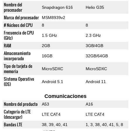
Nombre del
Snapdragon 616
Helio G35
procesador
Marca del procesador
MSM8939v2
# Núcleos del CPU
8
8
Frecuencia de CPU
1.5 GHz
2.3 GHz
(GHz)
RAM
2GB
3GB/4GB
Almacenamiento
16GB
32GB/64GB
incorporado
Tipo de tarjeta de
MicroSDXC
MicroSDXC
memoria
Sistema Operativo
Android 5.1
Android 11
(OS)
Comunicaciones
Nombre del producto
A53
A16
Categoría de LTE
LTE CAT4
LTE CAT4
(descargar)
Bandas LTE
38, 39, 40, 41
1, 3, 38, 40, 41, 5, 8