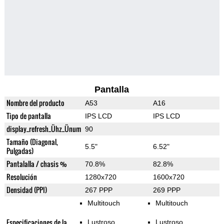
Pantalla
Nombre del producto
A53
A16
Tipo de pantalla
IPS LCD
IPS LCD
display_refresh_Ühz_Ünum
90
Tamaño (Diagonal,
5.5"
6.52"
Pulgadas)
Pantalalla / chasis %
70.8%
82.8%
Resolución
1280x720
1600x720
Densidad (PPI)
267 PPP
269 PPP
Multitouch
Multitouch
Especificaciones de la
Lustroso
Lustroso