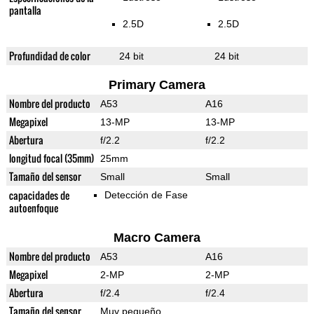
pantalla
2.5D
2.5D
Profundidad de color
24 bit
24 bit
Primary Camera
Nombre del producto
A53
A16
Megapixel
13-MP
13-MP
Abertura
f/2.2
f/2.2
longitud focal (35mm)
25mm
Tamaño del sensor
Small
Small
capacidades de
Detección de Fase
autoenfoque
Macro Camera
Nombre del producto
A53
A16
Megapixel
2-MP
2-MP
Abertura
f/2.4
f/2.4
Tamaño del sensor
Muy pequeño