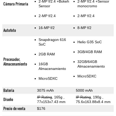
2-MP f/2.4
+Bokeh
2-MP f/2.4
+Sensor
Cámara Primaria
Sensor
monocromo
2-MP f/2.4
2-MP f/2.4
16-MP f/2
8-MP f/2
Autofoto
Snapdragon 616
Helio G35 SoC
SoC
3GB/4GB RAM
2GB RAM
Procesador,
32GB/64GB
Almacenamiento
16GB
Almacenamiento
Almacenamiento
MicroSDXC
MicroSDXC
Bateria
3075 mAh
5000 mAh
IP Rating
, 165g
,
IP Rating
, 190g
,
Diseño
77x153x7.43 mm
75.6x163.88x8.4 mm
Precio de venta
$176