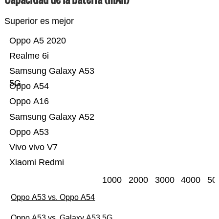
Superior es mejor
Oppo A5 2020
Realme 6i
Samsung Galaxy A53
5G
Oppo A54
Oppo A16
Samsung Galaxy A52
Oppo A53
Vivo vivo V7
Xiaomi Redmi
1000
2000
3000
4000
50
Oppo A53 vs. Oppo A54
Oppo A53 vs. Galaxy A53 5G