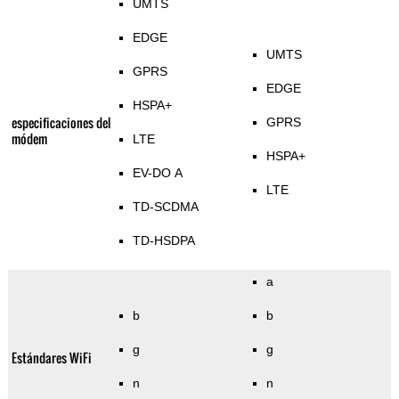
UMTS
EDGE
UMTS
GPRS
EDGE
HSPA+
especificaciones del
GPRS
módem
LTE
HSPA+
EV-DO A
LTE
TD-SCDMA
TD-HSDPA
a
b
b
g
g
Estándares WiFi
n
n