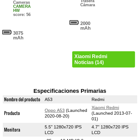
Trasera
Cameras
Cámara
CAMERA
HW
score: 56
2000
mAh
3075
mAh
Xiaomi Redmi
Noticias (14)
Especificaciones Primarias
Nombre del producto
A53
Redmi
Xiaomi Redmi
Oppo A53
(Launched
Producto
(Launched 2013-07-
2020-08-20)
01)
5.5" 1280x720 IPS
4.7" 1280x720 IPS
Monitora
LCD
LCD