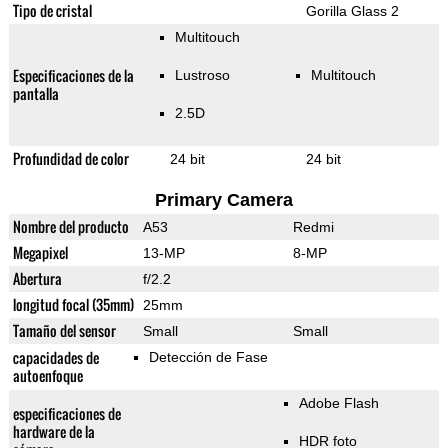
Tipo de cristal
Gorilla Glass 2
Multitouch
Especificaciones de la
Lustroso
Multitouch
pantalla
2.5D
Profundidad de color
24 bit
24 bit
Primary Camera
Nombre del producto
A53
Redmi
Megapixel
13-MP
8-MP
Abertura
f/2.2
longitud focal (35mm)
25mm
Tamaño del sensor
Small
Small
capacidades de
Detección de Fase
autoenfoque
Adobe Flash
especificaciones de
hardware de la
HDR foto