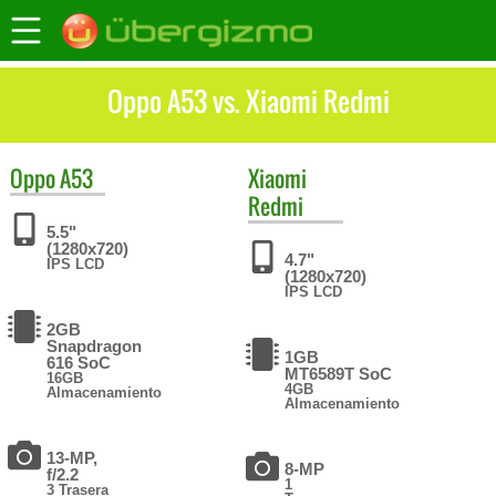
Oppo A53 vs. Xiaomi Redmi
Oppo
A53
Xiaomi
Redmi
5.5"
(1280x720)
4.7"
IPS LCD
(1280x720)
IPS LCD
2GB
Snapdragon
1GB
616 SoC
MT6589T SoC
16GB
4GB
Almacenamiento
Almacenamiento
13-MP,
8-MP
f/2.2
1
3 Trasera