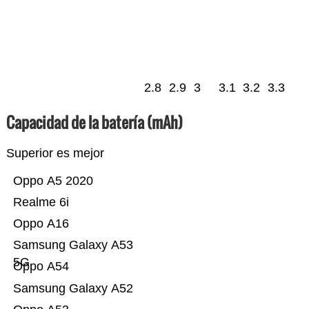
2.8
2.9
3
3.1
3.2
3.3
Capacidad de la batería (mAh)
Superior es mejor
Oppo A5 2020
Realme 6i
Oppo A16
Samsung Galaxy A53
5G
Oppo A54
Samsung Galaxy A52