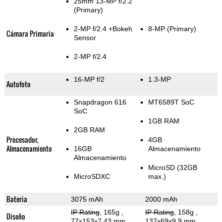
25mm 13-MP f/2.2
(Primary)
2-MP f/2.4
+Bokeh
8-MP
(Primary)
Cámara Primaria
Sensor
2-MP f/2.4
16-MP f/2
1.3-MP
Autofoto
Snapdragon 616
MT6589T SoC
SoC
1GB RAM
2GB RAM
Procesador,
4GB
Almacenamiento
16GB
Almacenamiento
Almacenamiento
MicroSD (32GB
MicroSDXC
max.)
Bateria
3075 mAh
2000 mAh
IP Rating
, 165g
,
IP Rating
, 158g
,
Diseño
77x153x7.43 mm
137x69x9.9 mm