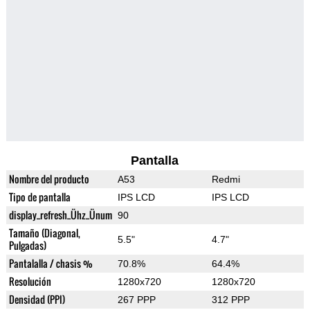
Pantalla
Nombre del producto
A53
Redmi
Tipo de pantalla
IPS LCD
IPS LCD
display_refresh_Ühz_Ünum
90
Tamaño (Diagonal,
5.5"
4.7"
Pulgadas)
Pantalalla / chasis %
70.8%
64.4%
Resolución
1280x720
1280x720
Densidad (PPI)
267 PPP
312 PPP