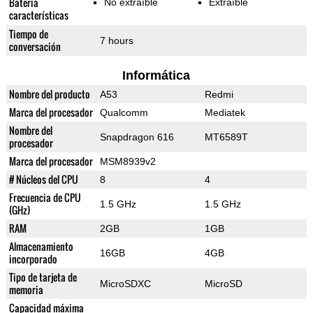
Batería
No extraíble
Extraíble
características
Tiempo de
7 hours
conversación
Informática
Nombre del producto
A53
Redmi
Marca del procesador
Qualcomm
Mediatek
Nombre del
Snapdragon 616
MT6589T
procesador
Marca del procesador
MSM8939v2
# Núcleos del CPU
8
4
Frecuencia de CPU
1.5 GHz
1.5 GHz
(GHz)
RAM
2GB
1GB
Almacenamiento
16GB
4GB
incorporado
Tipo de tarjeta de
MicroSDXC
MicroSD
memoria
Capacidad máxima