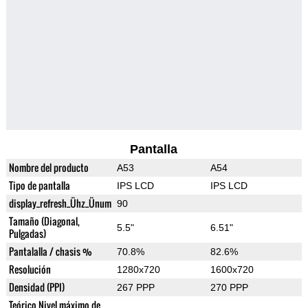
Pantalla
Nombre del producto
A53
A54
Tipo de pantalla
IPS LCD
IPS LCD
display_refresh_Ühz_Ünum
90
Tamaño (Diagonal,
5.5"
6.51"
Pulgadas)
Pantalalla / chasis %
70.8%
82.6%
Resolución
1280x720
1600x720
Densidad (PPI)
267 PPP
270 PPP
Teórico Nivel máximo de