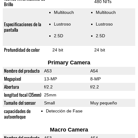
480 NITs
Brillo
Multitouch
Multitouch
Especificaciones de la
Lustroso
Lustroso
pantalla
2.5D
2.5D
Profundidad de color
24 bit
24 bit
Primary Camera
Nombre del producto
A53
A54
Megapixel
13-MP
8-MP
Abertura
f/2.2
f/2.2
longitud focal (35mm)
25mm
Tamaño del sensor
Small
Muy pequeño
capacidades de
Detección de Fase
autoenfoque
Macro Camera
Nombre del producto