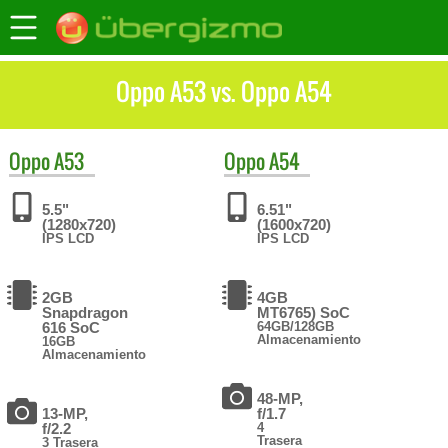
Oppo A53 vs. Oppo A54
Oppo
A53
Oppo
A54
5.5"
6.51"
(1280x720)
(1600x720)
IPS LCD
IPS LCD
2GB
4GB
Snapdragon
MT6765) SoC
616 SoC
64GB/128GB
Almacenamiento
16GB
Almacenamiento
48-MP,
13-MP,
f/1.7
f/2.2
4
Trasera
3 Trasera