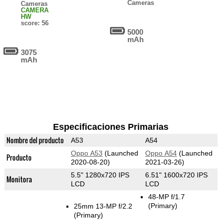
Cameras
Cameras
CAMERA
HW
score: 56
5000
mAh
3075
mAh
Especificaciones Primarias
Nombre del producto
A53
A54
Oppo A53
(Launched
Oppo A54
(Launched
Producto
2020-08-20)
2021-03-26)
5.5" 1280x720 IPS
6.51" 1600x720 IPS
Monitora
LCD
LCD
48-MP f/1.7
(Primary)
25mm 13-MP f/2.2
(Primary)