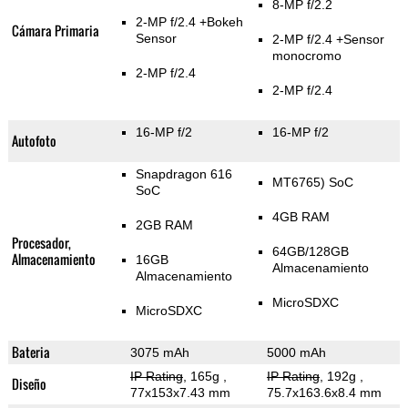
8-MP f/2.2
2-MP f/2.4
+Bokeh
Cámara Primaria
Sensor
2-MP f/2.4
+Sensor
monocromo
2-MP f/2.4
2-MP f/2.4
16-MP f/2
16-MP f/2
Autofoto
Snapdragon 616
MT6765) SoC
SoC
4GB RAM
2GB RAM
Procesador,
64GB/128GB
Almacenamiento
16GB
Almacenamiento
Almacenamiento
MicroSDXC
MicroSDXC
Bateria
3075 mAh
5000 mAh
IP Rating
, 165g
,
IP Rating
, 192g
,
Diseño
77x153x7.43 mm
75.7x163.6x8.4 mm