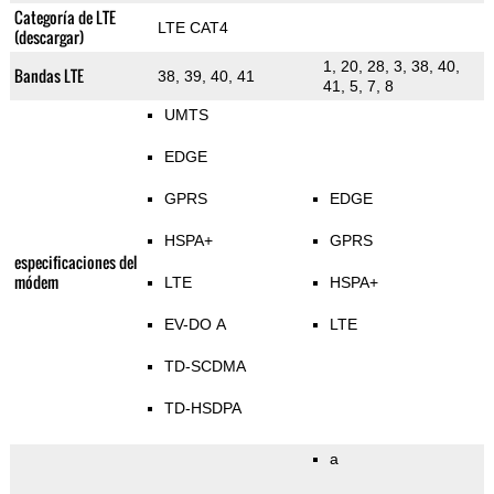
Categoría de LTE
LTE CAT4
(descargar)
1, 20, 28, 3, 38, 40,
Bandas LTE
38, 39, 40, 41
41, 5, 7, 8
UMTS
EDGE
GPRS
EDGE
HSPA+
GPRS
especificaciones del
módem
LTE
HSPA+
EV-DO A
LTE
TD-SCDMA
TD-HSDPA
a