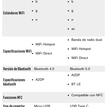
b
b
g
g
Estándares WiFi
n
n
ac
Banda de radio dual
WiFi Hotspot
WiFi Hotspot
Especificaciones WiFi
WiFi Direct
WiFi Direct
Versión de Bluetooth
Bluetooth 4.0
Bluetooth 5.0
A2DP
Especificaciones
A2DP
bluetooth
BT LE
Compatible con NFC
Funciones NFC
tipo de conector
Micro USB
USB Type C