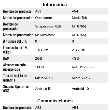
Informática
Nombre del producto
A53
A54
Marca del procesador
Qualcomm
MediaTek
Nombre del
Snapdragon 616
MT6765)
procesador
Marca del procesador
MSM8939v2
MT6765)
# Núcleos del CPU
8
8
Frecuencia de CPU
1.5 GHz
2.3 GHz
(GHz)
RAM
2GB
4GB
Almacenamiento
16GB
64GB/128GB
incorporado
Tipo de tarjeta de
MicroSDXC
MicroSDXC
memoria
Sistema Operativo
Android 5.1
Android 10
(OS)
Comunicaciones
Nombre del producto
A53
A54