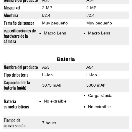
A53
A54
Megapixel
2-MP
2-MP
Abertura
f/2.4
f/2.4
Tamaño del sensor
Muy pequeño
Muy pequeño
especificaciones de
Macro Lens
Macro Lens
hardware de la
cámara
Batería
Nombre del producto
A53
A54
Tipo de batería
Li-Ion
Li-Ion
Capacidad de la
3075 mAh
5000 mAh
batería (mAh)
Carga rápida
Batería
No extraíble
características
No extraíble
Tiempo de
7 hours
conversación