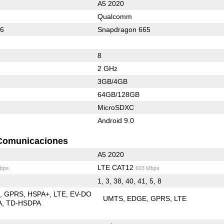
A5 2020
Qualcomm
16
Snapdragon 665
8
2 GHz
3GB/4GB
64GB/128GB
MicroSDXC
Android 9.0
Comunicaciones
A5 2020
LTE CAT12
bps
603 Mbps
1, 3, 38, 40, 41, 5, 8
E
GPRS
HSPA+
LTE
EV-DO
UMTS
EDGE
GPRS
LTE
A
TD-HSDPA