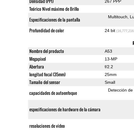
Densidad (PPI)
267 PPP
Teórico Nivel máximo de Brillo
Multitouch
Lu
Especificaciones de la pantalla
Profundidad de color
24 bit
(16,777,216
Nombre del producto
A53
Megapixel
13-MP
Abertura
f/2.2
longitud focal (35mm)
25mm
Tamaño del sensor
Small
Detección de
capacidades de autoenfoque
especificaciones de hardware de la cámara
resoluciones de video