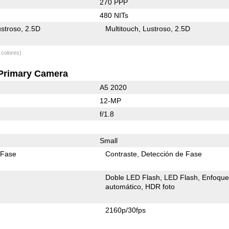
270 PPP
480 NITs
stroso
2.5D
Multitouch
Lustroso
2.5D
 colores)
Primary Camera
A5 2020
12-MP
f/1.8
Small
 Fase
Contraste
Detección de Fase
Doble LED Flash
LED Flash
Enfoqu
automático
HDR foto
2160p/30fps