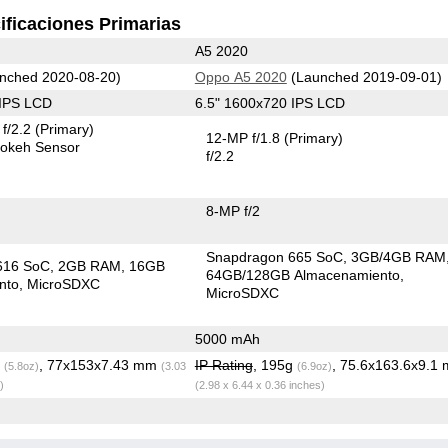
ificaciones Primarias
A5 2020
nched 2020-08-20)
Oppo A5 2020
(Launched 2019-09-01)
 IPS LCD
6.5" 1600x720 IPS LCD
f/2.2
(Primary)
12-MP f/1.8
(Primary)
okeh Sensor
f/2.2
8-MP f/2
Snapdragon 665 SoC
3GB/4GB RAM
616 SoC
2GB RAM
16GB
64GB/128GB Almacenamiento
nto
MicroSDXC
MicroSDXC
5000 mAh
g
, 77x153x7.43 mm
IP Rating
, 195g
, 75.6x163.6x9.1
(5.8oz)
(3.03
(6.9oz)
)
(2.98 x 6.44 x 0.36 inches)