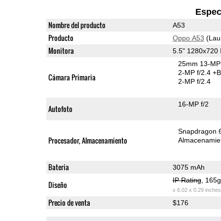
Espec
Nombre del producto
A53
Producto
Oppo A53
(Lau
Monitora
5.5" 1280x720
25mm 13-MP 
2-MP f/2.4
+B
Cámara Primaria
2-MP f/2.4
16-MP f/2
Autofoto
Snapdragon 
Procesador, Almacenamiento
Almacenamie
Bateria
3075 mAh
IP Rating
, 165
Diseño
x 6.02 x 0.29 inches
Precio de venta
$176