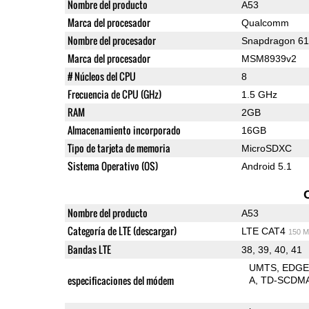
Nombre del producto
A53
Marca del procesador
Qualcomm
Nombre del procesador
Snapdragon 6
Marca del procesador
MSM8939v2
# Núcleos del CPU
8
Frecuencia de CPU (GHz)
1.5 GHz
RAM
2GB
Almacenamiento incorporado
16GB
Tipo de tarjeta de memoria
MicroSDXC
Sistema Operativo (OS)
Android 5.1
Nombre del producto
A53
Categoría de LTE (descargar)
LTE CAT4
150 M
Bandas LTE
38, 39, 40, 41
UMTS
EDG
especificaciones del módem
A
TD-SCDM