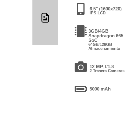
6.5" (1600x720)
IPS LCD
3GB/4GB
Snapdragon 665
SoC
64GB/128GB
Almacenamiento
12-MP, f/1.8
2 Trasera Cameras
5000 mAh