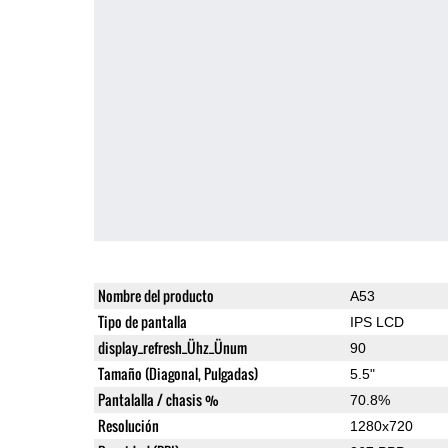
Nombre del producto
A53
Tipo de pantalla
IPS LCD
display_refresh_Ühz_Ünum
90
Tamaño (Diagonal, Pulgadas)
5.5"
Pantalalla / chasis %
70.8%
Resolución
1280x720