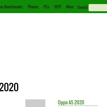
as Benchmarks
Phones
PCs
HOT!
More
Search
 2020
Oppo
A5 2020