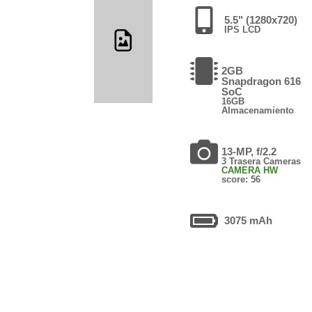
5.5" (1280x720)
IPS LCD
2GB
Snapdragon 616
SoC
16GB
Almacenamiento
13-MP, f/2.2
3 Trasera Cameras
CAMERA HW
score: 56
3075 mAh