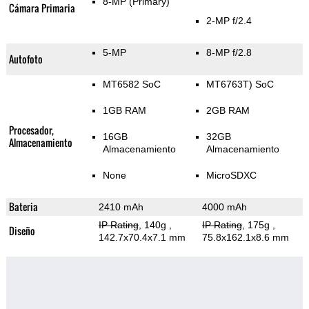
8-MP
(Primary)
Cámara Primaria
2-MP f/2.4
5-MP
8-MP f/2.8
Autofoto
MT6582 SoC
MT6763T) SoC
1GB RAM
2GB RAM
Procesador,
16GB
32GB
Almacenamiento
Almacenamiento
Almacenamiento
None
MicroSDXC
Bateria
2410 mAh
4000 mAh
IP Rating
, 140g
,
IP Rating
, 175g
,
Diseño
142.7x70.4x7.1 mm
75.8x162.1x8.6 mm