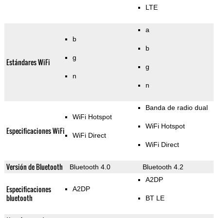
LTE
a
b
b
g
Estándares WiFi
g
n
n
Banda de radio dual
WiFi Hotspot
WiFi Hotspot
Especificaciones WiFi
WiFi Direct
WiFi Direct
Versión de Bluetooth
Bluetooth 4.0
Bluetooth 4.2
A2DP
Especificaciones
A2DP
bluetooth
BT LE