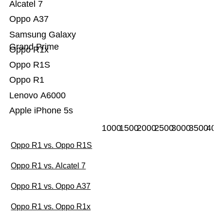
Alcatel 7
Oppo A37
Samsung Galaxy
Grand Prime
Oppo R1x
Oppo R1S
Oppo R1
Lenovo A6000
Apple iPhone 5s
1000
1500
2000
2500
3000
3500
40
Oppo R1 vs. Oppo R1S
Oppo R1 vs. Alcatel 7
Oppo R1 vs. Oppo A37
Oppo R1 vs. Oppo R1x