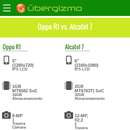
Oppo R1 vs. Alcatel 7
Oppo
R1
Alcatel
7
5"
6"
(1280x720)
(2160x1080)
IPS LCD
IPS LCD
1GB
2GB
MT6582 SoC
MT6763T) SoC
16GB
32GB
Almacenamiento
Almacenamiento
8-MP
12-MP,
1
f/2.2
Trasera
2
Cámara
Trasera