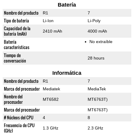
Batería
Nombre del producto
R1
7
Tipo de batería
Li-Ion
Li-Poly
Capacidad de la
2410 mAh
4000 mAh
batería (mAh)
Batería
No extraíble
características
Tiempo de
28 hours
conversación
Informática
Nombre del producto
R1
7
Marca del procesador
Mediatek
MediaTek
Nombre del
MT6582
MT6763T)
procesador
Marca del procesador
MT6763T)
# Núcleos del CPU
4
8
Frecuencia de CPU
1.3 GHz
2.3 GHz
(GHz)