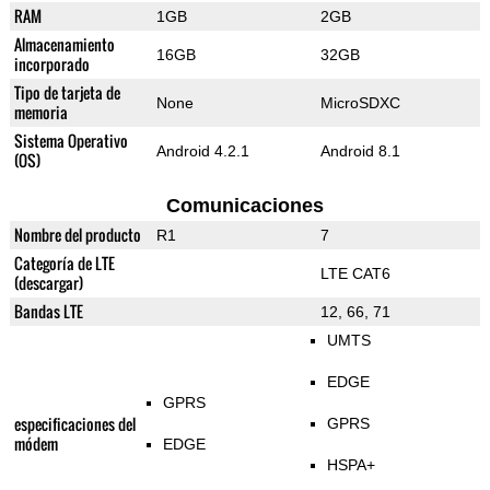
RAM
1GB
2GB
Almacenamiento
16GB
32GB
incorporado
Tipo de tarjeta de
None
MicroSDXC
memoria
Sistema Operativo
Android 4.2.1
Android 8.1
(OS)
Comunicaciones
Nombre del producto
R1
7
Categoría de LTE
LTE CAT6
(descargar)
Bandas LTE
12, 66, 71
UMTS
EDGE
GPRS
especificaciones del
GPRS
módem
EDGE
HSPA+