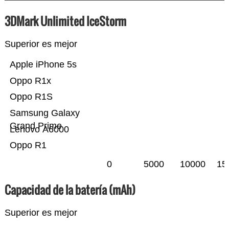
3DMark Unlimited IceStorm
Superior es mejor
Apple iPhone 5s
Oppo R1x
Oppo R1S
Samsung Galaxy
Grand Prime
Lenovo A6000
Oppo R1
0
5000
10000
15
Capacidad de la batería (mAh)
Superior es mejor