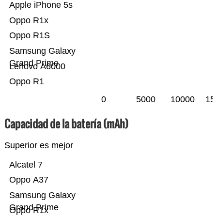
Apple iPhone 5s
Oppo R1x
Oppo R1S
Samsung Galaxy
Grand Prime
Lenovo A6000
Oppo R1
0
5000
10000
15
Capacidad de la batería (mAh)
Superior es mejor
Alcatel 7
Oppo A37
Samsung Galaxy
Grand Prime
Oppo R1x