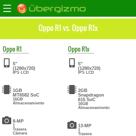
Oppo R1 vs. Oppo R1x
Oppo
R1
Oppo
R1x
5"
5"
(1280x720)
(1280x720)
IPS LCD
IPS LCD
1GB
2GB
MT6582 SoC
Snapdragon
16GB
615 SoC
Almacenamiento
16GB
Almacenamiento
8-MP
1
13-MP
Trasera
1
Cámara
Trasera