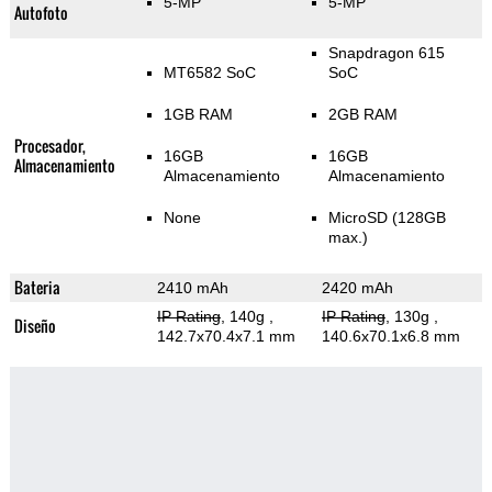
5-MP
5-MP
Autofoto
Snapdragon 615
MT6582 SoC
SoC
1GB RAM
2GB RAM
Procesador,
16GB
16GB
Almacenamiento
Almacenamiento
Almacenamiento
None
MicroSD (128GB
max.)
Bateria
2410 mAh
2420 mAh
IP Rating
, 140g
,
IP Rating
, 130g
,
Diseño
142.7x70.4x7.1 mm
140.6x70.1x6.8 mm