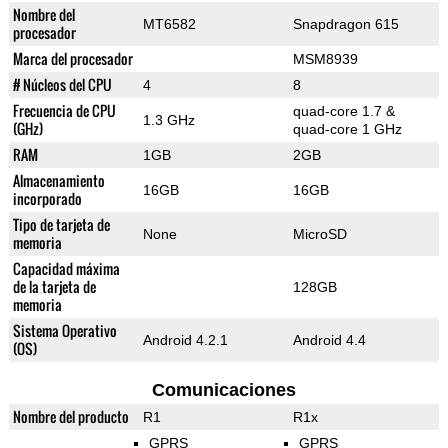
Nombre del
MT6582
Snapdragon 615
procesador
Marca del procesador
MSM8939
# Núcleos del CPU
4
8
Frecuencia de CPU
quad-core 1.7 &
1.3 GHz
(GHz)
quad-core 1 GHz
RAM
1GB
2GB
Almacenamiento
16GB
16GB
incorporado
Tipo de tarjeta de
None
MicroSD
memoria
Capacidad máxima
de la tarjeta de
128GB
memoria
Sistema Operativo
Android 4.2.1
Android 4.4
(OS)
Comunicaciones
Nombre del producto
R1
R1x
GPRS
GPRS