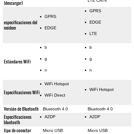
LTE CAT4
(descargar)
GPRS
GPRS
especificaciones del
EDGE
módem
EDGE
LTE
b
b
g
g
Estándares WiFi
n
n
WiFi Hotspot
WiFi Hotspot
Especificaciones WiFi
WiFi Direct
Versión de Bluetooth
Bluetooth 4.0
Bluetooth 4.0
Especificaciones
A2DP
A2DP
bluetooth
tipo de conector
Micro USB
Micro USB