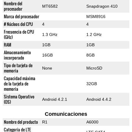
Nombre del
MT6582
Snapdragon 410
procesador
Marca del procesador
MSM8916
# Núcleos del CPU
4
4
Frecuencia de CPU
1.3 GHz
1.2 GHz
(GHz)
RAM
1GB
1GB
Almacenamiento
16GB
8GB
incorporado
Tipo de tarjeta de
None
MicroSD
memoria
Capacidad máxima
de la tarjeta de
32GB
memoria
Sistema Operativo
Android 4.2.1
Android 4.4.2
(OS)
Comunicaciones
Nombre del producto
R1
A6000
Categoría de LTE