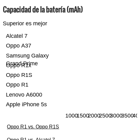
Capacidad de la batería (mAh)
Superior es mejor
Alcatel 7
Oppo A37
Samsung Galaxy
Grand Prime
Oppo R1x
Oppo R1S
Oppo R1
Lenovo A6000
Apple iPhone 5s
1000
1500
2000
2500
3000
3500
40
Oppo R1 vs. Oppo R1S
Oppo R1 vs. Alcatel 7