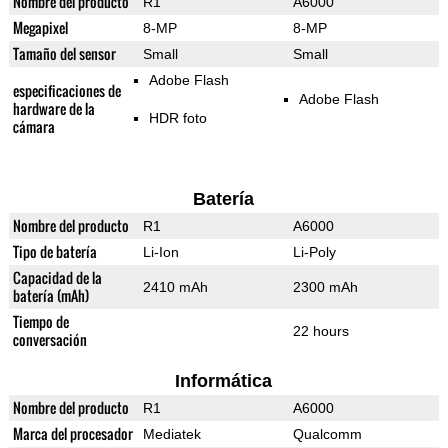
Nombre del producto
R1
A6000
Megapixel
8-MP
8-MP
Tamaño del sensor
Small
Small
Adobe Flash
especificaciones de
Adobe Flash
hardware de la
HDR foto
cámara
Batería
Nombre del producto
R1
A6000
Tipo de batería
Li-Ion
Li-Poly
Capacidad de la
2410 mAh
2300 mAh
batería (mAh)
Tiempo de
22 hours
conversación
Informática
Nombre del producto
R1
A6000
Marca del procesador
Mediatek
Qualcomm