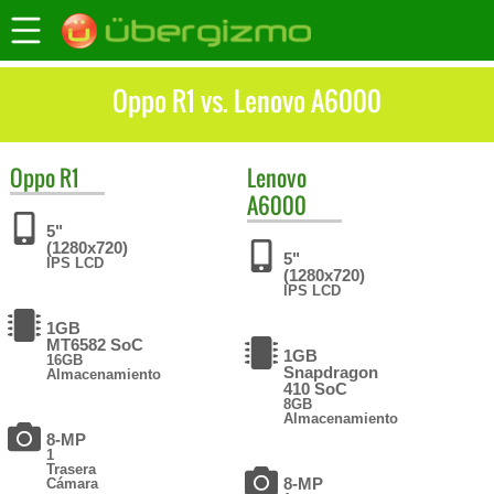
Oppo R1 vs. Lenovo A6000
Oppo
R1
Lenovo
A6000
5"
(1280x720)
5"
IPS LCD
(1280x720)
IPS LCD
1GB
MT6582 SoC
1GB
16GB
Snapdragon
Almacenamiento
410 SoC
8GB
Almacenamiento
8-MP
1
Trasera
8-MP
Cámara