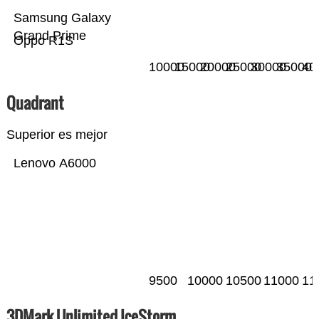
Samsung Galaxy
Grand Prime
Oppo R1S
10000
15000
20000
25000
30000
35000
40
Quadrant
Superior es mejor
Lenovo A6000
9500
10000
10500
11000
11
3DMark Unlimited IceStorm