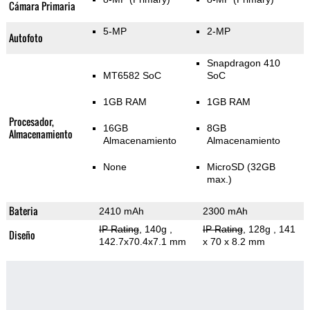
Cámara Primaria
5-MP
2-MP
Autofoto
Snapdragon 410
MT6582 SoC
SoC
1GB RAM
1GB RAM
Procesador,
16GB
8GB
Almacenamiento
Almacenamiento
Almacenamiento
None
MicroSD (32GB
max.)
Bateria
2410 mAh
2300 mAh
IP Rating
, 140g
,
IP Rating
, 128g
, 141
Diseño
142.7x70.4x7.1 mm
x 70 x 8.2 mm