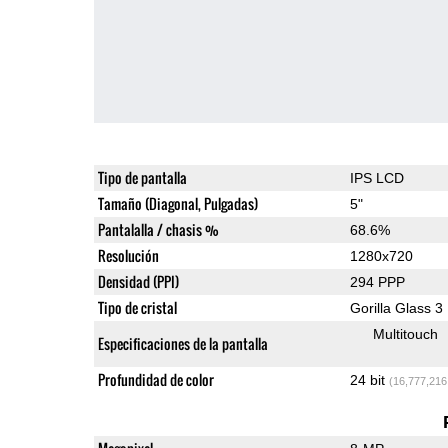
Tipo de pantalla
IPS LCD
Tamaño (Diagonal, Pulgadas)
5"
Pantalalla / chasis %
68.6%
Resolución
1280x720
Densidad (PPI)
294 PPP
Tipo de cristal
Gorilla Glass 3
Multitouch
Especificaciones de la pantalla
Profundidad de color
24 bit
(16,777,216