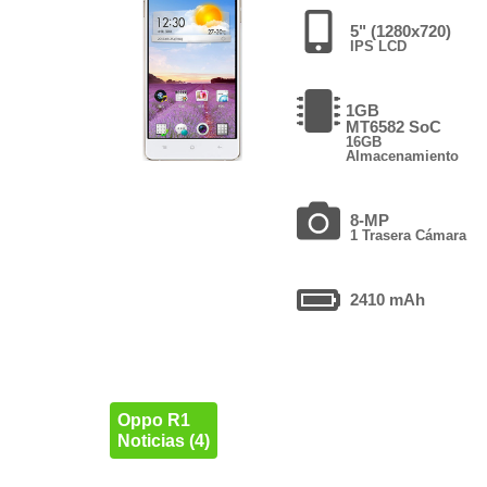
5" (1280x720)
IPS LCD
1GB
MT6582 SoC
16GB
Almacenamiento
8-MP
1 Trasera Cámara
2410 mAh
Oppo R1
Noticias (4)