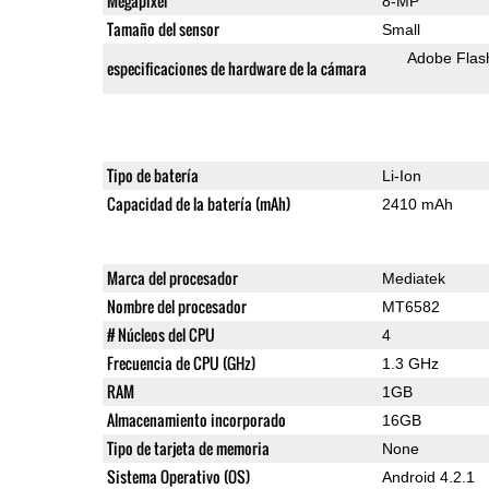
Megapixel
8-MP
Tamaño del sensor
Small
Adobe Flas
especificaciones de hardware de la cámara
Tipo de batería
Li-Ion
Capacidad de la batería (mAh)
2410 mAh
Marca del procesador
Mediatek
Nombre del procesador
MT6582
# Núcleos del CPU
4
Frecuencia de CPU (GHz)
1.3 GHz
RAM
1GB
Almacenamiento incorporado
16GB
Tipo de tarjeta de memoria
None
Sistema Operativo (OS)
Android 4.2.1