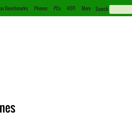
as Benchmarks
Phones
PCs
HOT!
More
Search
ones