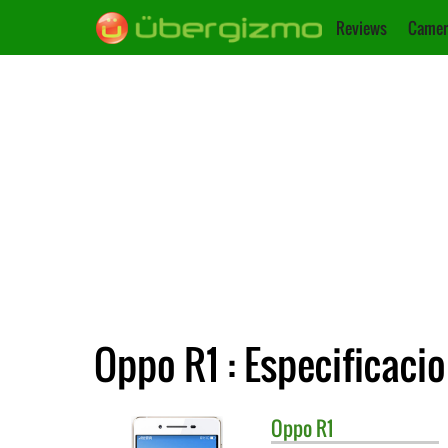
Reviews
Camer
Oppo R1 : Especificaci
Oppo
R1