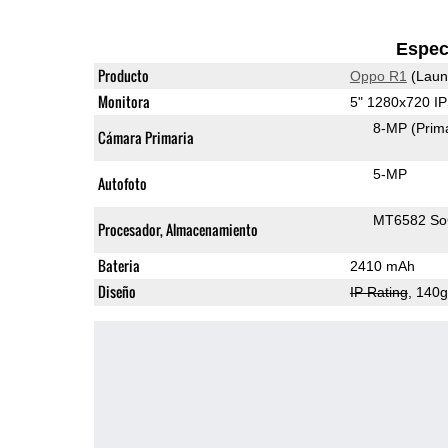
Espec
Producto
Oppo R1
(Laun
Monitora
5" 1280x720 I
8-MP
(Prim
Cámara Primaria
5-MP
Autofoto
MT6582 S
Procesador, Almacenamiento
Bateria
2410 mAh
Diseño
IP Rating
, 140