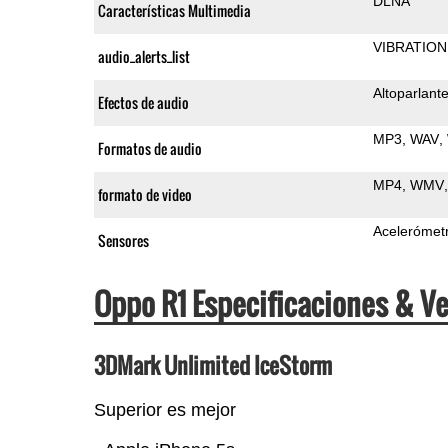
DLNA
Características Multimedia
VIBRATION
audio_alerts_list
Altoparlant
Efectos de audio
MP3
WAV
Formatos de audio
MP4
WMV
formato de video
Acelerómet
Sensores
Oppo R1 Especificaciones & V
3DMark Unlimited IceStorm
Superior es mejor