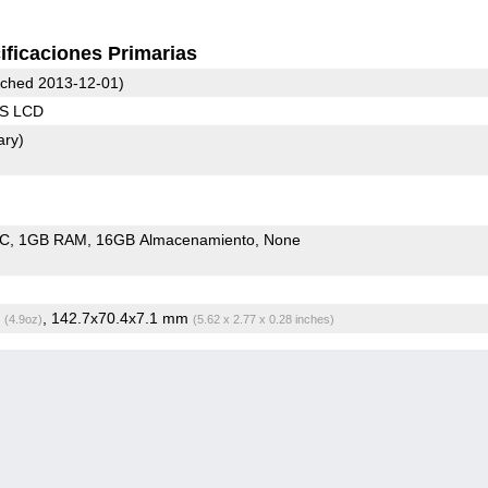
ificaciones Primarias
ched 2013-12-01)
PS LCD
ary)
oC
1GB RAM
16GB Almacenamiento
None
g
, 142.7x70.4x7.1 mm
(4.9oz)
(5.62 x 2.77 x 0.28 inches)