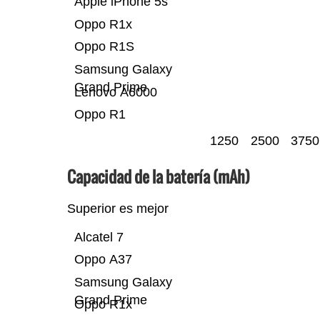
Apple iPhone 5s
Oppo R1x
Oppo R1S
Samsung Galaxy
Grand Prime
Lenovo A6000
Oppo R1
1250
2500
3750
Capacidad de la batería (mAh)
Superior es mejor
Alcatel 7
Oppo A37
Samsung Galaxy
Grand Prime
Oppo R1x