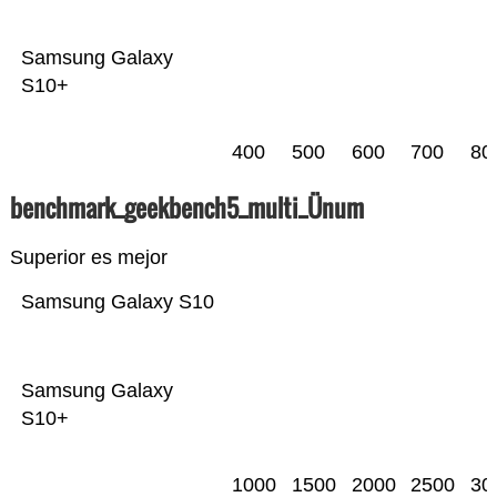
Samsung Galaxy
S10+
400
500
600
700
80
benchmark_geekbench5_multi_Ünum
Superior es mejor
Samsung Galaxy S10
Samsung Galaxy
S10+
1000
1500
2000
2500
30