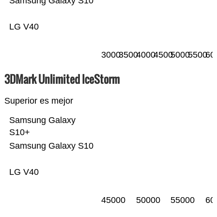
Samsung Galaxy S10
LG V40
3000
3500
4000
4500
5000
5500
60
3DMark Unlimited IceStorm
Superior es mejor
Samsung Galaxy
S10+
Samsung Galaxy S10
LG V40
45000
50000
55000
60