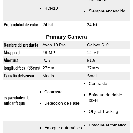
HDR10
Siempre encendido
Profundidad de color
24 bit
24 bit
Primary Camera
Nombre del producto
Axon 10 Pro
Galaxy S10
Megapixel
48-MP
12-MP
Abertura
f/1.7
f/1.5
longitud focal (35mm)
27mm
27mm
Tamaño del sensor
Medio
Small
Contraste
Contraste
Enfoque de doble
capacidades de
píxel
autoenfoque
Detección de Fase
Object Tracking
Enfoque automático
Enfoque automático