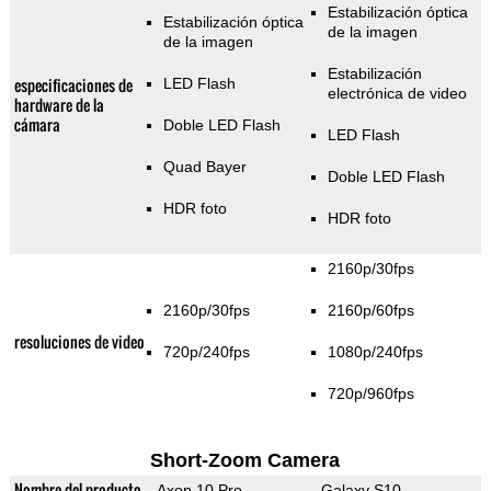
Estabilización óptica
Estabilización óptica
de la imagen
de la imagen
Estabilización
especificaciones de
LED Flash
electrónica de video
hardware de la
cámara
Doble LED Flash
LED Flash
Quad Bayer
Doble LED Flash
HDR foto
HDR foto
2160p/30fps
2160p/30fps
2160p/60fps
resoluciones de video
720p/240fps
1080p/240fps
720p/960fps
Short-Zoom Camera
Nombre del producto
Axon 10 Pro
Galaxy S10