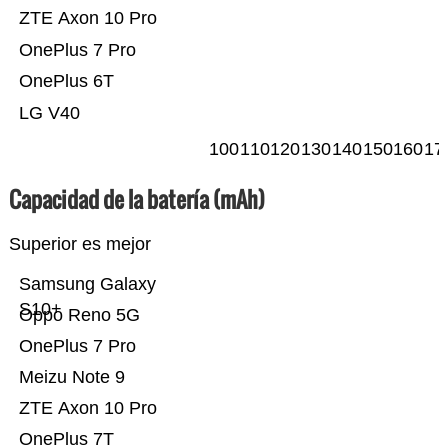
ZTE Axon 10 Pro
OnePlus 7 Pro
OnePlus 6T
LG V40
100
110
120
130
140
150
160
17
Capacidad de la batería (mAh)
Superior es mejor
Samsung Galaxy
S10+
Oppo Reno 5G
OnePlus 7 Pro
Meizu Note 9
ZTE Axon 10 Pro
OnePlus 7T