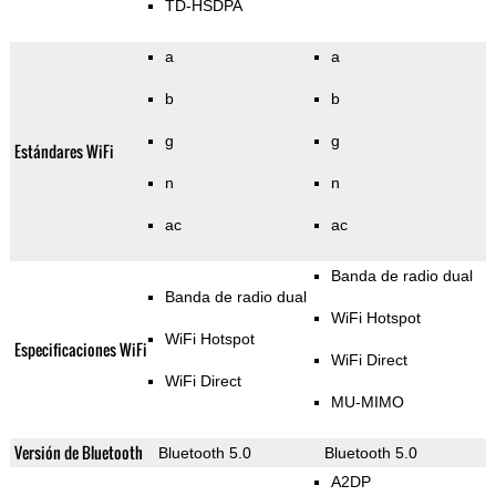
TD-HSDPA
a
a
b
b
g
g
Estándares WiFi
n
n
ac
ac
Banda de radio dual
Banda de radio dual
WiFi Hotspot
WiFi Hotspot
Especificaciones WiFi
WiFi Direct
WiFi Direct
MU-MIMO
Versión de Bluetooth
Bluetooth 5.0
Bluetooth 5.0
A2DP