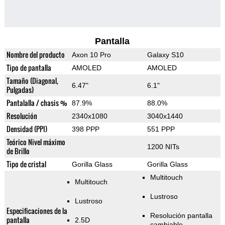
Pantalla
Nombre del producto
Axon 10 Pro
Galaxy S10
Tipo de pantalla
AMOLED
AMOLED
Tamaño (Diagonal,
6.47"
6.1"
Pulgadas)
Pantalalla / chasis %
87.9%
88.0%
Resolución
2340x1080
3040x1440
Densidad (PPI)
398 PPP
551 PPP
Teórico Nivel máximo
1200 NITs
de Brillo
Tipo de cristal
Gorilla Glass
Gorilla Glass
Multitouch
Multitouch
Lustroso
Lustroso
Especificaciones de la
Resolución pantalla
pantalla
2.5D
cambiable