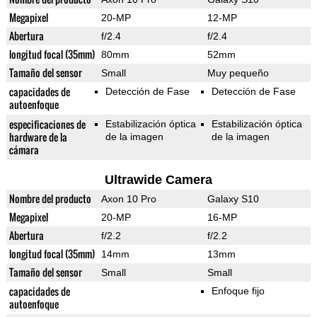
Megapixel
20-MP
12-MP
Abertura
f/2.4
f/2.4
longitud focal (35mm)
80mm
52mm
Tamaño del sensor
Small
Muy pequeño
capacidades de
Detección de Fase
Detección de Fase
autoenfoque
especificaciones de
Estabilización óptica
Estabilización óptica
hardware de la
de la imagen
de la imagen
cámara
Ultrawide Camera
Nombre del producto
Axon 10 Pro
Galaxy S10
Megapixel
20-MP
16-MP
Abertura
f/2.2
f/2.2
longitud focal (35mm)
14mm
13mm
Tamaño del sensor
Small
Small
capacidades de
Enfoque fijo
autoenfoque