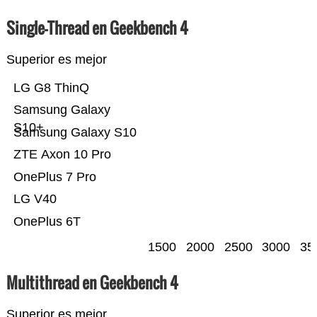
Single-Thread en Geekbench 4
Superior es mejor
LG G8 ThinQ
Samsung Galaxy
S10+
Samsung Galaxy S10
ZTE Axon 10 Pro
OnePlus 7 Pro
LG V40
OnePlus 6T
1500
2000
2500
3000
35
Multithread en Geekbench 4
Superior es mejor