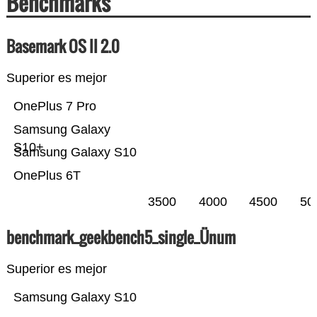
Benchmarks
Basemark OS II 2.0
Superior es mejor
OnePlus 7 Pro
Samsung Galaxy
S10+
Samsung Galaxy S10
OnePlus 6T
3500
4000
4500
50
benchmark_geekbench5_single_Ünum
Superior es mejor
Samsung Galaxy S10