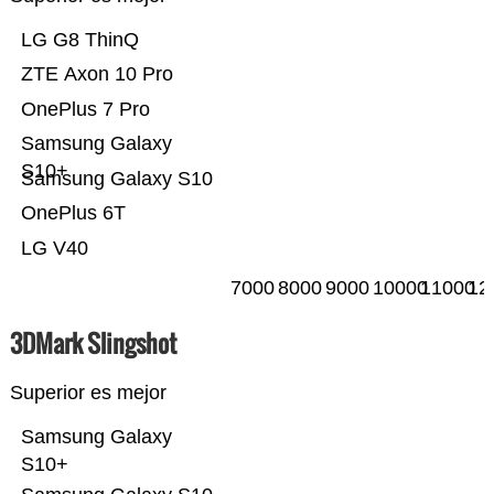
LG G8 ThinQ
ZTE Axon 10 Pro
OnePlus 7 Pro
Samsung Galaxy
S10+
Samsung Galaxy S10
OnePlus 6T
LG V40
7000
8000
9000
10000
11000
12
3DMark Slingshot
Superior es mejor
Samsung Galaxy
S10+