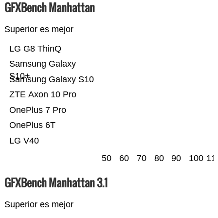
GFXBench Manhattan
Superior es mejor
LG G8 ThinQ
Samsung Galaxy
S10+
Samsung Galaxy S10
ZTE Axon 10 Pro
OnePlus 7 Pro
OnePlus 6T
LG V40
50
60
70
80
90
100
11
GFXBench Manhattan 3.1
Superior es mejor