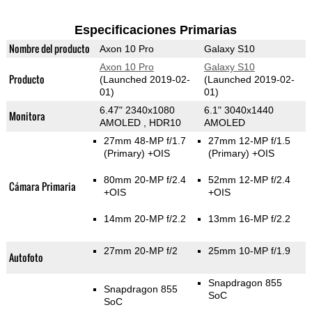
Especificaciones Primarias
Nombre del producto
Axon 10 Pro
Galaxy S10
Axon 10 Pro
Galaxy S10
Producto
(Launched 2019-02-
(Launched 2019-02-
01)
01)
6.47" 2340x1080
6.1" 3040x1440
Monitora
AMOLED , HDR10
AMOLED
27mm 48-MP f/1.7
27mm 12-MP f/1.5
(Primary)
+OIS
(Primary)
+OIS
80mm 20-MP f/2.4
52mm 12-MP f/2.4
Cámara Primaria
+OIS
+OIS
14mm 20-MP f/2.2
13mm 16-MP f/2.2
27mm 20-MP f/2
25mm 10-MP f/1.9
Autofoto
Snapdragon 855
Snapdragon 855
SoC
SoC