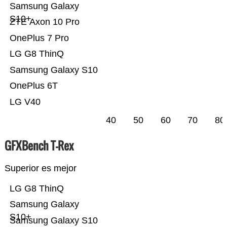
Samsung Galaxy
S10+
ZTE Axon 10 Pro
OnePlus 7 Pro
LG G8 ThinQ
Samsung Galaxy S10
OnePlus 6T
LG V40
40
50
60
70
80
GFXBench T-Rex
Superior es mejor
LG G8 ThinQ
Samsung Galaxy
S10+
Samsung Galaxy S10