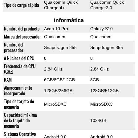
Qualcomm Quick
Qualcomm Quick
Tipo de carga rápida
Charge 4+
Charge 2.0
Informática
Nombre del producto
Axon 10 Pro
Galaxy S10
Marca del procesador
Qualcomm
Qualcomm
Nombre del
Snapdragon 855
Snapdragon 855
procesador
# Núcleos del CPU
8
8
Frecuencia de CPU
2.84 GHz
2.84 GHz
(GHz)
RAM
6GB/8GB/12GB
8GB
Almacenamiento
128GB/256GB
128GB/512GB
incorporado
Tipo de tarjeta de
MicroSDXC
MicroSDXC
memoria
Capacidad máxima
de la tarjeta de
1024GB
memoria
Sistema Operativo
Android 9.0
Android 9.0