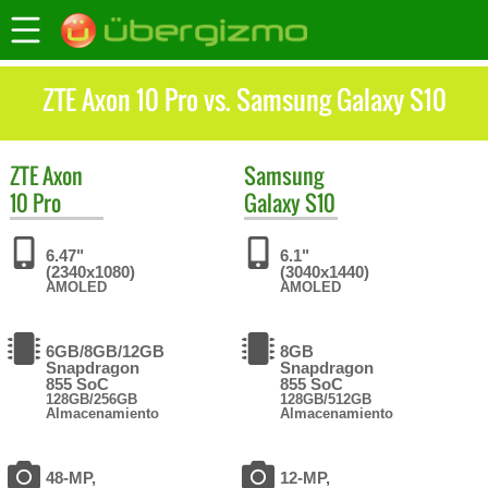
ZTE Axon 10 Pro vs. Samsung Galaxy S10
ZTE
Axon
Samsung
10 Pro
Galaxy S10
6.47"
6.1"
(2340x1080)
(3040x1440)
AMOLED
AMOLED
6GB/8GB/12GB
8GB
Snapdragon
Snapdragon
855 SoC
855 SoC
128GB/256GB
128GB/512GB
Almacenamiento
Almacenamiento
48-MP,
12-MP,