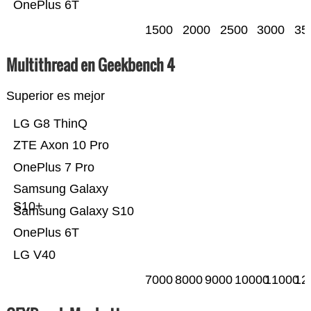
OnePlus 6T
1500
2000
2500
3000
35
Multithread en Geekbench 4
Superior es mejor
LG G8 ThinQ
ZTE Axon 10 Pro
OnePlus 7 Pro
Samsung Galaxy
S10+
Samsung Galaxy S10
OnePlus 6T
LG V40
7000
8000
9000
10000
11000
12