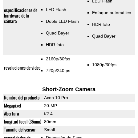
LED Flash
especificaciones de
LED Flash
Enfoque automático
hardware de la
cámara
Doble LED Flash
HDR foto
Quad Bayer
Quad Bayer
HDR foto
2160p/30fps
1080p/30fps
resoluciones de video
720p/240fps
Short-Zoom Camera
Nombre del producto
Axon 10 Pro
Megapixel
20-MP
Abertura
f/2.4
longitud focal (35mm)
80mm
Tamaño del sensor
Small
capacidades de
Detección de Fase