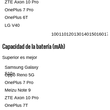
ZTE Axon 10 Pro
OnePlus 7 Pro
OnePlus 6T
LG V40
100
110
120
130
140
150
160
17
Capacidad de la batería (mAh)
Superior es mejor
Samsung Galaxy
S10+
Oppo Reno 5G
OnePlus 7 Pro
Meizu Note 9
ZTE Axon 10 Pro
OnePlus 7T