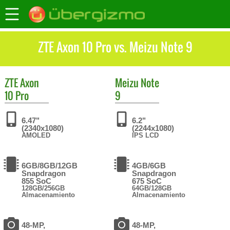
ZTE Axon 10 Pro vs. Meizu Note 9
ZTE
Axon
Meizu
Note
10 Pro
9
6.47"
6.2"
(2340x1080)
(2244x1080)
AMOLED
IPS LCD
6GB/8GB/12GB
4GB/6GB
Snapdragon
Snapdragon
855 SoC
675 SoC
128GB/256GB
64GB/128GB
Almacenamiento
Almacenamiento
48-MP,
48-MP,