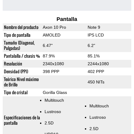
Pantalla
Nombre del producto
Axon 10 Pro
Note 9
Tipo de pantalla
AMOLED
IPS LCD
Tamaño (Diagonal,
6.47"
6.2"
Pulgadas)
Pantalalla / chasis %
87.9%
85.1%
Resolución
2340x1080
2244x1080
Densidad (PPI)
398 PPP
402 PPP
Teórico Nivel máximo
450 NITs
de Brillo
Tipo de cristal
Gorilla Glass
Multitouch
Multitouch
Lustroso
Especificaciones de la
Lustroso
pantalla
2.5D
2.5D