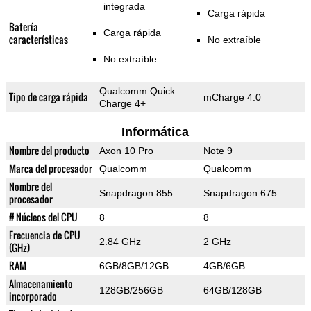
integrada
Carga rápida
Batería
Carga rápida
características
No extraíble
No extraíble
Qualcomm Quick
Tipo de carga rápida
mCharge 4.0
Charge 4+
Informática
Nombre del producto
Axon 10 Pro
Note 9
Marca del procesador
Qualcomm
Qualcomm
Nombre del
Snapdragon 855
Snapdragon 675
procesador
# Núcleos del CPU
8
8
Frecuencia de CPU
2.84 GHz
2 GHz
(GHz)
RAM
6GB/8GB/12GB
4GB/6GB
Almacenamiento
128GB/256GB
64GB/128GB
incorporado