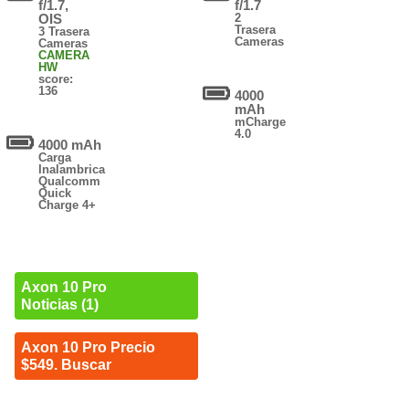
f/1.7,
f/1.7
OIS
2
Trasera
3 Trasera
Cameras
Cameras
CAMERA
HW
score:
136
4000
mAh
mCharge
4.0
4000 mAh
Carga
Inalambrica
Qualcomm
Quick
Charge 4+
Axon 10 Pro
Noticias (1)
Axon 10 Pro Precio
$549. Buscar