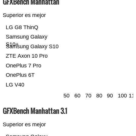
GFXBench Manhattan
Superior es mejor
LG G8 ThinQ
Samsung Galaxy
S10+
Samsung Galaxy S10
ZTE Axon 10 Pro
OnePlus 7 Pro
OnePlus 6T
LG V40
50
60
70
80
90
100
11
GFXBench Manhattan 3.1
Superior es mejor