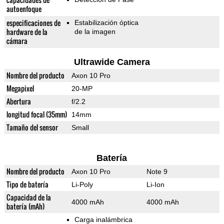
autoenfoque
especificaciones de
Estabilización óptica
hardware de la
de la imagen
cámara
Ultrawide Camera
Nombre del producto
Axon 10 Pro
Megapixel
20-MP
Abertura
f/2.2
longitud focal (35mm)
14mm
Tamaño del sensor
Small
Batería
Nombre del producto
Axon 10 Pro
Note 9
Tipo de batería
Li-Poly
Li-Ion
Capacidad de la
4000 mAh
4000 mAh
batería (mAh)
Carga inalámbrica