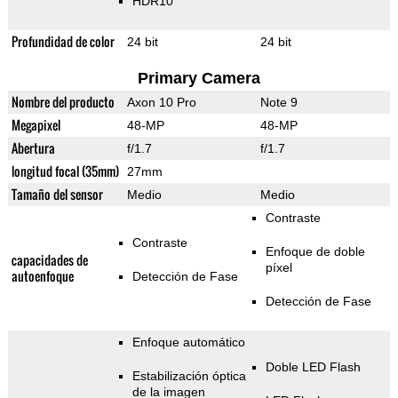
HDR10
Profundidad de color
24 bit
24 bit
Primary Camera
Nombre del producto
Axon 10 Pro
Note 9
Megapixel
48-MP
48-MP
Abertura
f/1.7
f/1.7
longitud focal (35mm)
27mm
Tamaño del sensor
Medio
Medio
Contraste
Contraste
Enfoque de doble
capacidades de
píxel
autoenfoque
Detección de Fase
Detección de Fase
Enfoque automático
Doble LED Flash
Estabilización óptica
de la imagen