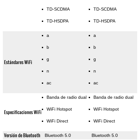
TD-SCDMA
TD-SCDMA
TD-HSDPA
TD-HSDPA
a
a
b
b
g
g
Estándares WiFi
n
n
ac
ac
Banda de radio dual
Banda de radio dual
WiFi Hotspot
WiFi Hotspot
Especificaciones WiFi
WiFi Direct
WiFi Direct
Versión de Bluetooth
Bluetooth 5.0
Bluetooth 5.0