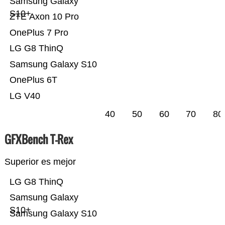
Samsung Galaxy
S10+
ZTE Axon 10 Pro
OnePlus 7 Pro
LG G8 ThinQ
Samsung Galaxy S10
OnePlus 6T
LG V40
40
50
60
70
80
GFXBench T-Rex
Superior es mejor
LG G8 ThinQ
Samsung Galaxy
S10+
Samsung Galaxy S10