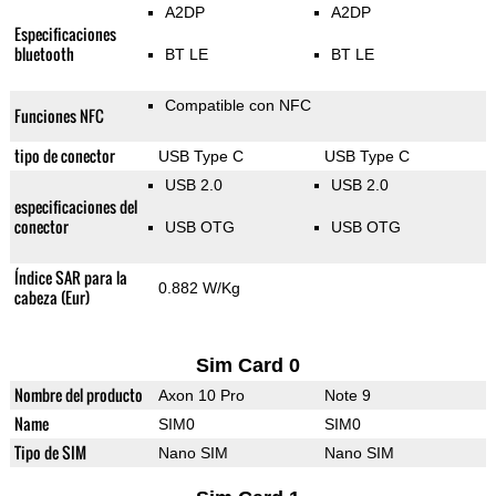
A2DP
A2DP
Especificaciones
bluetooth
BT LE
BT LE
Compatible con NFC
Funciones NFC
tipo de conector
USB Type C
USB Type C
USB 2.0
USB 2.0
especificaciones del
conector
USB OTG
USB OTG
Índice SAR para la
0.882 W/Kg
cabeza (Eur)
Sim Card 0
Nombre del producto
Axon 10 Pro
Note 9
Name
SIM0
SIM0
Tipo de SIM
Nano SIM
Nano SIM