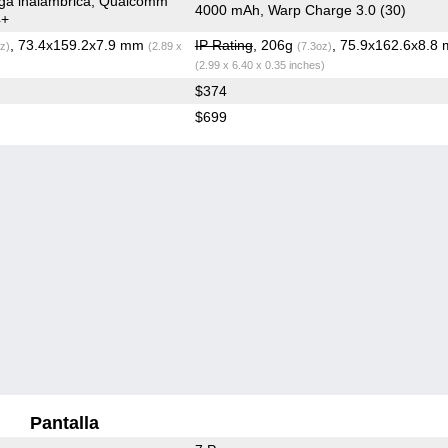
ga inalámbrica, Qualcomm
4000 mAh, Warp Charge 3.0 (30)
4+
, 73.4x159.2x7.9 mm
IP Rating
, 206g
, 75.9x162.6x8.8
z)
(2.89 x
(7.3oz)
(2.99 x 6.40 x 0.35 inches)
$374
$699
Pantalla