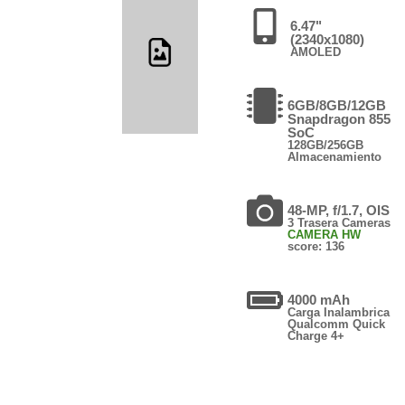
6.47"
(2340x1080)
AMOLED
6GB/8GB/12GB
Snapdragon 855
SoC
128GB/256GB
Almacenamiento
48-MP, f/1.7, OIS
3 Trasera Cameras
CAMERA HW
score: 136
4000 mAh
Carga Inalambrica
Qualcomm Quick
Charge 4+