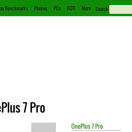
as Benchmarks
Phones
PCs
HOT!
More
Search
Plus 7 Pro
OnePlus
7 Pro