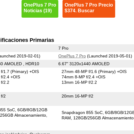
OnePlus 7 Pro
OnePlus 7 Pro Precio
Noticias (19)
$374. Buscar
ificaciones Primarias
7 Pro
aunched 2019-02-01)
OnePlus 7 Pro
(Launched 2019-05-01)
080 AMOLED , HDR10
6.67" 3120x1440 AMOLED
f/1.7
(Primary)
+OIS
27mm 48-MP f/1.6
(Primary)
+OIS
f/2.4 +OIS
74mm 8-MP f/2.4 +OIS
f/2.2
13mm 16-MP f/2.2
f/2
20mm 16-MP f/2
855 SoC
6GB/8GB/12GB
Snapdragon 855 SoC
6GB/8GB/12G
256GB Almacenamiento
RAM
128GB/256GB Almacenamiento