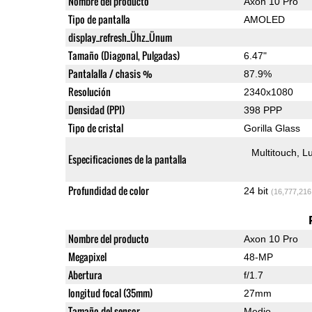
Nombre del producto
Axon 10 Pro
Tipo de pantalla
AMOLED
display_refresh_Ühz_Ünum
Tamaño (Diagonal, Pulgadas)
6.47"
Pantalalla / chasis %
87.9%
Resolución
2340x1080
Densidad (PPI)
398 PPP
Tipo de cristal
Gorilla Glass
Multitouch
Lu
Especificaciones de la pantalla
Profundidad de color
24 bit
(16,777,216
Nombre del producto
Axon 10 Pro
Megapixel
48-MP
Abertura
f/1.7
longitud focal (35mm)
27mm
Tamaño del sensor
Medio