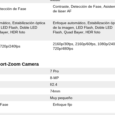
Contraste
Detección de Fase
Asiste
tección de Fase
de láser AF
mático
Estabilización óptica
Enfoque automático
Estabilización óp
LED Flash
Doble LED
de la imagen
LED Flash
Doble LED
Bayer
HDR foto
Flash
Quad Bayer
HDR foto
2160p/30fps
2160p/60fps
1080p/240
720p/240fps
720p/480fps
ort-Zoom Camera
7 Pro
8-MP
f/2.4
74mm
Muy pequeño
 Fase
Enfoque fijo