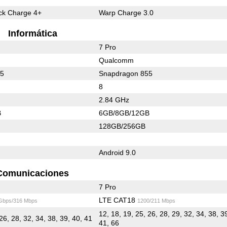
k Charge 4+
Warp Charge 3.0
Informática
7 Pro
Qualcomm
55
Snapdragon 855
8
2.84 GHz
B
6GB/8GB/12GB
128GB/256GB
Android 9.0
Comunicaciones
7 Pro
LTE CAT18
 Gbps/316 Mbps
1200/211 Mbps
12, 18, 19, 25, 26, 28, 29, 32, 34, 38, 3
26, 28, 32, 34, 38, 39, 40, 41
41, 66