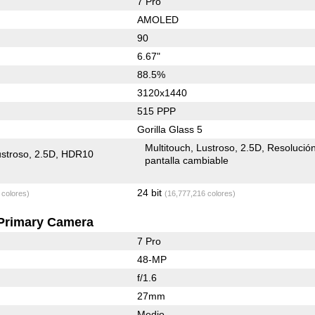
7 Pro
AMOLED
90
6.67"
88.5%
3120x1440
515 PPP
Gorilla Glass 5
Multitouch
Lustroso
2.5D
Resolució
stroso
2.5D
HDR10
pantalla cambiable
24 bit
 colores)
(16,777,216 colores)
Primary Camera
7 Pro
48-MP
f/1.6
27mm
Medio