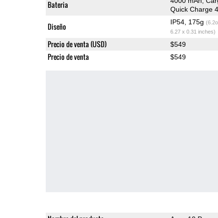
4000 mAh, Car
Bateria
Quick Charge 
IP54, 175g
(6.2o
Diseño
6.27 x 0.31 inches)
Precio de venta (USD)
$549
Precio de venta
$549