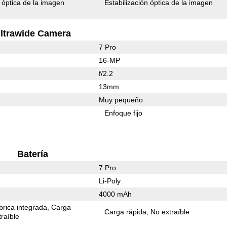
n óptica de la imagen
Estabilización óptica de la imagen
ltrawide Camera
7 Pro
16-MP
f/2.2
13mm
Muy pequeño
Enfoque fijo
Batería
7 Pro
Li-Poly
4000 mAh
rica integrada
Carga
Carga rápida
No extraíble
raíble