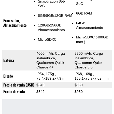
Snapdragon 855
SoC
SoC
6GB RAM
6GB/8GB/12GB RAM
Procesador,
64GB
Almacenamiento
128GB/256GB
Almacenamiento
Almacenamiento
MicroSDXC (400GB
MicroSDXC
max.)
4000 mAh, Carga
3300 mAh, Carga
inalámbrica,
inalámbrica,
Bateria
Qualcomm Quick
Qualcomm Quick
Charge 4+
Charge 3.0
IP54, 175g
,
IP68, 169g
,
Diseño
73.4x159.2x7.9 mm
165.1x75.7x7.62 mm
Precio de venta (USD)
$549
$950
Precio de venta
$549
$950