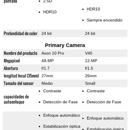
pantalla
2.5D
HDR10
HDR10
Siempre encendido
Profundidad de color
24 bit
24 bit
Primary Camera
Nombre del producto
Axon 10 Pro
V40
Megapixel
48-MP
12-MP
Abertura
f/1.7
f/1.5
longitud focal (35mm)
27mm
26mm
Tamaño del sensor
Medio
Small
Contraste
Contraste
capacidades de
autoenfoque
Detección de Fase
Detección de Fase
Enfoque automático
Enfoque automático
Estabilización óptica
Estabilización óptica