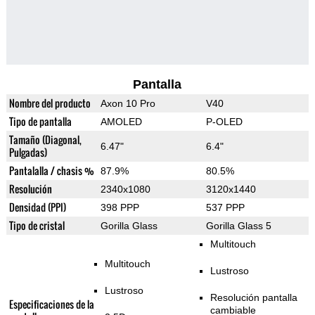
Pantalla
Nombre del producto
Axon 10 Pro
V40
Tipo de pantalla
AMOLED
P-OLED
Tamaño (Diagonal,
6.47"
6.4"
Pulgadas)
Pantalalla / chasis %
87.9%
80.5%
Resolución
2340x1080
3120x1440
Densidad (PPI)
398 PPP
537 PPP
Tipo de cristal
Gorilla Glass
Gorilla Glass 5
Multitouch
Multitouch
Lustroso
Lustroso
Resolución pantalla
Especificaciones de la
cambiable