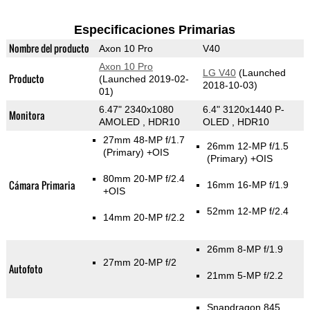
Especificaciones Primarias
Nombre del producto
Axon 10 Pro
V40
Axon 10 Pro
LG V40
(Launched
Producto
(Launched 2019-02-
2018-10-03)
01)
6.47" 2340x1080
6.4" 3120x1440 P-
Monitora
AMOLED , HDR10
OLED , HDR10
27mm 48-MP f/1.7
26mm 12-MP f/1.5
(Primary)
+OIS
(Primary)
+OIS
80mm 20-MP f/2.4
Cámara Primaria
16mm 16-MP f/1.9
+OIS
52mm 12-MP f/2.4
14mm 20-MP f/2.2
26mm 8-MP f/1.9
27mm 20-MP f/2
Autofoto
21mm 5-MP f/2.2
Snapdragon 845