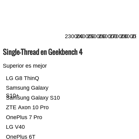
230000
240000
250000
260000
270000
280000
29
Single-Thread en Geekbench 4
Superior es mejor
LG G8 ThinQ
Samsung Galaxy
S10+
Samsung Galaxy S10
ZTE Axon 10 Pro
OnePlus 7 Pro
LG V40
OnePlus 6T