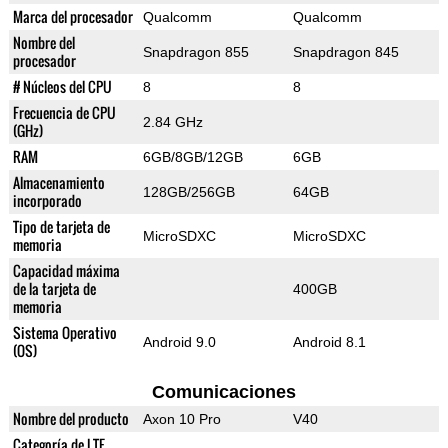
Marca del procesador
Qualcomm
Qualcomm
Nombre del
Snapdragon 855
Snapdragon 845
procesador
# Núcleos del CPU
8
8
Frecuencia de CPU
2.84 GHz
(GHz)
RAM
6GB/8GB/12GB
6GB
Almacenamiento
128GB/256GB
64GB
incorporado
Tipo de tarjeta de
MicroSDXC
MicroSDXC
memoria
Capacidad máxima
de la tarjeta de
400GB
memoria
Sistema Operativo
Android 9.0
Android 8.1
(OS)
Comunicaciones
Nombre del producto
Axon 10 Pro
V40
Categoría de LTE