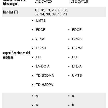
LTE CAT20
LTE CAT18
(descargar)
12, 18, 19, 25, 26, 28,
Bandas LTE
32, 34, 38, 39, 40, 41
UMTS
EDGE
EDGE
GPRS
GPRS
HSPA+
HSPA+
especificaciones del
módem
LTE
LTE
EV-DO A
LTE-A
TD-SCDMA
UMTS
TD-HSDPA
a
a
b
b