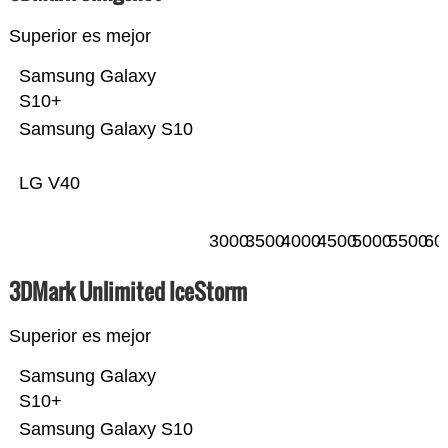
Superior es mejor
Samsung Galaxy
S10+
Samsung Galaxy S10
LG V40
3000
3500
4000
4500
5000
5500
60
3DMark Unlimited IceStorm
Superior es mejor
Samsung Galaxy
S10+
Samsung Galaxy S10