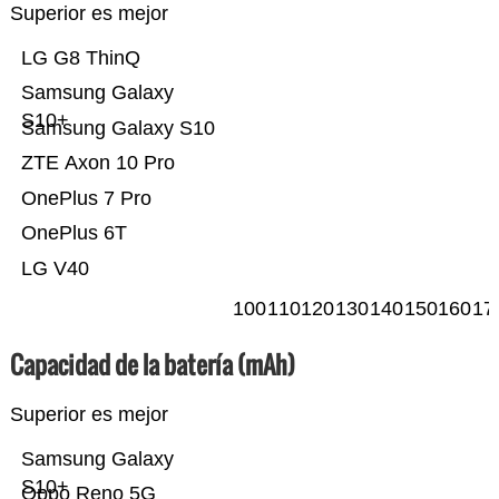
Superior es mejor
LG G8 ThinQ
Samsung Galaxy
S10+
Samsung Galaxy S10
ZTE Axon 10 Pro
OnePlus 7 Pro
OnePlus 6T
LG V40
100
110
120
130
140
150
160
17
Capacidad de la batería (mAh)
Superior es mejor
Samsung Galaxy
S10+
Oppo Reno 5G