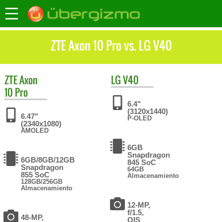
ZTE Axon 10 Pro vs. LG V40
ZTE
Axon
LG
V40
10 Pro
6.4"
(3120x1440)
6.47"
P-OLED
(2340x1080)
AMOLED
6GB
Snapdragon
6GB/8GB/12GB
845 SoC
Snapdragon
64GB
855 SoC
Almacenamiento
128GB/256GB
Almacenamiento
12-MP,
f/1.5,
48-MP,
OIS