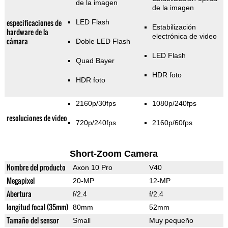
de la imagen
de la imagen
especificaciones de
LED Flash
Estabilización
hardware de la
electrónica de video
cámara
Doble LED Flash
LED Flash
Quad Bayer
HDR foto
HDR foto
2160p/30fps
1080p/240fps
resoluciones de video
720p/240fps
2160p/60fps
Short-Zoom Camera
Nombre del producto
Axon 10 Pro
V40
Megapixel
20-MP
12-MP
Abertura
f/2.4
f/2.4
longitud focal (35mm)
80mm
52mm
Tamaño del sensor
Small
Muy pequeño