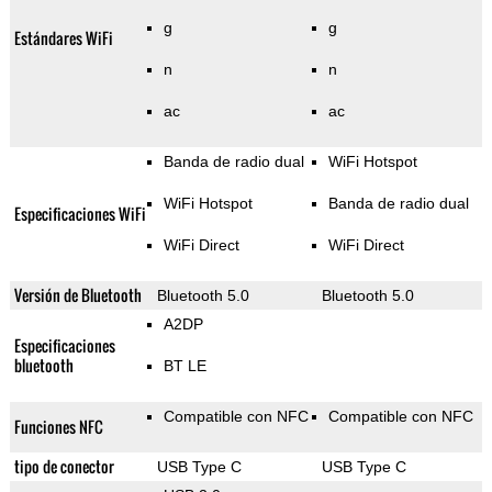
g
g
Estándares WiFi
n
n
ac
ac
Banda de radio dual
WiFi Hotspot
WiFi Hotspot
Banda de radio dual
Especificaciones WiFi
WiFi Direct
WiFi Direct
Versión de Bluetooth
Bluetooth 5.0
Bluetooth 5.0
A2DP
Especificaciones
bluetooth
BT LE
Compatible con NFC
Compatible con NFC
Funciones NFC
tipo de conector
USB Type C
USB Type C