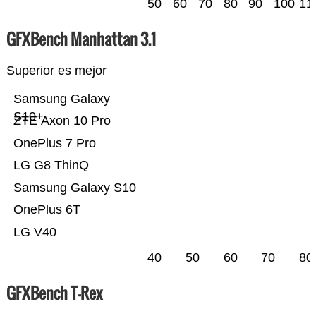
50
60
70
80
90
100
11
GFXBench Manhattan 3.1
Superior es mejor
Samsung Galaxy
S10+
ZTE Axon 10 Pro
OnePlus 7 Pro
LG G8 ThinQ
Samsung Galaxy S10
OnePlus 6T
LG V40
40
50
60
70
80
GFXBench T-Rex