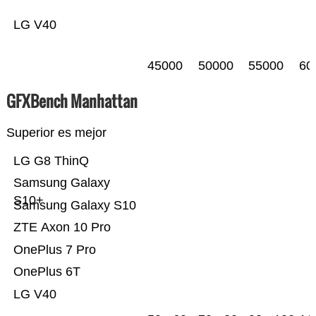
LG V40
45000
50000
55000
60
GFXBench Manhattan
Superior es mejor
LG G8 ThinQ
Samsung Galaxy
S10+
Samsung Galaxy S10
ZTE Axon 10 Pro
OnePlus 7 Pro
OnePlus 6T
LG V40