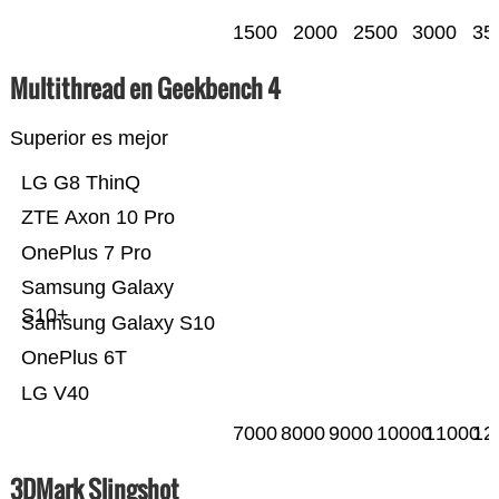
1500
2000
2500
3000
35
Multithread en Geekbench 4
Superior es mejor
LG G8 ThinQ
ZTE Axon 10 Pro
OnePlus 7 Pro
Samsung Galaxy
S10+
Samsung Galaxy S10
OnePlus 6T
LG V40
7000
8000
9000
10000
11000
12
3DMark Slingshot