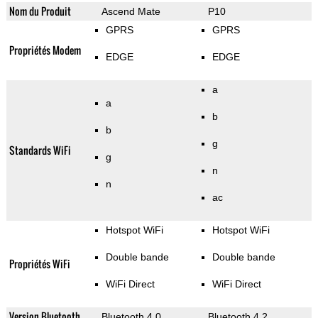
Nom du Produit
Ascend Mate
P10
GPRS
GPRS
Propriétés Modem
EDGE
EDGE
a
a
b
b
g
Standards WiFi
g
n
n
ac
Hotspot WiFi
Hotspot WiFi
Double bande
Double bande
Propriétés WiFi
WiFi Direct
WiFi Direct
Version Bluetooth
Bluetooth 4.0
Bluetooth 4.2