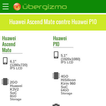
Huawei Ascend Mate contre Huawei P10
Huawei
Huawei
Ascend
P10
Mate
5.1"
(1920x1080)
6.1"
IPS LCD
(1280x720)
IPS LCD
4GO
HiSilicon
2GO
Kirin 960
Huawei
SoC
K3V2
64GO
SoC
Storage
8GO
Storage