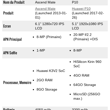
Nom du Produit
Ascend Mate
P10
Ascend Mate
Huawei P10
Produit
(Launched 2013-01-
(Launched 2017-02-
01)
26)
6.1" 1280x720 IPS
5.1" 1920x1080 IPS
Ecran
LCD
LCD
20-MP f/2.2
8-MP
(Primaire)
APN Principal
(Primaire)
+OIS
1-MP
8-MP
APN Selfie
HiSilicon Kirin 960
SoC
Huawei K3V2 SoC
4GO RAM
2GO RAM
Processeur, Memoire
64GO Storage
8GO Storage
MicroSD (256GO
max.)
Batterie
4050 mAh
3200 mAh