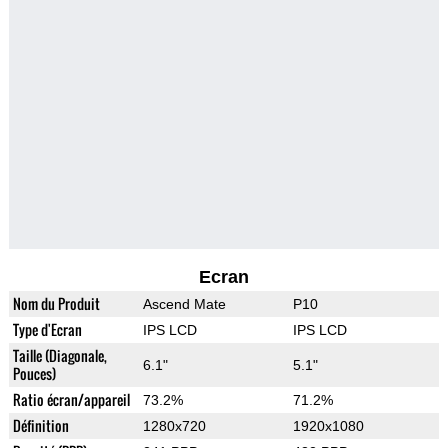
Ecran
Nom du Produit
Ascend Mate
P10
Type d'Ecran
IPS LCD
IPS LCD
Taille (Diagonale,
6.1"
5.1"
Pouces)
Ratio écran/appareil
73.2%
71.2%
Définition
1280x720
1920x1080