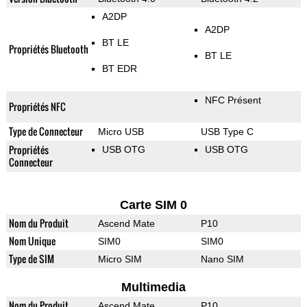
A2DP
A2DP
BT LE
Propriétés Bluetooth
BT LE
BT EDR
NFC Présent
Propriétés NFC
Type de Connecteur
Micro USB
USB Type C
Propriétés
USB OTG
USB OTG
Connecteur
Carte SIM 0
Nom du Produit
Ascend Mate
P10
Nom Unique
SIM0
SIM0
Type de SIM
Micro SIM
Nano SIM
Multimedia
Nom du Produit
Ascend Mate
P10