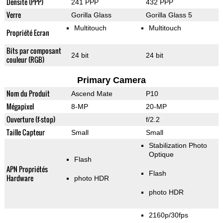
Densité (PPP)
241 PPP
432 PPP
Verre
Gorilla Glass
Gorilla Glass 5
Multitouch
Multitouch
Propriété Ecran
Bits par composant
24 bit
24 bit
couleur (RGB)
Primary Camera
Nom du Produit
Ascend Mate
P10
Mégapixel
8-MP
20-MP
Ouverture (f-stop)
f/2.2
Taille Capteur
Small
Small
Stabilization Photo
Optique
Flash
APN Propriétés
Flash
Hardware
photo HDR
photo HDR
2160p/30fps