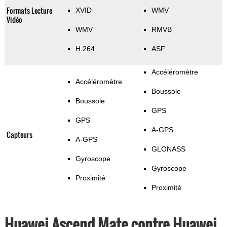
Formats Lecture
XVID
WMV
Vidéo
WMV
RMVB
H.264
ASF
Accéléromètre
Accéléromètre
Boussole
Boussole
GPS
GPS
A-GPS
Capteurs
A-GPS
GLONASS
Gyroscope
Gyroscope
Proximité
Proximité
Huawei Ascend Mate contre Huawei