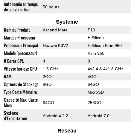
Autonomie en temps
50 hours
de conversation
Systeme
Nom du Produit
Ascend Mate
P10
Marque Processeur
HiSilicon
Processeur Principal
Huawei K3V2
HiSilicon Kirin 960
Modèle (processeur)
Kirin 960
# Cores CPU
4
8
Vitesse horloge CPU
1.5 GHz
4x2.4 & 4x1.8 GHz
RAM
2GO
4GO
Options de Stockage
8GO
64GO
Type Carte Mémoire
MicroSD
Capacité Max. Carte
64GO
256GO
Mem
Système
Android 4.2.2
Android 7.0
d'Exploitation
Reseau