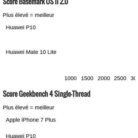
Score Basemark OS II 2.0
Plus élevé = meilleur
Huawei P10
Huawei Mate 10 Lite
1000
1500
2000
2500
30
Score Geekbench 4 Single-Thread
Plus élevé = meilleur
Apple iPhone 7 Plus
Huawei P10