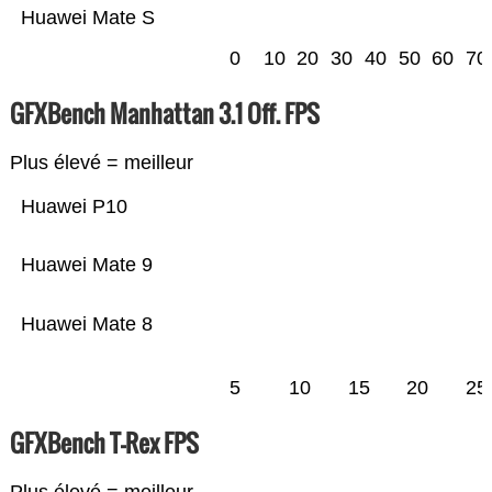
Huawei Mate S
0
10
20
30
40
50
60
70
GFXBench Manhattan 3.1 Off. FPS
Plus élevé = meilleur
Huawei P10
Huawei Mate 9
Huawei Mate 8
5
10
15
20
25
GFXBench T-Rex FPS