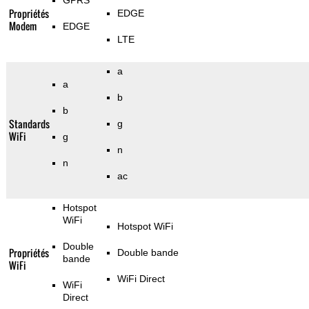
GPRS
Propriétés
EDGE
Modem
EDGE
LTE
a
a
b
b
Standards
g
WiFi
g
n
n
ac
Hotspot
WiFi
Hotspot WiFi
Double
Propriétés
Double bande
bande
WiFi
WiFi Direct
WiFi
Direct