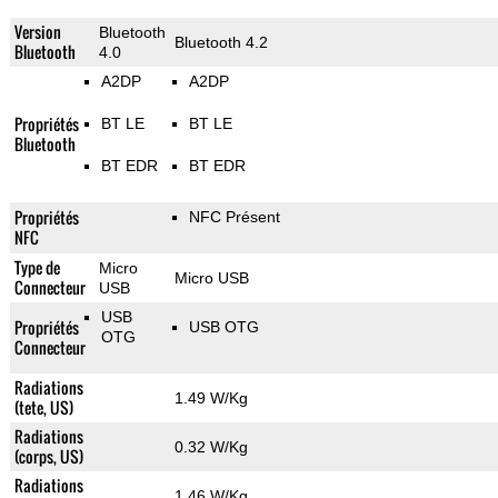
Version
Bluetooth
Bluetooth 4.2
Bluetooth
4.0
A2DP
A2DP
Propriétés
BT LE
BT LE
Bluetooth
BT EDR
BT EDR
Propriétés
NFC Présent
NFC
Type de
Micro
Micro USB
Connecteur
USB
USB
Propriétés
USB OTG
OTG
Connecteur
Radiations
1.49 W/Kg
(tete, US)
Radiations
0.32 W/Kg
(corps, US)
Radiations
1.46 W/Kg