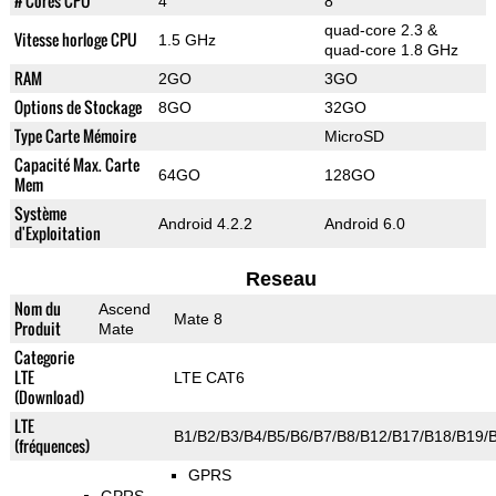
# Cores CPU
4
8
quad-core 2.3 &
Vitesse horloge CPU
1.5 GHz
quad-core 1.8 GHz
RAM
2GO
3GO
Options de Stockage
8GO
32GO
Type Carte Mémoire
MicroSD
Capacité Max. Carte
64GO
128GO
Mem
Système
Android 4.2.2
Android 6.0
d'Exploitation
Reseau
Nom du
Ascend
Mate 8
Produit
Mate
Categorie
LTE
LTE CAT6
(Download)
LTE
B1/B2/B3/B4/B5/B6/B7/B8/B12/B17/B18/B19/
(fréquences)
GPRS