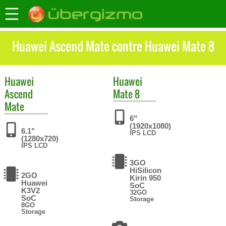
Huawei Ascend Mate contre Huawei Mate 8
Huawei
Huawei
Ascend
Mate 8
Mate
6"
(1920x1080)
6.1"
IPS LCD
(1280x720)
IPS LCD
3GO
HiSilicon
2GO
Kirin 950
Huawei
SoC
K3V2
32GO
SoC
Storage
8GO
Storage