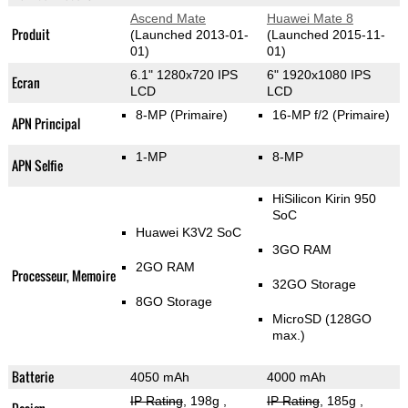
Ascend Mate
Huawei Mate 8
Produit
(Launched 2013-01-
(Launched 2015-11-
01)
01)
6.1" 1280x720 IPS
6" 1920x1080 IPS
Ecran
LCD
LCD
8-MP
(Primaire)
16-MP f/2
(Primaire)
APN Principal
1-MP
8-MP
APN Selfie
HiSilicon Kirin 950
SoC
Huawei K3V2 SoC
3GO RAM
2GO RAM
Processeur, Memoire
32GO Storage
8GO Storage
MicroSD (128GO
max.)
Batterie
4050 mAh
4000 mAh
IP Rating
, 198g
,
IP Rating
, 185g
,