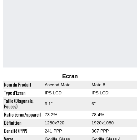
Ecran
Nom du Produit
Ascend Mate
Mate 8
Type d'Ecran
IPS LCD
IPS LCD
Taille (Diagonale,
6.1"
6"
Pouces)
Ratio écran/appareil
73.2%
78.4%
Définition
1280x720
1920x1080
Densité (PPP)
241 PPP
367 PPP
Verre
Gorilla Glass
Gorilla Glass 4