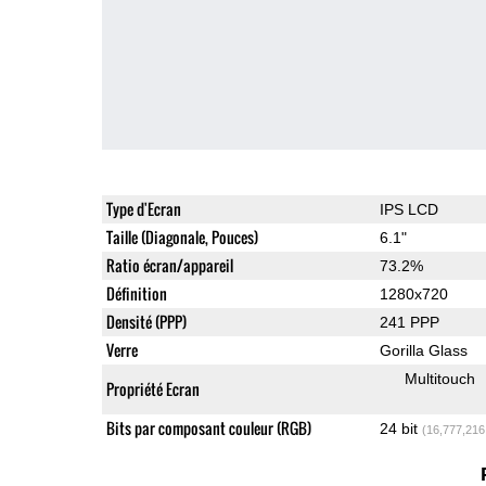
Type d'Ecran
IPS LCD
Taille (Diagonale, Pouces)
6.1"
Ratio écran/appareil
73.2%
Définition
1280x720
Densité (PPP)
241 PPP
Verre
Gorilla Glass
Multitouch
Propriété Ecran
Bits par composant couleur (RGB)
24 bit
(16,777,216