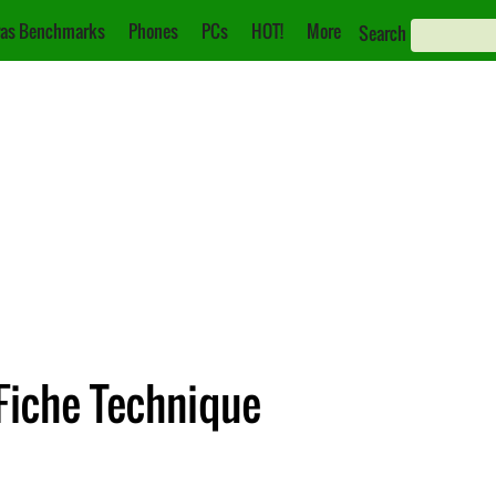
as Benchmarks
Phones
PCs
HOT!
More
Search
Fiche Technique