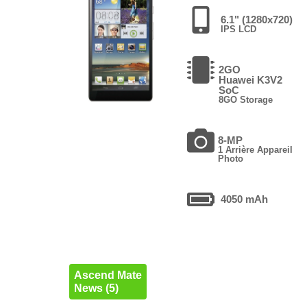
6.1" (1280x720)
IPS LCD
2GO
Huawei K3V2
SoC
8GO Storage
8-MP
1 Arrière Appareil
Photo
4050 mAh
Ascend Mate
News (5)