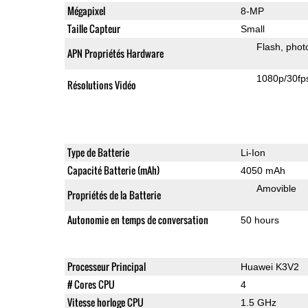
Mégapixel
8-MP
Taille Capteur
Small
Flash
phot
APN Propriétés Hardware
1080p/30fp
Résolutions Vidéo
Type de Batterie
Li-Ion
Capacité Batterie (mAh)
4050 mAh
Amovible
Propriétés de la Batterie
Autonomie en temps de conversation
50 hours
Processeur Principal
Huawei K3V2
# Cores CPU
4
Vitesse horloge CPU
1.5 GHz