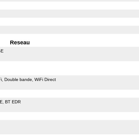
Reseau
GE
i
Double bande
WiFi Direct
LE
BT EDR