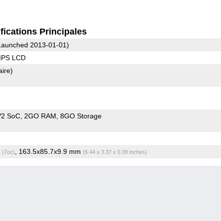
fications Principales
aunched 2013-01-01)
 IPS LCD
aire)
V2 SoC
2GO RAM
8GO Storage
g
, 163.5x85.7x9.9 mm
(7oz)
(6.44 x 3.37 x 0.39 inches)