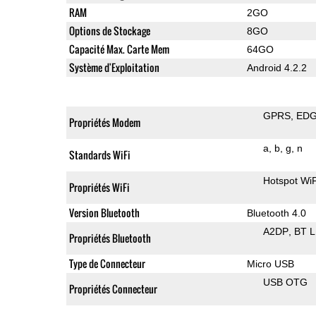
RAM
2GO
Options de Stockage
8GO
Capacité Max. Carte Mem
64GO
Système d'Exploitation
Android 4.2.2
GPRS
ED
Propriétés Modem
a
b
g
n
Standards WiFi
Hotspot WiF
Propriétés WiFi
Version Bluetooth
Bluetooth 4.0
A2DP
BT 
Propriétés Bluetooth
Type de Connecteur
Micro USB
USB OTG
Propriétés Connecteur