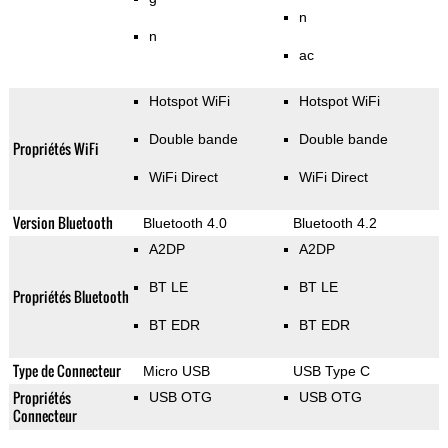
n
n
ac
Hotspot WiFi
Hotspot WiFi
Double bande
Double bande
Propriétés WiFi
WiFi Direct
WiFi Direct
Version Bluetooth
Bluetooth 4.0
Bluetooth 4.2
A2DP
A2DP
BT LE
BT LE
Propriétés Bluetooth
BT EDR
BT EDR
Type de Connecteur
Micro USB
USB Type C
Propriétés
USB OTG
USB OTG
Connecteur