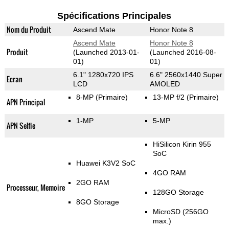
Spécifications Principales
Nom du Produit
Ascend Mate
Honor Note 8
Ascend Mate
Honor Note 8
Produit
(Launched 2013-01-
(Launched 2016-08-
01)
01)
6.1" 1280x720 IPS
6.6" 2560x1440 Super
Ecran
LCD
AMOLED
8-MP
(Primaire)
13-MP f/2
(Primaire)
APN Principal
1-MP
5-MP
APN Selfie
HiSilicon Kirin 955
SoC
Huawei K3V2 SoC
4GO RAM
2GO RAM
Processeur, Memoire
128GO Storage
8GO Storage
MicroSD (256GO
max.)