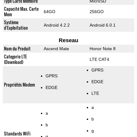
Type Carte Mémoire
MicroSD
Capacité Max. Carte
64GO
256GO
Mem
Système
Android 4.2.2
Android 6.0.1
d'Exploitation
Reseau
Nom du Produit
Ascend Mate
Honor Note 8
Categorie LTE
LTE CAT4
(Download)
GPRS
GPRS
EDGE
Propriétés Modem
EDGE
LTE
a
a
b
b
g
Standards WiFi
g