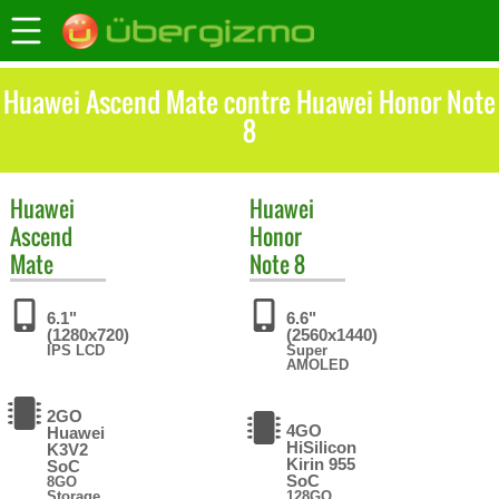
Huawei Ascend Mate contre Huawei Honor Note
8
Huawei
Huawei
Ascend
Honor
Mate
Note 8
6.1"
6.6"
(1280x720)
(2560x1440)
IPS LCD
Super
AMOLED
2GO
4GO
Huawei
HiSilicon
K3V2
Kirin 955
SoC
SoC
8GO
Storage
128GO