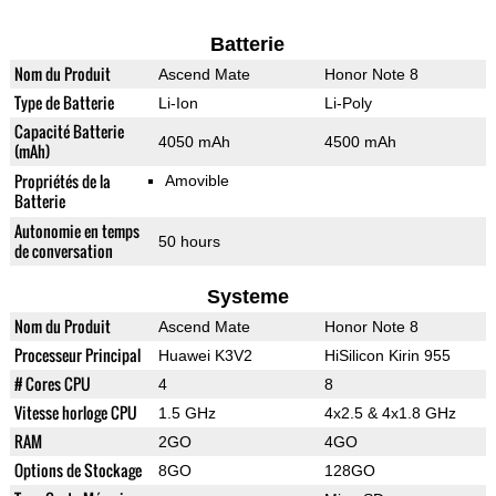
Batterie
Nom du Produit
Ascend Mate
Honor Note 8
Type de Batterie
Li-Ion
Li-Poly
Capacité Batterie
4050 mAh
4500 mAh
(mAh)
Propriétés de la
Amovible
Batterie
Autonomie en temps
50 hours
de conversation
Systeme
Nom du Produit
Ascend Mate
Honor Note 8
Processeur Principal
Huawei K3V2
HiSilicon Kirin 955
# Cores CPU
4
8
Vitesse horloge CPU
1.5 GHz
4x2.5 & 4x1.8 GHz
RAM
2GO
4GO
Options de Stockage
8GO
128GO