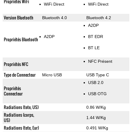
Propriétés WiFi
WiFi Direct
WiFi Direct
Version Bluetooth
Bluetooth 4.0
Bluetooth 4.2
A2DP
A2DP
BT EDR
Propriétés Bluetooth
BT LE
NFC Présent
Propriétés NFC
Type de Connecteur
Micro USB
USB Type C
USB 2.0
Propriétés
Connecteur
USB OTG
Radiations (tete, US)
0.86 W/Kg
Radiations (corps,
1.44 W/Kg
US)
Radiations (tete, Eur)
0.491 W/Kg