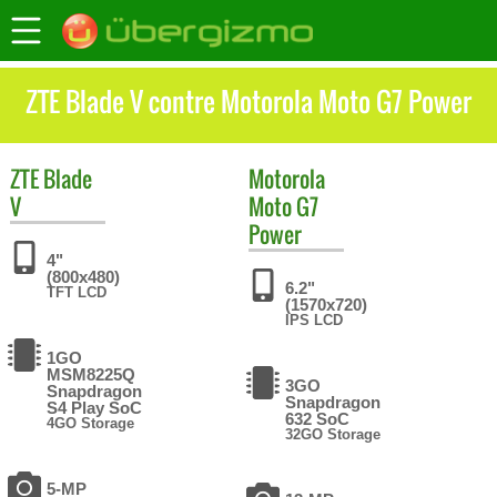
ZTE Blade V contre Motorola Moto G7 Power
ZTE
Blade
Motorola
V
Moto G7
Power
4"
(800x480)
6.2"
TFT LCD
(1570x720)
IPS LCD
1GO
MSM8225Q
3GO
Snapdragon
Snapdragon
S4 Play SoC
632 SoC
4GO Storage
32GO Storage
5-MP