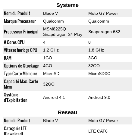
Systeme
Nom du Produit
Blade V
Moto G7 Power
Marque Processeur
Qualcomm
Qualcomm
MSM8225Q
Processeur Principal
Snapdragon 632
Snapdragon S4 Play
# Cores CPU
4
8
Vitesse horloge CPU
1.2 GHz
1.8 GHz
RAM
1GO
3GO
Options de Stockage
4GO
32GO
Type Carte Mémoire
MicroSD
MicroSDXC
Capacité Max. Carte
32GO
Mem
Système
Android 4.1
Android 9.0
d'Exploitation
Reseau
Nom du Produit
Blade V
Moto G7 Power
Categorie LTE
LTE CAT6
(Download)