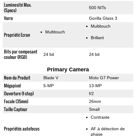
Luminosité Max.
500 NITs
(Specs)
Verre
Gorilla Glass 3
Multitouch
Multitouch
Propriété Ecran
Brillant
Bits par composant
24 bit
24 bit
couleur (RGB)
Primary Camera
Nom du Produit
Blade V
Moto G7 Power
Mégapixel
5-MP
13-MP
Ouverture (f-stop)
f/2
Focale (35mm)
26mm
Taille Capteur
Small
Contraste
Propriétés autofocus
AF à détection de
phase