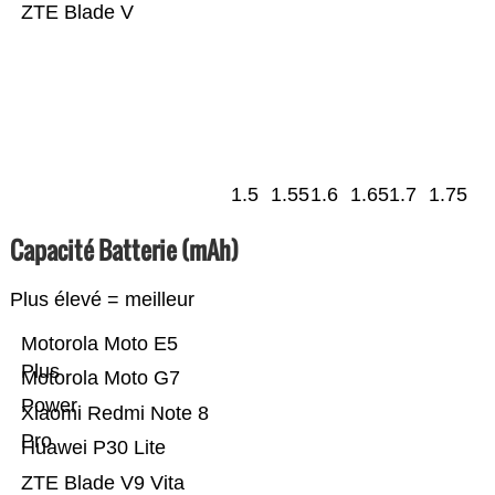
ZTE Blade V
1.5
1.55
1.6
1.65
1.7
1.75
Capacité Batterie (mAh)
Plus élevé = meilleur
Motorola Moto E5
Plus
Motorola Moto G7
Power
Xiaomi Redmi Note 8
Pro
Huawei P30 Lite
ZTE Blade V9 Vita