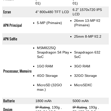
01)
01)
6.2" 1570x720 IPS
Ecran
4" 800x480 TFT LCD
LCD
26mm 13-MP f/2
5-MP
(Primaire)
APN Principal
(Primaire)
25mm 8-MP f/2.2
APN Selfie
MSM8225Q
Snapdragon S4 Play
Snapdragon 632
SoC
SoC
1GO RAM
3GO RAM
Processeur, Memoire
4GO Storage
32GO Storage
MicroSD (32GO
MicroSDXC
max.)
Batterie
1800 mAh
5000 mAh
IP Rating
, 130g
,
IP Rating
, 193g
,
Design