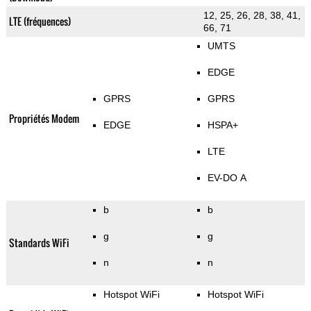
12, 25, 26, 28, 38, 41,
LTE (fréquences)
66, 71
UMTS
EDGE
GPRS
GPRS
Propriétés Modem
EDGE
HSPA+
LTE
EV-DO A
b
b
g
g
Standards WiFi
n
n
Hotspot WiFi
Hotspot WiFi