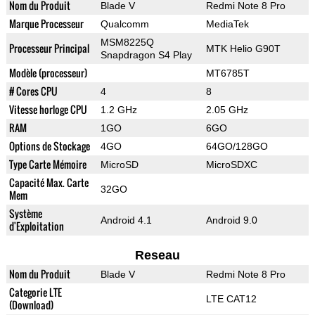
Nom du Produit
Blade V
Redmi Note 8 Pro
Marque Processeur
Qualcomm
MediaTek
MSM8225Q
Processeur Principal
MTK Helio G90T
Snapdragon S4 Play
Modèle (processeur)
MT6785T
# Cores CPU
4
8
Vitesse horloge CPU
1.2 GHz
2.05 GHz
RAM
1GO
6GO
Options de Stockage
4GO
64GO/128GO
Type Carte Mémoire
MicroSD
MicroSDXC
Capacité Max. Carte
32GO
Mem
Système
Android 4.1
Android 9.0
d'Exploitation
Reseau
Nom du Produit
Blade V
Redmi Note 8 Pro
Categorie LTE
LTE CAT12
(Download)