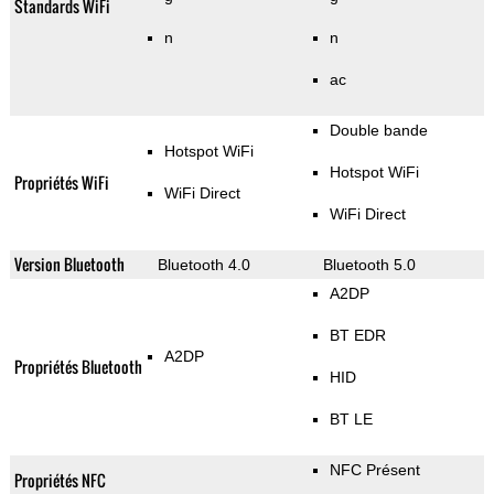
Standards WiFi
n
n
ac
Double bande
Hotspot WiFi
Hotspot WiFi
Propriétés WiFi
WiFi Direct
WiFi Direct
Version Bluetooth
Bluetooth 4.0
Bluetooth 5.0
A2DP
BT EDR
A2DP
Propriétés Bluetooth
HID
BT LE
NFC Présent
Propriétés NFC