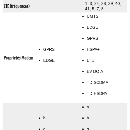
1, 3, 34, 38, 39, 40,
LTE (fréquences)
41, 5, 7, 8
UMTS
EDGE
GPRS
GPRS
HSPA+
Propriétés Modem
EDGE
LTE
EV-DO A
TD-SCDMA
TD-HSDPA
a
b
b
g
g