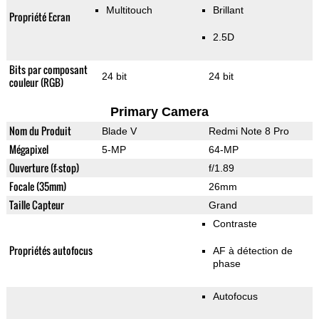
Multitouch
Brillant
Propriété Ecran
2.5D
Bits par composant
24 bit
24 bit
couleur (RGB)
Primary Camera
Nom du Produit
Blade V
Redmi Note 8 Pro
Mégapixel
5-MP
64-MP
Ouverture (f-stop)
f/1.89
Focale (35mm)
26mm
Taille Capteur
Grand
Contraste
Propriétés autofocus
AF à détection de
phase
Autofocus