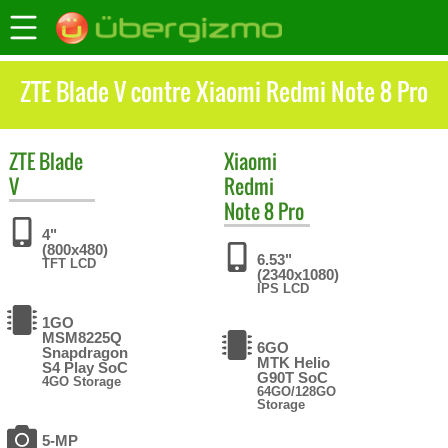
ZTE Blade V contre Xiaomi Redmi Note 8 Pro
ZTE
Blade
Xiaomi
V
Redmi
Note 8 Pro
4"
(800x480)
6.53"
TFT LCD
(2340x1080)
IPS LCD
1GO
MSM8225Q
6GO
Snapdragon
MTK Helio
S4 Play SoC
G90T SoC
4GO Storage
64GO/128GO
Storage
5-MP