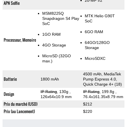
20-MP f/2
APN Selfie
MSM8225Q
MTK Helio G90T
Snapdragon S4 Play
SoC
SoC
6GO RAM
1GO RAM
Processeur, Memoire
64GO/128GO
4GO Storage
Storage
MicroSD (32GO
MicroSDXC
max.)
4500 mAh, MediaTek
Batterie
1800 mAh
Pump Express 4.0,
Quick Charge 4+ (18)
IP Rating
, 130g
,
IP Rating
, 199.8g
,
Design
126x64x10.9 mm
76.4x161.35x8.79 mm
Prix du marché (USD)
$212
Prix (au Lancement)
$220