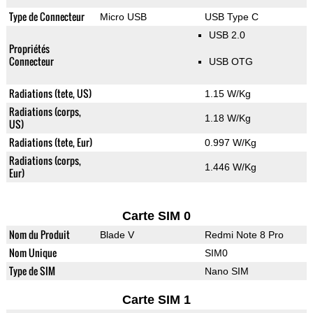
Type de Connecteur
Micro USB
USB Type C
USB 2.0
Propriétés
Connecteur
USB OTG
Radiations (tete, US)
1.15 W/Kg
Radiations (corps,
1.18 W/Kg
US)
Radiations (tete, Eur)
0.997 W/Kg
Radiations (corps,
1.446 W/Kg
Eur)
Carte SIM 0
Nom du Produit
Blade V
Redmi Note 8 Pro
Nom Unique
SIM0
Type de SIM
Nano SIM
Carte SIM 1