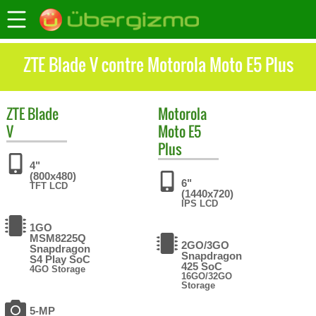
ZTE Blade V contre Motorola Moto E5 Plus
ZTE
Blade
Motorola
V
Moto E5
Plus
4"
(800x480)
6"
TFT LCD
(1440x720)
IPS LCD
1GO
MSM8225Q
2GO/3GO
Snapdragon
Snapdragon
S4 Play SoC
425 SoC
4GO Storage
16GO/32GO
Storage
5-MP