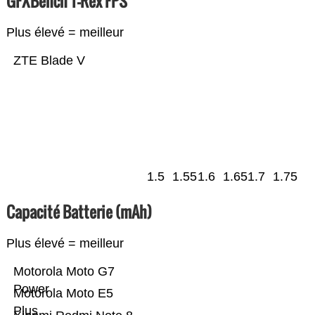
GFXBench T-Rex FPS
Plus élevé = meilleur
ZTE Blade V
1.5
1.55
1.6
1.65
1.7
1.75
Capacité Batterie (mAh)
Plus élevé = meilleur
Motorola Moto G7
Power
Motorola Moto E5
Plus