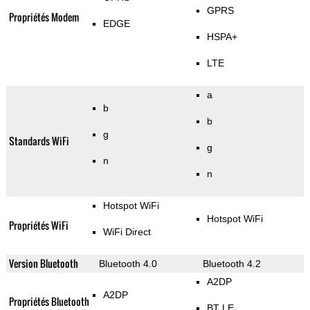
GPRS
Propriétés Modem
EDGE
HSPA+
LTE
a
b
b
g
Standards WiFi
g
n
n
Hotspot WiFi
Hotspot WiFi
Propriétés WiFi
WiFi Direct
Version Bluetooth
Bluetooth 4.0
Bluetooth 4.2
A2DP
A2DP
Propriétés Bluetooth
BT LE