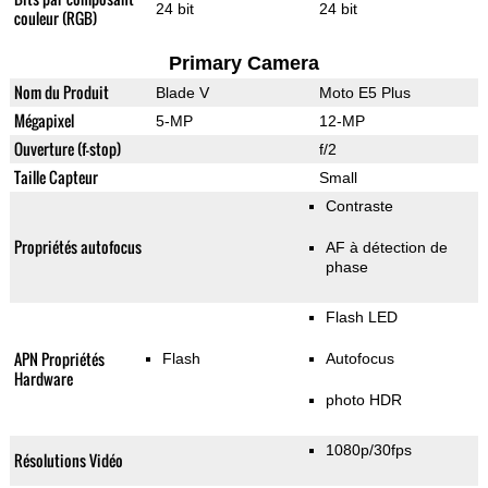
24 bit
24 bit
couleur (RGB)
Primary Camera
Nom du Produit
Blade V
Moto E5 Plus
Mégapixel
5-MP
12-MP
Ouverture (f-stop)
f/2
Taille Capteur
Small
Contraste
Propriétés autofocus
AF à détection de
phase
Flash LED
APN Propriétés
Flash
Autofocus
Hardware
photo HDR
1080p/30fps
Résolutions Vidéo