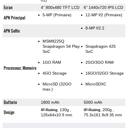
01)
Ecran
4" 800x480 TFT LCD
6" 1440x720 IPS LCD
5-MP
(Primaire)
12-MP f/2
(Primaire)
APN Principal
8-MP f/2.2
APN Selfie
MSM8225Q
Snapdragon S4 Play
Snapdragon 425
SoC
SoC
1GO RAM
2GO/3GO RAM
Processeur, Memoire
4GO Storage
16GO/32GO Storage
MicroSD (32GO
MicroSDXC
max.)
Batterie
1800 mAh
5000 mAh
IP Rating
, 130g
,
IP Rating
, 200g
,
Design
126x64x10.9 mm
75.3x161.9x9.35 mm