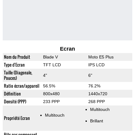
Ecran
Nom du Produit
Blade V
Moto E5 Plus
Type d'Ecran
TFT LCD
IPS LCD
Taille (Diagonale,
4"
6"
Pouces)
Ratio écran/appareil
56.5%
76.2%
Définition
800x480
1440x720
Densité (PPP)
233 PPP
268 PPP
Multitouch
Multitouch
Propriété Ecran
Brillant
Bits par composant