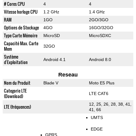
# Cores CPU
4
4
Vitesse horloge CPU
1.2 GHz
1.4 GHz
RAM
1GO
2GO/3GO
Options de Stockage
4GO
16GO/32GO
Type Carte Mémoire
MicroSD
MicroSDXC
Capacité Max. Carte
32GO
Mem
Système
Android 4.1
Android 8.0
d'Exploitation
Reseau
Nom du Produit
Blade V
Moto E5 Plus
Categorie LTE
LTE CAT6
(Download)
12, 25, 26, 28, 38, 41,
LTE (fréquences)
41, 66
UMTS
EDGE
GPRS